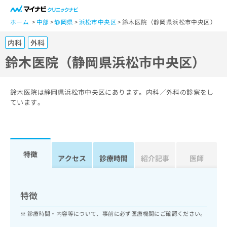
一
般
ホーム
中部
静岡県
浜松市中央区
鈴木医院（静岡県浜松市中央区）
ユ
内科
外科
ー
ザ
鈴木医院（静岡県浜松市中央区）
ー
の
方
鈴木医院は静岡県浜松市中央区にあります。内科／外科の診察をし
は
ています。
こ
ち
ら
特徴
医
アクセス
診療時間
紹介記事
医師
マ
療
イ
関
ナ
係
ビ
特徴
者
ク
の
リ
診療時間・内容等について、事前に必ず医療機関にご確認ください。
方
ニ