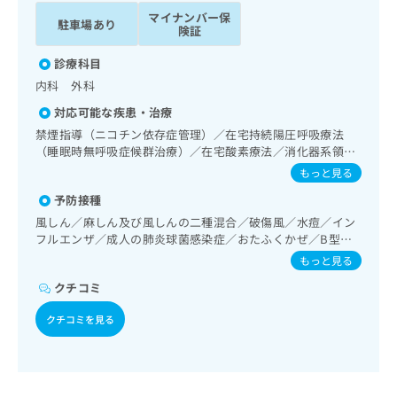
ッ
は
マイナンバー保
駐車場あり
ク
こ
険証
ナ
ち
ビ
診療科目
ら
に
内科 外科
関
広
対応可能な疾患・治療
す
広
告
る
禁煙指導（ニコチン依存症管理）／在宅持続陽圧呼吸療法
告
代
お
（睡眠時無呼吸症候群治療）／在宅酸素療法／消化器系領域
出
理
の一次診療／遠隔画像診断／ＭＲＩ撮影／CT撮影
問
稿
もっと見る
店
い
の
予防接種
合
の
お
わ
風しん／麻しん及び風しんの二種混合／破傷風／水痘／イン
方
問
フルエンザ／成人の肺炎球菌感染症／おたふくかぜ／B型肝
せ
い
は
炎
は
合
もっと見る
こ
こ
わ
ち
クチコミ
ち
せ
ら
ら
は
クチコミを見る
こ
こち
ち
広
らは
広
ら
告
マイ
告
出
ナビ