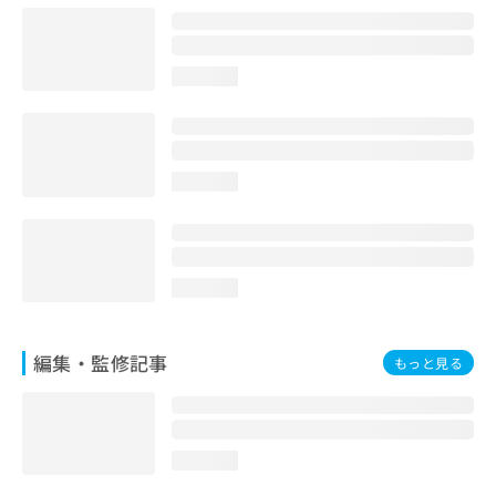
お
問
い
loading...
合
わ
せ
は
こ
loading...
ち
ら
loading...
編集・監修記事
もっと見る
loading...