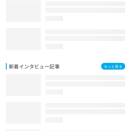
loading...
loading...
新着インタビュー記事
もっと見る
loading...
loading...