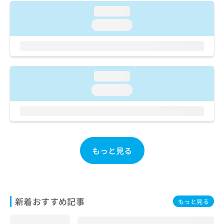
ご了
ら
み
承く
loading...
は
ださ
こ
loading...
無
い。
ち
料
ら
情
報
拡
掲
loading...
充
載
の
情
loading...
お
報
申
の
し
修
込
正
み
は
は
こ
もっと見る
こ
ち
ち
ら
ら
そ
新着おすすめ記事
の
もっと見る
他
の