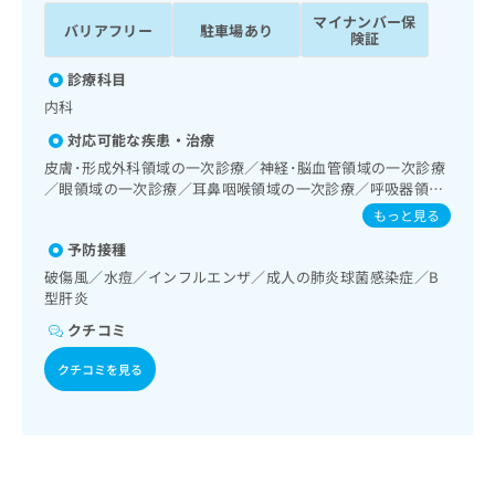
ッ
は
マイナンバー保
バリアフリー
駐車場あり
ク
こ
険証
ナ
ち
ビ
診療科目
ら
に
内科
関
広
対応可能な疾患・治療
す
広
告
る
皮膚･形成外科領域の一次診療／神経･脳血管領域の一次診療
告
代
お
／眼領域の一次診療／耳鼻咽喉領域の一次診療／呼吸器領域
出
理
の一次診療／消化器系領域の一次診療／肝･胆道・膵臓領域
問
稿
もっと見る
の一次診療／循環器系領域の一次診療／腎･泌尿器系領域の
店
い
の
予防接種
一次診療／内分泌･代謝･栄養領域の一次診療／インスリン療
合
の
お
法／漢方薬の処方
わ
破傷風／水痘／インフルエンザ／成人の肺炎球菌感染症／B
方
問
型肝炎
せ
い
は
は
合
こ
クチコミ
こ
わ
ち
ち
せ
クチコミを見る
ら
ら
は
こ
こち
ち
広
らは
広
ら
告
マイ
告
出
ナビ