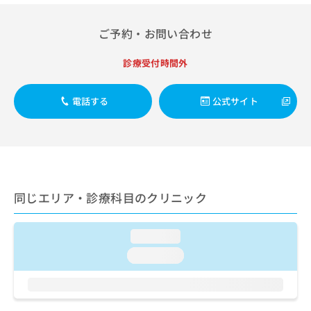
出
稿
クリ
資
稿
ニッ
の
料
クナ
の
ご予約・お問い合わせ
お
の
ビサ
お
問
ご
イト
問
い
診療受付時間外
請
への
い
合
お問
求
合
合せ
わ
は
フォ
わ
電話する
公式サイト
せ
こ
ーム
せ
は
ち
とな
は
こ
ら
りま
こ
ち
す。
ち
ら
クリ
無
ら
ニッ
料
クの
資
情
予
同じエリア・診療科目のクリニック
料
報
約・
の
症状
拡
のご
ご
充
loading...
相談
請
の
など
loading...
求
お
はで
は
申
きま
こ
せん
し
ので
ち
込