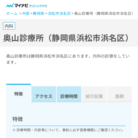
一
般
ホーム
中部
静岡県
浜松市浜名区
奥山診療所（静岡県浜松市浜名区）
ユ
内科
ー
ザ
奥山診療所（静岡県浜松市浜名区）
ー
の
方
奥山診療所は静岡県浜松市浜名区にあります。内科の診察をしてい
は
ます。
こ
ち
ら
特徴
医
アクセス
診療時間
紹介記事
医師
マ
療
イ
関
ナ
係
ビ
特徴
者
ク
の
リ
診療時間・内容等について、事前に必ず医療機関にご確認ください。
方
ニ