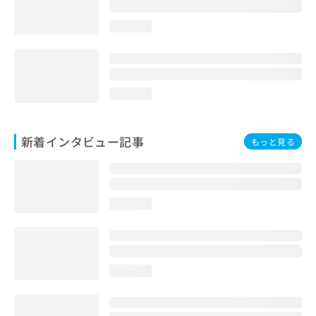
loading...
loading...
新着インタビュー記事
もっと見る
loading...
loading...