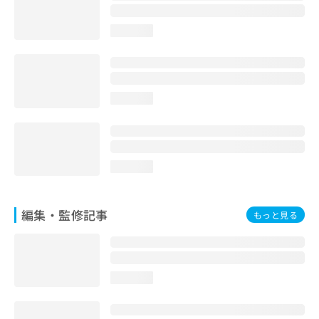
お
問
loading...
い
合
わ
せ
は
loading...
こ
ち
ら
loading...
編集・監修記事
もっと見る
loading...