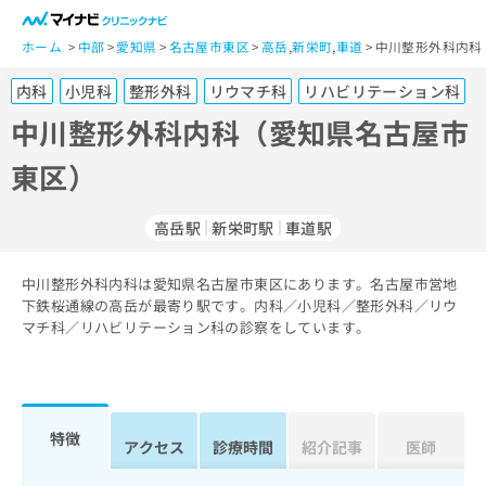
一
般
ホーム
中部
愛知県
名古屋市東区
高岳
,
新栄町
,
車道
中川整形外科内科
ユ
内科
小児科
整形外科
リウマチ科
リハビリテーション科
ー
ザ
中川整形外科内科（愛知県名古屋市
ー
東区）
の
方
は
高岳駅
新栄町駅
車道駅
こ
ち
中川整形外科内科は愛知県名古屋市東区にあります。名古屋市営地
ら
下鉄桜通線の高岳が最寄り駅です。内科／小児科／整形外科／リウ
マチ科／リハビリテーション科の診察をしています。
医
マ
療
イ
関
ナ
係
ビ
者
ク
特徴
アクセス
診療時間
紹介記事
医師
の
リ
方
ニ