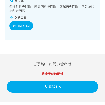
専門医
出
痛治療
稿
クリ
資
稿
ニッ
整形外科専門医／総合内科専門医／糖尿病専門医／内分泌代
の
料
クナ
の
謝科専門医
お
の
ビサ
お
問
ご
クチコミ
イト
問
い
請
への
い
合
お問
クチコミを見る
求
合
合せ
わ
は
フォ
わ
せ
こ
ーム
せ
は
ち
とな
は
こ
ら
りま
こ
ち
す。
ち
ら
クリ
無
ら
ニッ
料
クの
ご予約・お問い合わせ
資
情
予
料
報
約・
の
症状
診療受付時間外
拡
のご
ご
充
相談
請
の
など
電話する
求
お
はで
は
申
きま
こ
せん
し
ので
ち
込