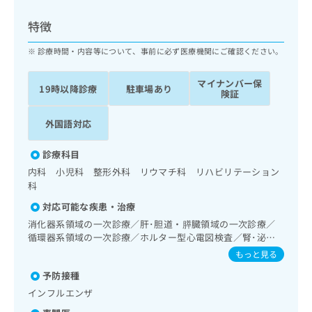
ッ
は
ク
こ
特徴
ナ
ち
ビ
診療時間・内容等について、事前に必ず医療機関にご確認ください。
ら
に
関
マイナンバー保
広
19時以降診療
駐車場あり
す
広
険証
告
る
告
代
お
出
外国語対応
理
問
稿
店
い
の
診療科目
合
の
お
内科 小児科 整形外科 リウマチ科 リハビリテーション
わ
方
問
科
せ
い
は
は
合
対応可能な疾患・治療
こ
こ
わ
ち
消化器系領域の一次診療／肝･胆道・膵臓領域の一次診療／
ち
せ
循環器系領域の一次診療／ホルター型心電図検査／腎･泌尿
ら
ら
は
器系領域の一次診療／内分泌･代謝･栄養領域の一次診療／イ
もっと見る
こ
ンスリン療法／糖尿病患者教育（食事療法、運動療法、自己
こち
ち
予防接種
広
血糖測定）／糖尿病による合併症に対する継続的な管理及び
らは
広
ら
告
指導／筋・骨格系及び外傷領域の一次診療／運動器リハビリ
インフルエンザ
マイ
告
テーション／小児領域の一次診療／医療用麻薬によるがん疼
出
ナビ