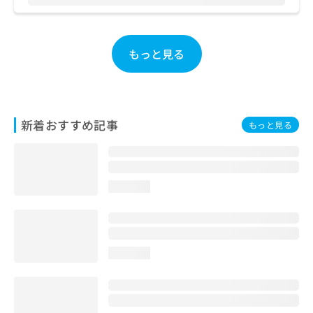
お
問
い
合
もっと見る
わ
せ
は
こ
ち
新着おすすめ記事
もっと見る
ら
loading...
loading...