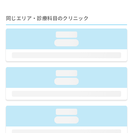
ご了
ら
み
承く
は
ださ
こ
無
い。
同じエリア・診療科目のクリニック
ち
料
ら
情
報
loading...
拡
掲
loading...
充
載
の
情
お
報
申
の
し
修
loading...
込
正
み
loading...
は
は
こ
こ
ち
ち
ら
ら
loading...
そ
の
loading...
他
の