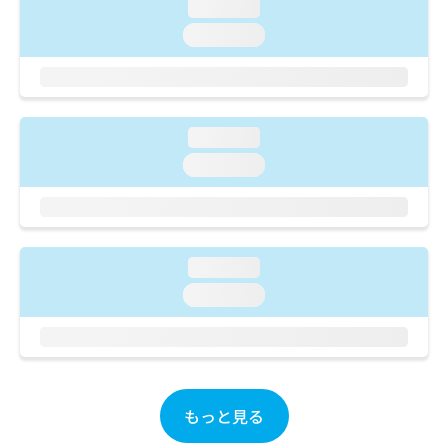
ご了
ら
loading...
み
承く
は
loading...
ださ
こ
無
い。
ち
料
ら
情
報
拡
掲
loading...
充
載
loading...
の
情
お
報
申
の
し
修
込
正
loading...
み
は
は
loading...
こ
こ
ち
ち
ら
ら
そ
の
もっと見る
他
の