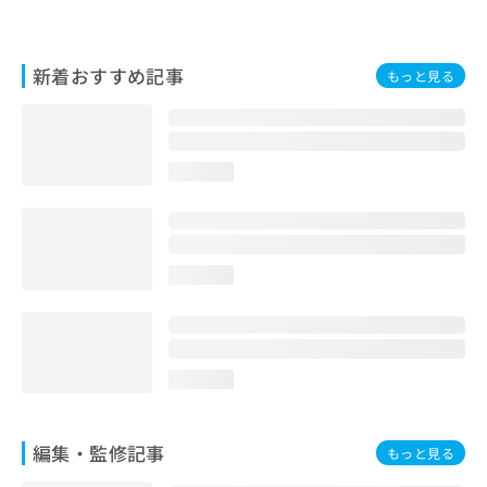
お
問
い
新着おすすめ記事
もっと見る
合
わ
せ
は
こ
loading...
ち
ら
loading...
loading...
編集・監修記事
もっと見る