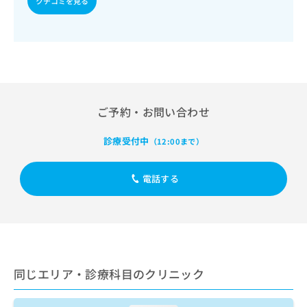
クチコミを見る
出
稿
クリ
資
稿
ニッ
の
料
クナ
の
お
の
ビサ
お
問
ご
イト
問
い
請
への
い
合
お問
求
合
合せ
わ
は
フォ
わ
せ
こ
ご予約・お問い合わせ
ーム
せ
は
ち
とな
は
こ
ら
りま
こ
診療受付中
（12:00まで）
ち
す。
ち
ら
クリ
無
ら
ニッ
料
電話する
クの
資
情
予
料
報
約・
の
症状
拡
のご
ご
充
相談
請
の
など
求
お
はで
は
同じエリア・診療科目のクリニック
申
きま
こ
せん
し
ので
ち
込