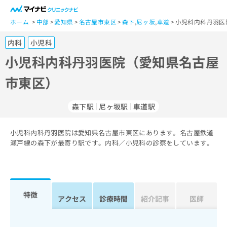
一
般
ホーム
中部
愛知県
名古屋市東区
森下
,
尼ヶ坂
,
車道
小児科内科丹羽医
ユ
内科
小児科
ー
ザ
小児科内科丹羽医院（愛知県名古屋
ー
市東区）
の
方
は
森下駅
尼ヶ坂駅
車道駅
こ
ち
小児科内科丹羽医院は愛知県名古屋市東区にあります。名古屋鉄道
ら
瀬戸線の森下が最寄り駅です。内科／小児科の診察をしています。
医
マ
療
イ
関
ナ
係
ビ
特徴
アクセス
診療時間
紹介記事
医師
者
ク
の
リ
方
ニ