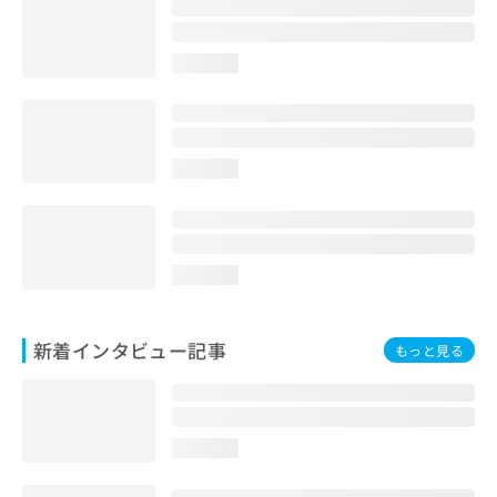
loading...
loading...
loading...
新着インタビュー記事
もっと見る
loading...