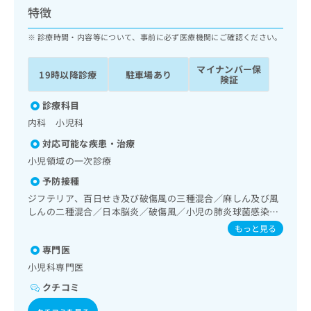
ッ
は
特徴
ク
こ
ナ
診療時間・内容等について、事前に必ず医療機関にご確認ください。
ち
ビ
ら
に
マイナンバー保
19時以降診療
駐車場あり
関
険証
広
す
広
告
る
診療科目
告
代
お
出
内科 小児科
理
問
稿
対応可能な疾患・治療
店
い
の
合
の
小児領域の一次診療
お
わ
方
問
予防接種
せ
い
は
ジフテリア、百日せき及び破傷風の三種混合／麻しん及び風
は
合
こ
しんの二種混合／日本脳炎／破傷風／小児の肺炎球菌感染症
こ
わ
ち
／ヒトパピローマウイルス感染症／水痘／インフルエンザ／
もっと見る
ち
せ
ら
成人の肺炎球菌感染症／おたふくかぜ／B型肝炎／ロタウイ
ら
は
専門医
ルス感染症
こ
小児科専門医
こち
ち
広
らは
広
ら
クチコミ
告
マイ
告
出
ナビ