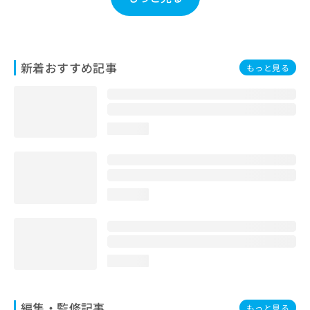
お
問
い
合
わ
新着おすすめ記事
もっと見る
せ
は
こ
ち
loading...
ら
loading...
loading...
編集・監修記事
もっと見る