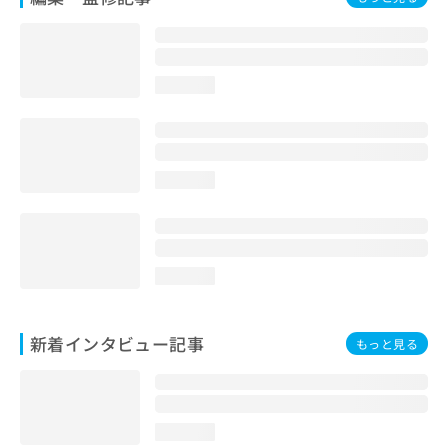
loading...
loading...
loading...
新着インタビュー記事
もっと見る
loading...