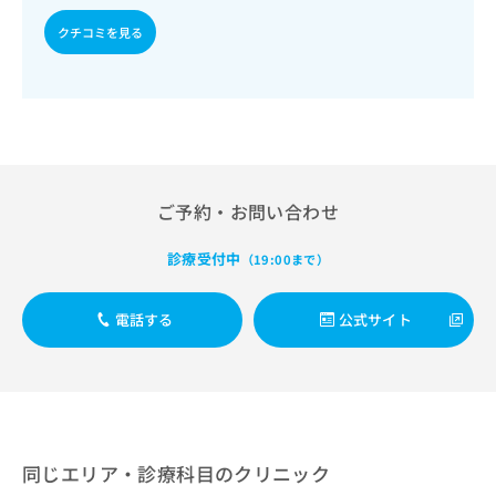
出
稿
クリ
資
稿
ニッ
の
クチコミを見る
料
クナ
の
お
の
ビサ
お
問
ご
イト
問
い
請
への
い
合
お問
求
合
合せ
わ
は
フォ
わ
せ
こ
ーム
せ
は
ち
とな
は
こ
ご予約・お問い合わせ
ら
りま
こ
ち
す。
ち
ら
クリ
診療受付中
（19:00まで）
無
ら
ニッ
料
クの
資
情
予
電話する
公式サイト
料
報
約・
の
症状
拡
のご
ご
充
相談
請
の
など
求
お
はで
は
申
きま
こ
せん
し
同じエリア・診療科目のクリニック
ので
ち
込