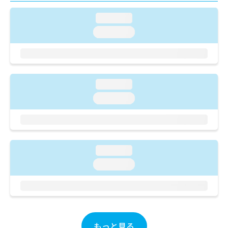
ご了
ら
み
承く
は
loading...
ださ
こ
無
い。
loading...
ち
料
ら
情
報
拡
掲
充
載
loading...
の
情
お
loading...
報
申
の
し
修
込
正
み
は
は
loading...
こ
こ
ち
loading...
ち
ら
ら
そ
の
他
もっと見る
の