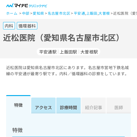
一
般
ホーム
中部
愛知県
名古屋市北区
平安通
,
上飯田
,
大曽根
近松医院（愛
ユ
内科
循環器科
ー
ザ
近松医院（愛知県名古屋市北区）
ー
の
平安通駅
上飯田駅
大曽根駅
方
は
こ
近松医院は愛知県名古屋市北区にあります。名古屋市営地下鉄名城
線の平安通が最寄り駅です。内科／循環器科の診察をしています。
ち
ら
医
マ
療
イ
特徴
アクセス
診療時間
紹介記事
医師
関
ナ
係
ビ
者
ク
の
リ
特徴
方
ニ