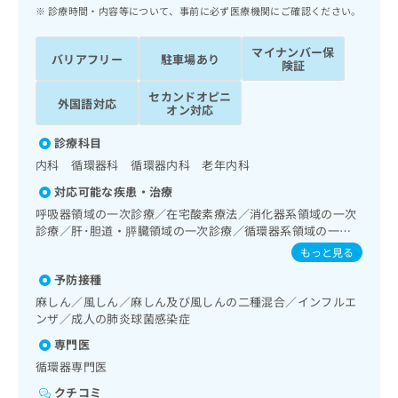
ッ
は
診療時間・内容等について、事前に必ず医療機関にご確認ください。
ク
こ
ナ
ち
マイナンバー保
バリアフリー
駐車場あり
ビ
険証
ら
に
セカンドオピニ
関
外国語対応
広
オン対応
す
広
告
る
告
診療科目
代
お
出
内科 循環器科 循環器内科 老年内科
理
問
稿
店
い
の
対応可能な疾患・治療
合
の
お
呼吸器領域の一次診療／在宅酸素療法／消化器系領域の一次
わ
方
問
診療／肝･胆道・膵臓領域の一次診療／循環器系領域の一次
せ
い
は
診療／ホルター型心電図検査／ペースメーカー管理／腎･泌
もっと見る
は
合
こ
尿器系領域の一次診療／内分泌･代謝･栄養領域の一次診療
こ
わ
予防接種
ち
ち
せ
麻しん／風しん／麻しん及び風しんの二種混合／インフルエ
ら
ら
は
ンザ／成人の肺炎球菌感染症
こ
専門医
こち
ち
広
らは
循環器専門医
広
ら
告
マイ
告
出
ナビ
クチコミ