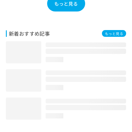
もっと見る
お
問
い
合
わ
新着おすすめ記事
せ
もっと見る
は
こ
ち
ら
loading...
loading...
loading...