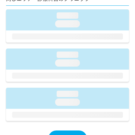
ご了
ら
み
承く
は
ださ
こ
loading...
無
い。
ち
料
loading...
ら
情
報
拡
掲
充
載
の
情
loading...
お
報
loading...
申
の
し
修
込
正
み
は
は
こ
loading...
こ
ち
ち
ら
loading...
ら
そ
の
他
の