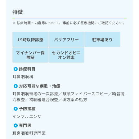
ッ
は
ク
こ
特徴
ナ
ち
ビ
診療時間・内容等について、事前に必ず医療機関にご確認ください。
ら
に
関
広
19時以降診療
バリアフリー
駐車場あり
す
広
告
る
告
代
マイナンバー保
セカンドオピニ
お
出
険証
オン対応
理
問
稿
店
い
の
診療科目
合
の
お
耳鼻咽喉科
わ
方
問
せ
い
は
対応可能な疾患・治療
は
合
こ
耳鼻咽喉領域の一次診療／喉頭ファイバースコピー／純音聴
こ
わ
ち
力検査／補聴器適合検査／漢方薬の処方
ち
せ
ら
予防接種
ら
は
こ
インフルエンザ
こち
ち
広
専門医
らは
広
ら
告
マイ
耳鼻咽喉科専門医
告
出
ナビ