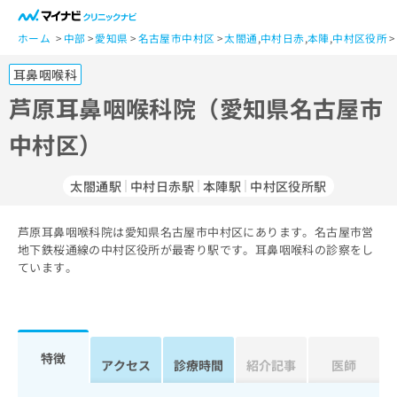
一
般
ホーム
中部
愛知県
名古屋市中村区
太閤通
,
中村日赤
,
本陣
,
中村区役所
ユ
耳鼻咽喉科
ー
ザ
芦原耳鼻咽喉科院（愛知県名古屋市
ー
中村区）
の
方
は
太閤通駅
中村日赤駅
本陣駅
中村区役所駅
こ
ち
芦原耳鼻咽喉科院は愛知県名古屋市中村区にあります。名古屋市営
ら
地下鉄桜通線の中村区役所が最寄り駅です。耳鼻咽喉科の診察をし
ています。
医
マ
療
イ
関
ナ
係
ビ
者
ク
特徴
アクセス
診療時間
紹介記事
医師
の
リ
方
ニ