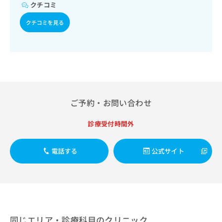
出
稿
クリ
クチコミ
資
稿
ニッ
の
料
クナ
の
クチコミを見る
お
の
ビサ
お
問
ご
イト
問
い
請
への
い
合
お問
求
合
合せ
わ
は
フォ
わ
せ
こ
ーム
せ
は
ち
とな
は
こ
ら
りま
ご予約・お問い合わせ
こ
ち
す。
ち
ら
クリ
無
ら
ニッ
診療受付時間外
料
クの
資
情
予
料
報
約・
電話する
公式サイト
の
症状
拡
のご
ご
充
相談
請
の
など
求
お
はで
は
申
きま
こ
せん
し
ので
ち
込
同じエリア・診療科目のクリニック