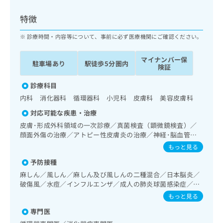
ッ
は
ク
こ
特徴
ナ
ち
ビ
診療時間・内容等について、事前に必ず医療機関にご確認ください。
ら
に
関
マイナンバー保
広
駐車場あり
駅徒歩5分圏内
す
広
険証
告
る
告
代
お
診療科目
出
理
問
稿
内科 消化器科 循環器科 小児科 皮膚科 美容皮膚科
店
い
の
対応可能な疾患・治療
合
の
お
わ
皮膚･形成外科領域の一次診療／真菌検査（顕微鏡検査）／
方
問
せ
顔面外傷の治療／アトピー性皮膚炎の治療／神経･脳血管領
い
は
域の一次診療／精神科・神経科領域の一次診療／禁煙指導
は
合
もっと見る
こ
（ニコチン依存症管理）／睡眠障害／神経症性障害（強迫性
こ
わ
ち
予防接種
障害、不安障害、パニック障害等）／眼領域の一次診療／耳
ち
せ
ら
鼻咽喉領域の一次診療／呼吸器領域の一次診療／在宅持続陽
ら
麻しん／風しん／麻しん及び風しんの二種混合／日本脳炎／
は
圧呼吸療法（睡眠時無呼吸症候群治療）／在宅酸素療法／消
破傷風／水痘／インフルエンザ／成人の肺炎球菌感染症／お
こ
化器系領域の一次診療／上部消化管内視鏡検査／肝･胆道・
こち
たふくかぜ／A型肝炎／B型肝炎
ち
もっと見る
広
膵臓領域の一次診療／循環器系領域の一次診療／ホルター型
らは
広
ら
告
マイ
心電図検査／腎･泌尿器系領域の一次診療／婦人科領域の一
専門医
告
出
ナビ
次診療／更年期障害治療／乳腺領域の一次診療／内分泌･代