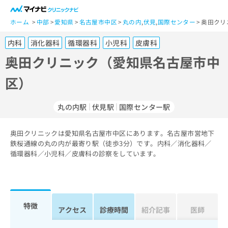
一
般
ホーム
中部
愛知県
名古屋市中区
丸の内
,
伏見
,
国際センター
奥田クリ
ユ
内科
消化器科
循環器科
小児科
皮膚科
ー
ザ
奥田クリニック（愛知県名古屋市中
ー
区）
の
方
は
丸の内駅
伏見駅
国際センター駅
こ
ち
奥田クリニックは愛知県名古屋市中区にあります。名古屋市営地下
ら
鉄桜通線の丸の内が最寄り駅（徒歩3分）です。内科／消化器科／
循環器科／小児科／皮膚科の診察をしています。
医
マ
療
イ
関
ナ
係
ビ
者
ク
特徴
アクセス
診療時間
紹介記事
医師
の
リ
方
ニ