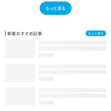
お
もっと見る
問
い
合
わ
せ
新着おすすめ記事
は
もっと見る
こ
ち
ら
loading...
loading...
loading...