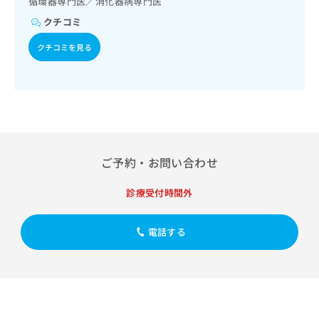
循環器専門医／消化器病専門医
出
稿
クリ
資
謝･栄養領域の一次診療／内分泌機能検査／インスリン療法
稿
ニッ
の
クチコミ
料
／糖尿病患者教育（食事療法、運動療法、自己血糖測定）／
クナ
の
お
糖尿病による合併症に対する継続的な管理及び指導／血液・
の
ビサ
お
クチコミを見る
問
免疫系領域の一次診療／筋・骨格系及び外傷領域の一次診療
ご
イト
問
い
／小児領域の一次診療／画像診断管理（専ら画像診断を担当
請
への
い
する医師による読影）／漢方薬の処方／在宅における看取り
合
お問
求
合
合せ
わ
は
フォ
わ
せ
こ
ーム
せ
は
ち
とな
は
こ
ら
りま
こ
ち
す。
ち
ご予約・お問い合わせ
ら
クリ
無
ら
ニッ
料
クの
診療受付時間外
資
情
予
料
報
約・
の
症状
拡
電話する
のご
ご
充
相談
請
の
など
求
お
はで
は
申
きま
こ
せん
し
ので
ち
込