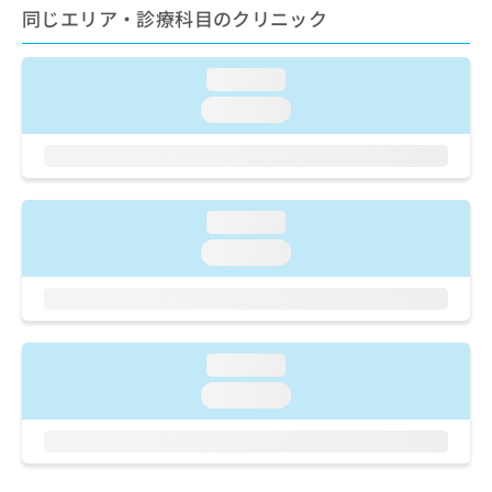
ご了
ら
み
同じエリア・診療科目のクリニック
承く
は
ださ
こ
無
い。
ち
loading...
料
ら
情
loading...
報
拡
掲
充
載
の
情
お
報
loading...
申
の
loading...
し
修
込
正
み
は
は
こ
こ
ち
loading...
ち
ら
ら
loading...
そ
の
他
の