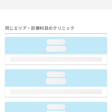
ご了
ら
み
承く
は
ださ
こ
無
い。
ち
料
ら
情
同じエリア・診療科目のクリニック
報
拡
掲
充
載
loading...
の
情
お
loading...
報
申
の
し
修
込
正
み
は
は
こ
loading...
こ
ち
loading...
ち
ら
ら
そ
の
他
loading...
の