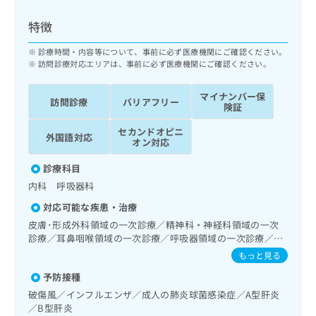
ッ
は
ク
こ
特徴
ナ
ち
ビ
診療時間・内容等について、事前に必ず医療機関にご確認ください。
ら
に
訪問診療対応エリアは、事前に必ず医療機関にご確認ください。
関
広
す
広
マイナンバー保
告
訪問診療
バリアフリー
る
険証
告
代
お
出
セカンドオピニ
理
問
稿
外国語対応
オン対応
店
い
の
合
の
お
診療科目
わ
方
問
内科 呼吸器科
せ
い
は
は
合
対応可能な疾患・治療
こ
こ
わ
皮膚･形成外科領域の一次診療／精神科・神経科領域の一次
ち
ち
せ
診療／耳鼻咽喉領域の一次診療／呼吸器領域の一次診療／在
ら
ら
は
宅持続陽圧呼吸療法（睡眠時無呼吸症候群治療）／在宅酸素
もっと見る
こ
療法／消化器系領域の一次診療／肝･胆道・膵臓領域の一次
こち
予防接種
ち
診療／循環器系領域の一次診療／ホルター型心電図検査／
広
らは
広
ら
腎･泌尿器系領域の一次診療／内分泌･代謝･栄養領域の一次
告
破傷風／インフルエンザ／成人の肺炎球菌感染症／A型肝炎
マイ
診療／インスリン療法／血液・免疫系領域の一次診療／筋・
告
出
／B型肝炎
ナビ