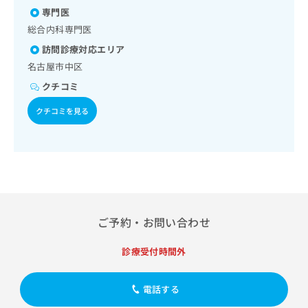
骨格系及び外傷領域の一次診療／医療用麻薬によるがん疼痛
出
稿
クリ
資
専門医
治療／画像診断管理（専ら画像診断を担当する医師による読
稿
ニッ
の
料
影）／漢方薬の処方／在宅における看取り
クナ
総合内科専門医
の
お
の
ビサ
お
問
ご
訪問診療対応エリア
イト
問
い
請
への
名古屋市中区
い
合
お問
求
合
クチコミ
合せ
わ
は
フォ
わ
せ
こ
ーム
クチコミを見る
せ
は
ち
とな
は
こ
ら
りま
こ
ち
す。
ち
ら
クリ
無
ら
ニッ
料
クの
資
情
予
料
報
約・
の
症状
拡
ご予約・お問い合わせ
のご
ご
充
相談
請
の
など
診療受付時間外
求
お
はで
は
申
きま
こ
せん
し
電話する
ので
ち
込