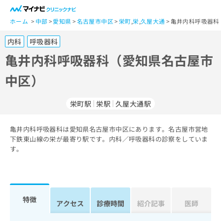
一
般
ホーム
中部
愛知県
名古屋市中区
栄町
,
栄
,
久屋大通
亀井内科呼吸器科
ユ
内科
呼吸器科
ー
ザ
亀井内科呼吸器科（愛知県名古屋市
ー
中区）
の
方
は
栄町駅
栄駅
久屋大通駅
こ
ち
亀井内科呼吸器科は愛知県名古屋市中区にあります。名古屋市営地
ら
下鉄東山線の栄が最寄り駅です。内科／呼吸器科の診察をしていま
す。
医
マ
療
イ
関
ナ
係
ビ
者
ク
特徴
アクセス
診療時間
紹介記事
医師
の
リ
方
ニ