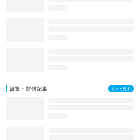
お
loading...
問
い
合
わ
せ
loading...
は
こ
ち
ら
loading...
編集・監修記事
もっと見る
loading...