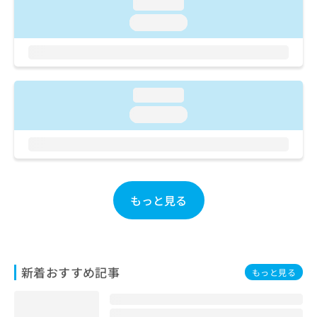
ご了
loading...
ら
み
承く
は
loading...
ださ
こ
無
い。
ち
料
ら
情
報
拡
loading...
掲
充
載
loading...
の
情
お
報
申
の
し
修
込
正
み
は
もっと見る
は
こ
こ
ち
ち
ら
ら
そ
新着おすすめ記事
もっと見る
の
他
の