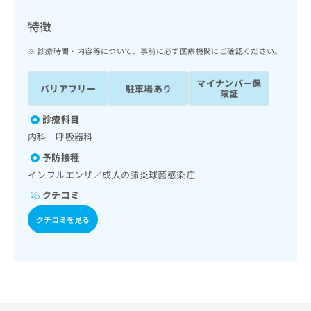
ッ
は
ク
こ
特徴
ナ
ち
ビ
診療時間・内容等について、事前に必ず医療機関にご確認ください。
ら
に
関
マイナンバー保
広
バリアフリー
駐車場あり
す
広
険証
告
る
告
代
お
診療科目
出
理
問
稿
内科 呼吸器科
店
い
の
予防接種
合
の
お
わ
インフルエンザ／成人の肺炎球菌感染症
方
問
せ
い
は
クチコミ
は
合
こ
こ
わ
クチコミを見る
ち
ち
せ
ら
ら
は
こ
こち
ち
広
らは
広
ら
告
マイ
告
出
ナビ