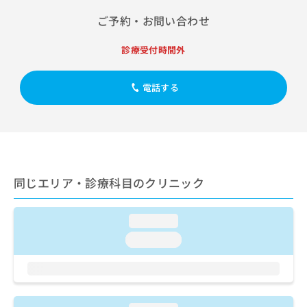
出
稿
クリ
資
稿
ニッ
ご予約・お問い合わせ
の
料
クナ
の
お
の
ビサ
お
問
ご
診療受付時間外
イト
問
い
請
への
い
合
お問
求
合
合せ
電話する
わ
は
フォ
わ
せ
こ
ーム
せ
は
ち
とな
は
こ
ら
りま
こ
ち
す。
ち
ら
クリ
無
ら
ニッ
料
同じエリア・診療科目のクリニック
クの
資
情
予
料
報
約・
の
症状
拡
loading...
のご
ご
充
相談
loading...
請
の
など
求
お
はで
は
申
きま
こ
せん
し
ので
ち
込