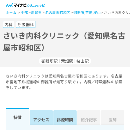
一
般
ホーム
中部
愛知県
名古屋市昭和区
御器所
,
荒畑
,
桜山
さいき内科クリ
ユ
内科
呼吸器科
ー
ザ
さいき内科クリニック（愛知県名古
ー
屋市昭和区）
の
方
は
御器所駅
荒畑駅
桜山駅
こ
ち
さいき内科クリニックは愛知県名古屋市昭和区にあります。名古屋
ら
市営地下鉄桜通線の御器所が最寄り駅です。内科／呼吸器科の診察
をしています。
医
マ
療
イ
関
ナ
係
ビ
者
ク
特徴
アクセス
診療時間
紹介記事
医師
の
リ
方
ニ