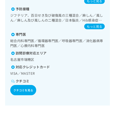
もっと見る
出
稿
クリ
資
吸器領域の一次診療／在宅持続陽圧呼吸療法（睡眠時無呼吸
稿
ニッ
の
料
予防接種
症候群治療）／在宅酸素療法／消化器系領域の一次診療／上
クナ
の
お
の
部消化管内視鏡検査／上部消化管内視鏡的切除術／下部消化
ビサ
ジフテリア、百日せき及び破傷風の三種混合／麻しん／風し
お
問
ご
管内視鏡検査／下部消化管内視鏡的切除術／人工肛門の管理
イト
ん／麻しん及び風しんの二種混合／日本脳炎／Hib感染症／
問
い
請
への
／肝･胆道・膵臓領域の一次診療／循環器系領域の一次診療
水痘／インフルエンザ／成人の肺炎球菌感染症／おたふくか
もっと見る
い
合
お問
求
／ホルター型心電図検査／ペースメーカー管理／腎･泌尿器
ぜ／B型肝炎
合
合せ
わ
は
系領域の一次診療／尿失禁の治療／婦人科領域の一次診療／
専門医
フォ
わ
せ
内分泌･代謝･栄養領域の一次診療／インスリン療法／糖尿病
こ
総合内科専門医／循環器専門医／呼吸器専門医／消化器病専
ーム
せ
は
患者教育（食事療法、運動療法、自己血糖測定）／糖尿病に
ち
門医／心療内科専門医
とな
は
こ
よる合併症に対する継続的な管理及び指導／血液・免疫系領
ら
りま
こ
訪問診療対応エリア
域の一次診療／アレルギーの減感作療法／筋・骨格系及び外
ち
す。
ち
傷領域の一次診療／心大血管疾患リハビリテーション／脳血
ら
クリ
名古屋市瑞穂区
無
ら
管疾患等リハビリテーション／運動器リハビリテーション／
ニッ
料
対応クレジットカード
クの
小児領域の一次診療／夜尿症の治療／医療用麻薬によるがん
資
情
予
疼痛治療／漢方薬の処方／在宅における看取り
VISA／MASTER
料
報
約・
の
症状
クチコミ
拡
のご
ご
充
相談
クチコミを見る
請
の
など
求
お
はで
は
申
きま
こ
せん
し
ので
ち
込