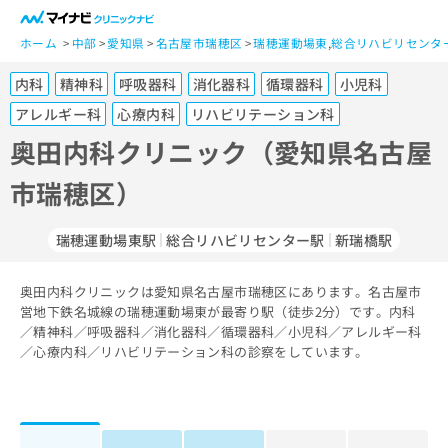
一
般
ホーム
中部
愛知県
名古屋市瑞穂区
瑞穂運動場東
,
総合リハビリセンタ
ユ
内科
精神科
呼吸器科
消化器科
循環器科
小児科
ー
ザ
アレルギー科
心療内科
リハビリテーション科
ー
奥田内科クリニック（愛知県名古屋
の
方
市瑞穂区）
は
こ
瑞穂運動場東駅
総合リハビリセンター駅
新瑞橋駅
ち
ら
奥田内科クリニックは愛知県名古屋市瑞穂区にあります。名古屋市
医
営地下鉄名城線の瑞穂運動場東が最寄り駅（徒歩2分）です。内科
マ
療
／精神科／呼吸器科／消化器科／循環器科／小児科／アレルギー科
イ
関
／心療内科／リハビリテーション科の診察をしています。
ナ
係
ビ
者
ク
の
リ
方
ニ