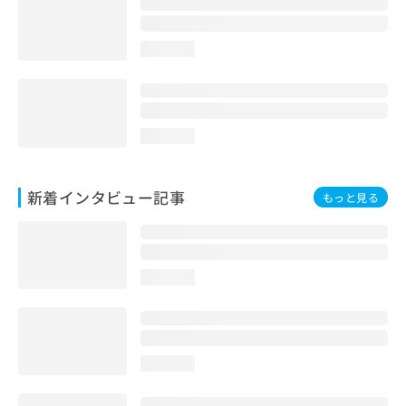
loading...
loading...
新着インタビュー記事
もっと見る
loading...
loading...