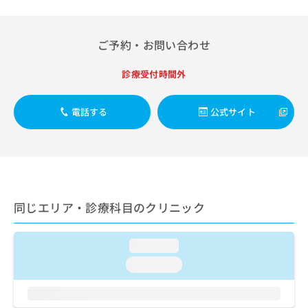
ご了
ら
み
承く
は
ださ
こ
無
い。
ご予約・お問い合わせ
ち
料
ら
情
診療受付時間外
報
拡
掲
充
載
電話する
公式サイト
の
情
お
報
申
の
し
修
込
正
み
は
は
こ
同じエリア・診療科目のクリニック
こ
ち
ち
ら
ら
loading...
そ
loading...
の
他
の