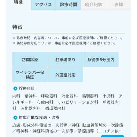
特徴
ッ
は
アクセス
診療時間
紹介記事
医師
ク
こ
ナ
ち
ビ
ら
特徴
に
関
広
診療時間・内容等について、事前に必ず医療機関にご確認ください。
す
広
訪問診療対応エリアは、事前に必ず医療機関にご確認ください。
告
る
告
代
お
出
理
問
稿
訪問診療
駐車場あり
駅徒歩5分圏内
店
い
の
合
の
お
マイナンバー保
外国語対応
わ
険証
方
問
せ
い
は
診療科目
は
合
こ
こ
わ
内科 精神科 呼吸器科 消化器科 循環器科 小児科 ア
ち
ち
せ
レルギー科 心療内科 リハビリテーション科 呼吸器内
ら
ら
は
科 消化器内科 循環器内科
こ
対応可能な疾患・治療
こち
ち
広
らは
皮膚･形成外科領域の一次診療／神経･脳血管領域の一次診療
広
ら
告
マイ
／精神科・神経科領域の一次診療／禁煙指導（ニコチン依存
告
出
ナビ
症管理）／睡眠障害／認知症／耳鼻咽喉領域の一次診療／呼