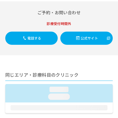
出
稿
クリ
資
稿
ニッ
の
料
クナ
ご予約・お問い合わせ
の
お
の
ビサ
お
問
ご
イト
問
い
診療受付時間外
請
への
い
合
お問
求
合
合せ
わ
は
フォ
電話する
公式サイト
わ
せ
こ
ーム
せ
は
ち
とな
は
こ
ら
りま
こ
ち
す。
ち
ら
クリ
無
ら
ニッ
料
クの
資
情
同じエリア・診療科目のクリニック
予
料
報
約・
の
症状
拡
のご
ご
充
loading...
相談
請
の
など
loading...
求
お
はで
は
申
きま
こ
せん
し
ので
ち
込