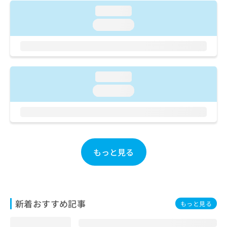
ご了
ら
み
承く
loading...
は
ださ
loading...
こ
無
い。
ち
料
ら
情
報
拡
掲
loading...
充
載
の
情
loading...
お
報
申
の
し
修
込
正
み
は
は
こ
もっと見る
こ
ち
ち
ら
ら
そ
新着おすすめ記事
の
もっと見る
他
の