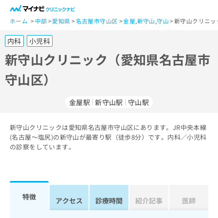
一
般
ホーム
中部
愛知県
名古屋市守山区
金屋
,
新守山
,
守山
新守山クリニッ
ユ
内科
小児科
ー
ザ
新守山クリニック（愛知県名古屋市
ー
守山区）
の
方
は
金屋駅
新守山駅
守山駅
こ
ち
新守山クリニックは愛知県名古屋市守山区にあります。JR中央本線
ら
(名古屋～塩尻)の新守山が最寄り駅（徒歩8分）です。内科／小児科
の診察をしています。
医
マ
療
イ
関
ナ
係
ビ
者
ク
特徴
アクセス
診療時間
紹介記事
医師
の
リ
方
ニ