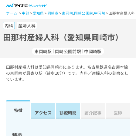
一
般
ホーム
中部
愛知県
岡崎市
東岡崎
,
岡崎公園前
,
中岡崎
田那村産婦人科
ユ
内科
産婦人科
ー
ザ
田那村産婦人科（愛知県岡崎市）
ー
の
東岡崎駅
岡崎公園前駅
中岡崎駅
方
は
こ
田那村産婦人科は愛知県岡崎市にあります。名古屋鉄道名古屋本線
の東岡崎が最寄り駅（徒歩10分）です。内科／産婦人科の診察をし
ち
ています。
ら
医
マ
療
イ
関
ナ
特徴
アクセス
診療時間
紹介記事
医師
係
ビ
者
ク
の
リ
方
ニ
特徴