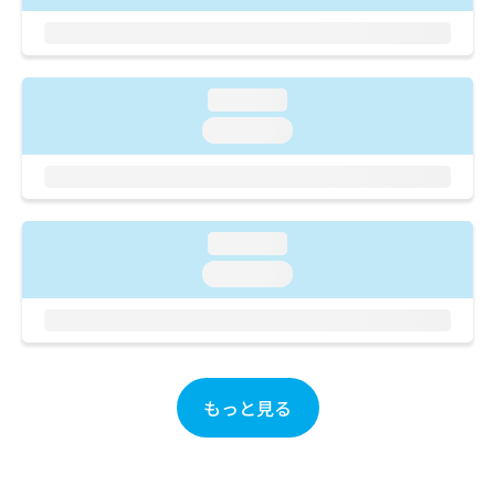
ご了
ら
み
承く
は
ださ
こ
無
い。
ち
料
ら
loading...
情
報
loading...
拡
掲
充
載
の
情
お
報
申
の
loading...
し
修
loading...
込
正
み
は
は
こ
こ
ち
ち
ら
ら
もっと見る
そ
の
他
の