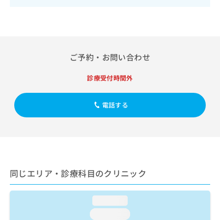
出
稿
クリ
資
稿
ニッ
の
料
クナ
の
お
の
ビサ
お
問
ご
イト
問
い
請
への
い
合
お問
求
ご予約・お問い合わせ
合
合せ
わ
は
フォ
わ
せ
こ
診療受付時間外
ーム
せ
は
ち
とな
は
こ
ら
りま
こ
ち
す。
電話する
ち
ら
クリ
無
ら
ニッ
料
クの
資
情
予
料
報
約・
の
症状
拡
のご
ご
充
相談
同じエリア・診療科目のクリニック
請
の
など
求
お
はで
は
申
きま
loading...
こ
せん
し
ので
ち
loading...
込