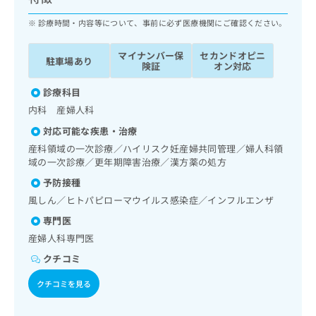
ッ
は
ク
診療時間・内容等について、事前に必ず医療機関にご確認ください。
こ
ナ
ち
ビ
ら
マイナンバー保
セカンドオピニ
駐車場あり
に
険証
オン対応
関
広
す
診療科目
広
告
る
告
内科 産婦人科
代
お
出
対応可能な疾患・治療
理
問
稿
店
い
産科領域の一次診療／ハイリスク妊産婦共同管理／婦人科領
の
域の一次診療／更年期障害治療／漢方薬の処方
合
の
お
わ
方
問
予防接種
せ
い
は
風しん／ヒトパピローマウイルス感染症／インフルエンザ
は
合
こ
こ
専門医
わ
ち
ち
せ
産婦人科専門医
ら
ら
は
クチコミ
こ
こち
ち
広
クチコミを見る
らは
広
ら
告
マイ
告
出
ナビ