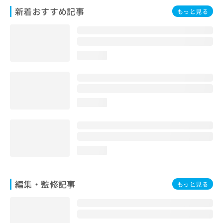
お
新着おすすめ記事
もっと見る
問
い
合
わ
loading...
せ
は
こ
ち
ら
loading...
loading...
編集・監修記事
もっと見る