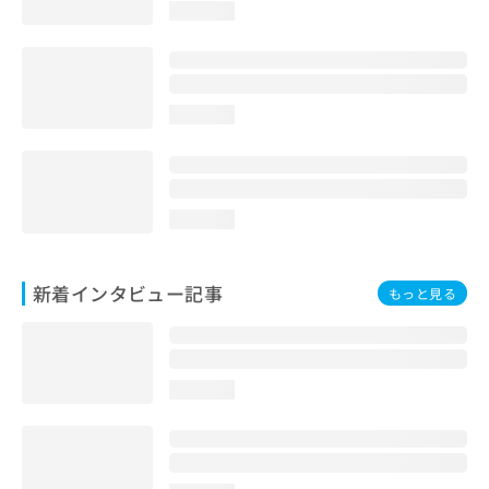
loading...
loading...
loading...
新着インタビュー記事
もっと見る
loading...