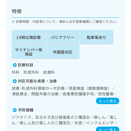
ッ
は
ク
こ
特徴
ナ
ち
ビ
診療時間・内容等について、事前に必ず医療機関にご確認ください。
ら
に
関
広
19時以降診療
バリアフリー
駐車場あり
す
広
告
る
告
代
マイナンバー保
お
出
外国語対応
険証
理
問
稿
店
い
の
診療科目
合
の
お
外科 形成外科 皮膚科
わ
方
問
せ
い
は
対応可能な疾患・治療
は
合
こ
皮膚･形成外科領域の一次診療／真菌検査（顕微鏡検査）／
こ
わ
ち
凍結療法／顔面外傷の治療／皮膚悪性腫瘍手術／良性腫瘍又
ち
せ
は母斑その他の切除・縫合手術／アトピー性皮膚炎の治療／
ら
もっと見る
ら
は
手の外科手術／漢方薬の処方
こ
予防接種
こち
ち
広
ジフテリア、百日せき及び破傷風の三種混合／麻しん／風し
らは
広
ら
告
ん／麻しん及び風しんの二種混合／水痘／インフルエンザ／
マイ
告
出
成人の肺炎球菌感染症／おたふくかぜ／B型肝炎
ナビ
もっと見る