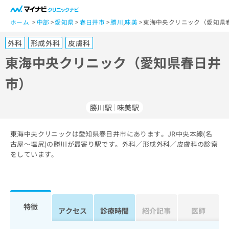
一
般
ホーム
中部
愛知県
春日井市
勝川
,
味美
東海中央クリニック（愛知県
ユ
外科
形成外科
皮膚科
ー
ザ
東海中央クリニック（愛知県春日井
ー
市）
の
方
は
勝川駅
味美駅
こ
ち
東海中央クリニックは愛知県春日井市にあります。JR中央本線(名
ら
古屋～塩尻)の勝川が最寄り駅です。外科／形成外科／皮膚科の診察
をしています。
医
マ
療
イ
関
ナ
係
ビ
者
ク
特徴
アクセス
診療時間
紹介記事
医師
の
リ
方
ニ