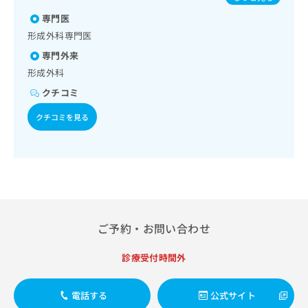
出
稿
クリ
資
稿
ニッ
専門医
の
料
クナ
の
お
の
形成外科専門医
ビサ
お
問
ご
イト
専門外来
問
い
請
への
い
形成外科
合
お問
求
合
合せ
わ
は
クチコミ
フォ
わ
せ
こ
ーム
せ
は
クチコミを見る
ち
とな
は
こ
ら
りま
こ
ち
す。
ち
ら
クリ
無
ら
ニッ
料
クの
資
情
予
料
報
約・
の
症状
拡
ご予約・お問い合わせ
のご
ご
充
相談
請
の
など
求
診療受付時間外
お
はで
は
申
きま
こ
せん
し
電話する
公式サイト
ので
ち
込