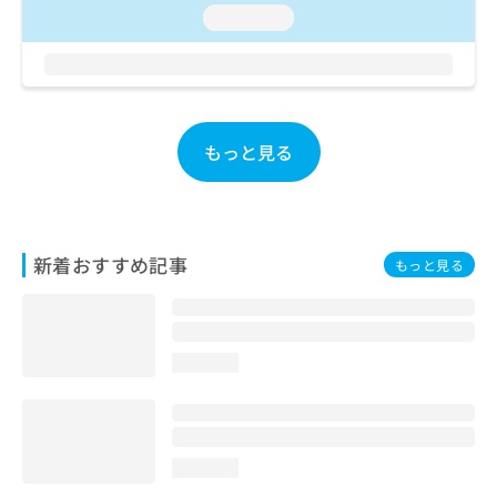
お
loading...
問
い
合
わ
せ
は
もっと見る
こ
ち
ら
新着おすすめ記事
もっと見る
loading...
loading...