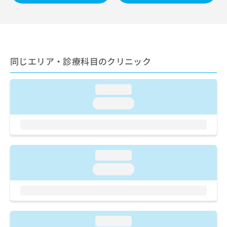
ご了
ら
み
承く
は
ださ
こ
無
い。
ち
料
ら
情
報
同じエリア・診療科目のクリニック
拡
掲
充
載
の
情
loading...
お
報
loading...
申
の
し
修
込
正
み
は
は
こ
loading...
こ
ち
ち
loading...
ら
ら
そ
の
他
loading...
の