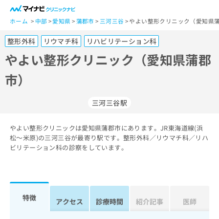
一
般
ホーム
中部
愛知県
蒲郡市
三河三谷
やよい整形クリニック（愛知県蒲
ユ
整形外科
リウマチ科
リハビリテーション科
ー
ザ
やよい整形クリニック（愛知県蒲郡
ー
市）
の
方
は
三河三谷駅
こ
ち
やよい整形クリニックは愛知県蒲郡市にあります。JR東海道線(浜
ら
松～米原)の三河三谷が最寄り駅です。整形外科／リウマチ科／リハ
ビリテーション科の診察をしています。
医
マ
療
イ
関
ナ
係
ビ
者
ク
特徴
アクセス
診療時間
紹介記事
医師
の
リ
方
ニ