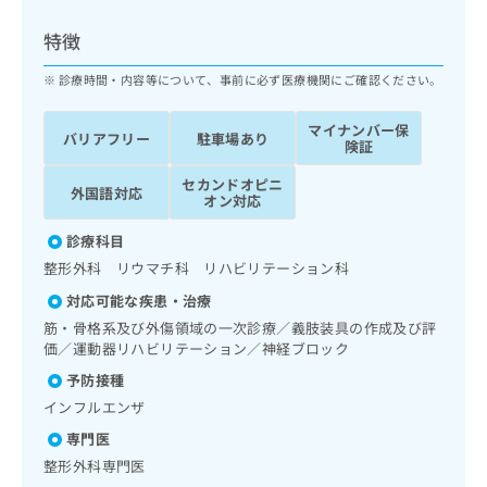
ッ
は
ク
こ
特徴
ナ
ち
ビ
診療時間・内容等について、事前に必ず医療機関にご確認ください。
ら
に
関
マイナンバー保
広
バリアフリー
駐車場あり
す
広
険証
告
る
告
代
セカンドオピニ
お
出
外国語対応
オン対応
理
問
稿
店
い
の
診療科目
合
の
お
整形外科 リウマチ科 リハビリテーション科
わ
方
問
せ
い
は
対応可能な疾患・治療
は
合
こ
筋・骨格系及び外傷領域の一次診療／義肢装具の作成及び評
こ
わ
ち
価／運動器リハビリテーション／神経ブロック
ち
せ
ら
予防接種
ら
は
こ
インフルエンザ
こち
ち
広
専門医
らは
広
ら
告
マイ
整形外科専門医
告
出
ナビ