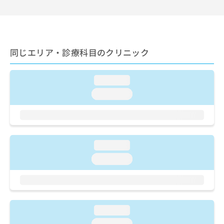
ご了
ら
み
承く
は
ださ
こ
無
い。
ち
料
ら
情
同じエリア・診療科目のクリニック
報
拡
掲
充
載
loading...
の
情
loading...
お
報
申
の
し
修
込
正
み
は
loading...
は
こ
こ
ち
loading...
ち
ら
ら
そ
の
loading...
他
の