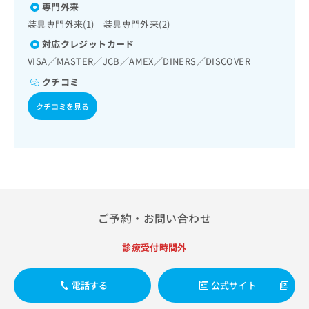
出
稿
クリ
専門外来
資
稿
ニッ
の
料
装具専門外来(1) 装具専門外来(2)
クナ
の
お
の
ビサ
対応クレジットカード
お
問
ご
イト
問
い
VISA／MASTER／JCB／AMEX／DINERS／DISCOVER
請
への
い
合
お問
求
クチコミ
合
合せ
わ
は
フォ
わ
せ
こ
クチコミを見る
ーム
せ
は
ち
とな
は
こ
ら
りま
こ
ち
す。
ち
ら
クリ
無
ら
ニッ
料
クの
資
情
予
料
報
約・
ご予約・お問い合わせ
の
症状
拡
のご
ご
充
相談
請
の
診療受付時間外
など
求
お
はで
は
申
きま
電話する
公式サイト
こ
せん
し
ので
ち
込