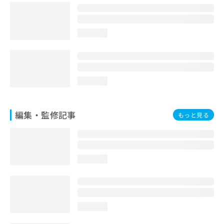
お
問
い
loading...
合
わ
せ
は
こ
loading...
ち
ら
編集・監修記事
もっと見る
loading...
loading...