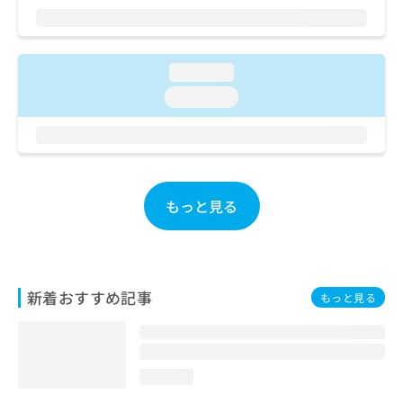
ご了
ら
み
承く
は
ださ
こ
無
い。
ち
料
loading...
ら
情
loading...
報
拡
掲
充
載
の
情
お
報
申
の
もっと見る
し
修
込
正
み
は
は
こ
こ
ち
新着おすすめ記事
もっと見る
ち
ら
ら
そ
の
loading...
他
の