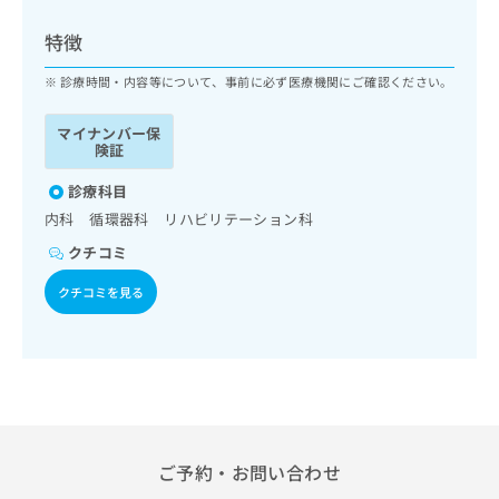
ッ
は
ク
こ
特徴
ナ
ち
ビ
診療時間・内容等について、事前に必ず医療機関にご確認ください。
ら
に
関
マイナンバー保
広
す
広
険証
告
る
告
代
お
診療科目
出
理
問
稿
内科 循環器科 リハビリテーション科
店
い
の
クチコミ
合
の
お
わ
方
問
クチコミを見る
せ
い
は
は
合
こ
こ
わ
ち
ち
せ
ら
ら
は
こ
こち
ち
広
らは
広
ら
告
ご予約・お問い合わせ
マイ
告
出
ナビ