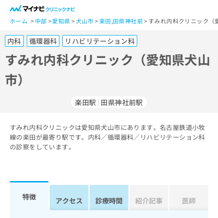
一
般
ホーム
中部
愛知県
犬山市
楽田
,
田県神社前
すみれ内科クリニック（
ユ
内科
循環器科
リハビリテーション科
ー
ザ
すみれ内科クリニック（愛知県犬山
ー
市）
の
方
は
楽田駅
田県神社前駅
こ
ち
すみれ内科クリニックは愛知県犬山市にあります。名古屋鉄道小牧
ら
線の楽田が最寄り駅です。内科／循環器科／リハビリテーション科
の診察をしています。
医
マ
療
イ
関
ナ
係
ビ
者
ク
特徴
アクセス
診療時間
紹介記事
医師
の
リ
方
ニ