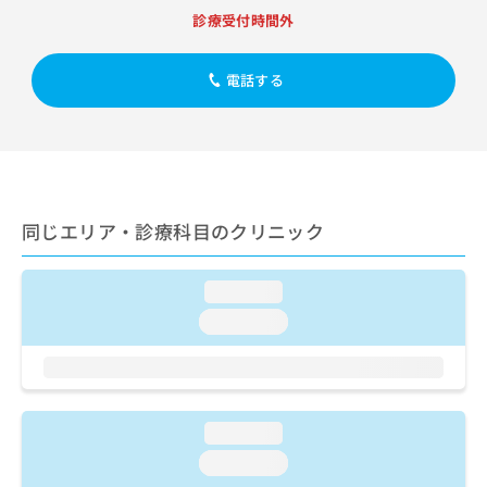
出
稿
クリ
資
診療受付時間外
稿
ニッ
の
料
クナ
の
お
の
ビサ
お
問
ご
電話する
イト
問
い
請
への
い
合
お問
求
合
合せ
わ
は
フォ
わ
せ
こ
ーム
せ
は
ち
とな
は
こ
ら
りま
こ
ち
同じエリア・診療科目のクリニック
す。
ち
ら
クリ
無
ら
ニッ
料
クの
loading...
資
情
予
料
loading...
報
約・
の
症状
拡
のご
ご
充
相談
請
の
など
求
お
はで
は
申
loading...
きま
こ
せん
し
loading...
ので
ち
込