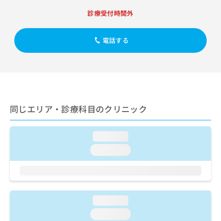
ご了
ら
み
承く
診療受付時間外
は
ださ
こ
無
い。
ち
料
電話する
ら
情
報
拡
掲
充
載
の
情
お
報
申
の
同じエリア・診療科目のクリニック
し
修
込
正
み
は
loading...
は
こ
loading...
こ
ち
ち
ら
ら
そ
の
loading...
他
loading...
の