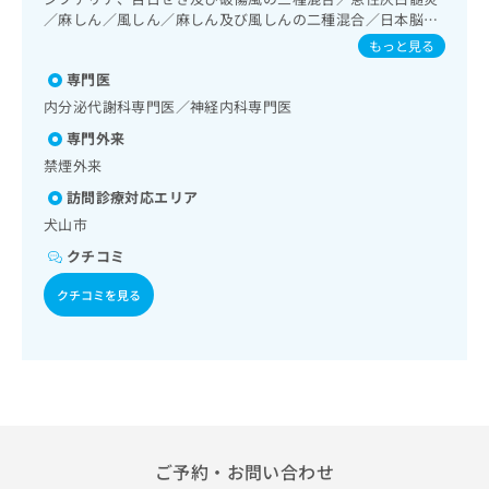
出
稿
クリ
資
吸器領域の一次診療／在宅酸素療法／消化器系領域の一次診
／麻しん／風しん／麻しん及び風しんの二種混合／日本脳炎
稿
ニッ
の
料
療／上部消化管内視鏡検査／肝･胆道・膵臓領域の一次診療
／破傷風／結核／Hib感染症／小児の肺炎球菌感染症／水痘
クナ
もっと見る
の
お
の
／循環器系領域の一次診療／ホルター型心電図検査／腎･泌
／インフルエンザ／成人の肺炎球菌感染症／おたふくかぜ／
ビサ
お
問
尿器系領域の一次診療／内分泌･代謝･栄養領域の一次診療／
ご
専門医
A型肝炎／B型肝炎／狂犬病／ロタウイルス感染症
イト
問
い
内分泌機能検査／インスリン療法／糖尿病患者教育（食事療
請
への
内分泌代謝科専門医／神経内科専門医
い
合
法、運動療法、自己血糖測定）／糖尿病による合併症に対す
お問
求
合
専門外来
合せ
る継続的な管理及び指導／血液・免疫系領域の一次診療／小
わ
は
フォ
わ
児領域の一次診療／小児循環器疾患／小児呼吸器疾患／小児
せ
こ
禁煙外来
ーム
せ
腎疾患／小児神経疾患／小児アレルギー疾患／小児自己免疫
は
ち
とな
訪問診療対応エリア
疾患／小児糖尿病／小児内分泌疾患／乳幼児の育児相談／夜
は
こ
ら
りま
尿症の治療／漢方薬の処方／外来における化学療法
こ
犬山市
ち
す。
ち
ら
クリ
クチコミ
無
ら
ニッ
料
クの
クチコミを見る
資
情
予
料
報
約・
の
症状
拡
のご
ご
充
相談
請
の
など
求
お
はで
は
申
きま
こ
せん
し
ご予約・お問い合わせ
ので
ち
込