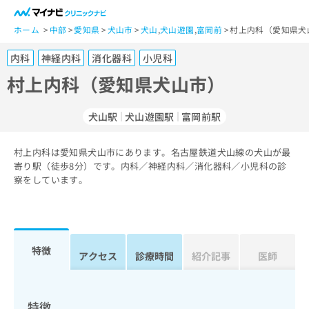
一
般
ホーム
中部
愛知県
犬山市
犬山
,
犬山遊園
,
富岡前
村上内科（愛知県犬
ユ
内科
神経内科
消化器科
小児科
ー
ザ
村上内科（愛知県犬山市）
ー
の
犬山駅
犬山遊園駅
富岡前駅
方
は
こ
村上内科は愛知県犬山市にあります。名古屋鉄道犬山線の犬山が最
寄り駅（徒歩8分）です。内科／神経内科／消化器科／小児科の診
ち
察をしています。
ら
医
マ
療
イ
関
ナ
特徴
アクセス
診療時間
紹介記事
医師
係
ビ
者
ク
の
リ
方
ニ
特徴