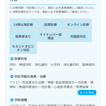
ッ
は
ク
診療時間・内容等について、事前に必ず医療機関にご確認ください。
こ
ナ
訪問診療対応エリアは、事前に必ず医療機関にご確認ください。
ち
ビ
ら
に
19時以降診療
訪問診療
オンライン診療
関
広
す
広
告
マイナンバー保
る
駐車場あり
外国語対応
告
険証
代
お
出
理
問
稿
セカンドオピニ
店
い
オン対応
の
合
の
お
診療科目
わ
方
問
せ
内科 神経内科 消化器科 小児科 消化器内科 脳神経内
い
は
は
科
合
こ
こ
わ
ち
対応可能な疾患・治療
ち
せ
ら
アトピー性皮膚炎の治療／神経･脳血管領域の一次診療／精
ら
は
神科・神経科領域の一次診療／心身医学療法／禁煙指導（ニ
こ
コチン依存症管理）／思春期のうつ病又は躁うつ病／睡眠障
こち
もっと見る
ち
広
害／摂食障害（拒食症･過食症）／アルコール依存症／神経
らは
広
ら
告
予防接種
マイ
症性障害（強迫性障害、不安障害、パニック障害等）／認知
告
出
ナビ
症／心的外傷後ストレス障害（PTSD）／純音聴力検査／呼
ジフテリア、百日せき及び破傷風の三種混合／急性灰白髄炎