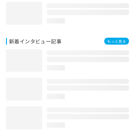
loading...
新着インタビュー記事
もっと見る
loading...
loading...
loading...