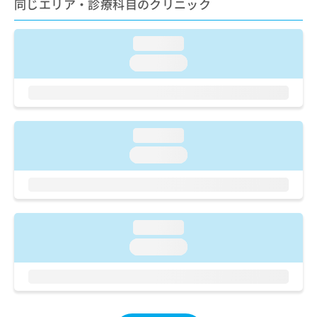
同じエリア・診療科目のクリニック
ご了
ら
み
承く
は
ださ
こ
無
い。
loading...
ち
料
loading...
ら
情
報
拡
掲
充
載
の
情
loading...
お
報
申
の
loading...
し
修
込
正
み
は
は
こ
こ
ち
loading...
ち
ら
loading...
ら
そ
の
他
の