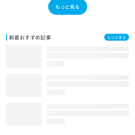
お
もっと見る
問
い
合
わ
せ
新着おすすめ記事
もっと見る
は
こ
ち
ら
loading...
loading...
loading...