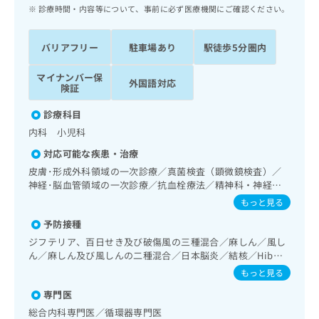
ッ
は
診療時間・内容等について、事前に必ず医療機関にご確認ください。
ク
こ
ナ
ち
バリアフリー
駐車場あり
駅徒歩5分圏内
ビ
ら
に
マイナンバー保
関
外国語対応
広
険証
す
広
告
る
告
診療科目
代
お
出
内科 小児科
理
問
稿
店
い
の
対応可能な疾患・治療
合
の
お
皮膚･形成外科領域の一次診療／真菌検査（顕微鏡検査）／
わ
方
問
神経･脳血管領域の一次診療／抗血栓療法／精神科・神経科
せ
い
は
領域の一次診療／睡眠障害／認知症／眼領域の一次診療／耳
もっと見る
は
合
こ
鼻咽喉領域の一次診療／呼吸器領域の一次診療／在宅酸素療
こ
わ
予防接種
法／消化器系領域の一次診療／人工肛門の管理／肝･胆道・
ち
ち
せ
膵臓領域の一次診療／循環器系領域の一次診療／腎･泌尿器
ジフテリア、百日せき及び破傷風の三種混合／麻しん／風し
ら
ら
は
系領域の一次診療／尿失禁の治療／内分泌･代謝･栄養領域の
ん／麻しん及び風しんの二種混合／日本脳炎／結核／Hib感
こ
一次診療／内分泌機能検査／インスリン療法／糖尿病患者教
染症／小児の肺炎球菌感染症／水痘／インフルエンザ／成人
もっと見る
こち
育（食事療法、運動療法、自己血糖測定）／血液・免疫系領
ち
広
の肺炎球菌感染症／おたふくかぜ／B型肝炎／ロタウイルス
らは
域の一次診療／筋・骨格系及び外傷領域の一次診療／小児領
広
ら
専門医
感染症
告
マイ
域の一次診療／漢方薬の処方
告
出
総合内科専門医／循環器専門医
ナビ