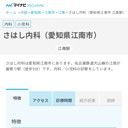
一
般
ホーム
中部
愛知県
江南市
江南
さはし内科（愛知県江南市 江南駅）
ユ
内科
小児科
ー
ザ
さはし内科（愛知県江南市）
ー
の
江南駅
方
は
こ
さはし内科は愛知県江南市にあります。名古屋鉄道犬山線の江南が
最寄り駅（徒歩5分）です。内科／小児科の診察をしています。
ち
ら
医
マ
療
イ
特徴
アクセス
診療時間
紹介記事
医師
関
ナ
係
ビ
者
ク
の
リ
特徴
方
ニ