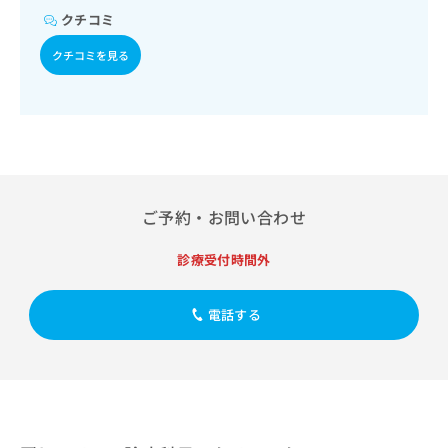
出
稿
クリ
資
クチコミ
稿
ニッ
の
料
クナ
の
お
の
クチコミを見る
ビサ
お
問
ご
イト
問
い
請
への
い
合
お問
求
合
合せ
わ
は
フォ
わ
せ
こ
ーム
せ
は
ち
とな
は
こ
ら
りま
こ
ち
す。
ご予約・お問い合わせ
ち
ら
クリ
無
ら
ニッ
料
診療受付時間外
クの
資
情
予
料
報
約・
の
症状
電話する
拡
のご
ご
充
相談
請
の
など
求
お
はで
は
申
きま
こ
せん
し
ので
ち
込