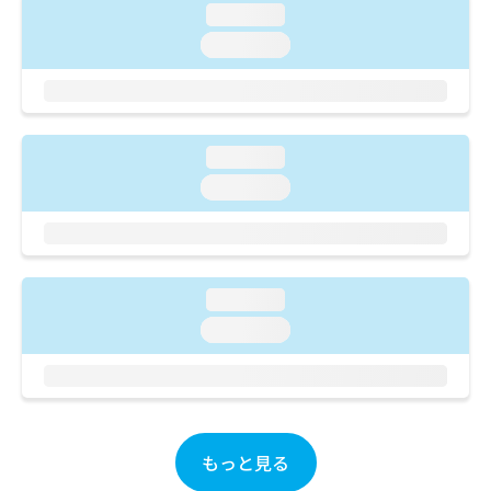
ご了
ら
み
loading...
承く
は
ださ
loading...
こ
無
い。
ち
料
ら
情
報
拡
掲
loading...
充
載
loading...
の
情
お
報
申
の
し
修
込
正
み
loading...
は
は
こ
loading...
こ
ち
ち
ら
ら
そ
の
もっと見る
他
の