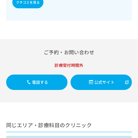
出
クチコミを見る
稿
クリ
資
稿
ニッ
の
料
クナ
の
お
の
ビサ
お
問
ご
イト
問
い
請
への
い
合
お問
求
合
合せ
わ
は
フォ
わ
せ
こ
ーム
せ
ご予約・お問い合わせ
は
ち
とな
は
こ
ら
りま
こ
ち
診療受付時間外
す。
ち
ら
クリ
無
ら
ニッ
料
クの
電話する
公式サイト
資
情
予
料
報
約・
の
症状
拡
のご
ご
充
相談
請
の
など
求
お
はで
は
申
きま
同じエリア・診療科目のクリニック
こ
せん
し
ので
ち
込