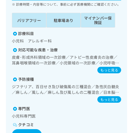
ッ
は
診療時間・内容等について、事前に必ず医療機関にご確認ください。
ク
こ
ナ
ち
マイナンバー保
バリアフリー
駐車場あり
ビ
険証
ら
に
関
診療科目
広
す
広
小児科 アレルギー科
告
る
告
代
対応可能な疾患・治療
お
出
理
問
皮膚･形成外科領域の一次診療／アトピー性皮膚炎の治療／
稿
店
い
耳鼻咽喉領域の一次診療／小児領域の一次診療／小児呼吸器
の
合
疾患／小児アレルギー疾患／乳幼児の育児相談／夜尿症の治
の
お
もっと見る
療／小児食物アレルギー負荷検査
わ
方
問
予防接種
せ
い
は
は
ジフテリア、百日せき及び破傷風の三種混合／急性灰白髄炎
合
こ
こ
／麻しん／風しん／麻しん及び風しんの二種混合／日本脳炎
わ
ち
／結核／Hib感染症／小児の肺炎球菌感染症／ヒトパピロー
ち
せ
もっと見る
ら
マウイルス感染症／水痘／インフルエンザ／成人の肺炎球菌
ら
は
専門医
感染症／おたふくかぜ／A型肝炎／B型肝炎／ロタウイルス感
こ
染症
こち
小児科専門医
ち
広
らは
広
ら
告
クチコミ
マイ
告
出
ナビ