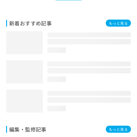
お
問
い
新着おすすめ記事
合
もっと見る
わ
せ
は
こ
loading...
ち
ら
loading...
loading...
編集・監修記事
もっと見る