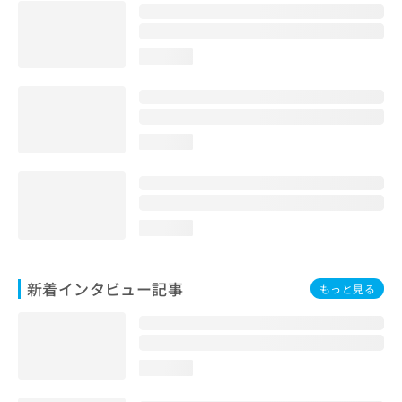
loading...
loading...
loading...
新着インタビュー記事
もっと見る
loading...