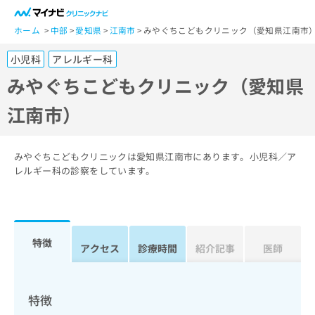
一
般
ホーム
中部
愛知県
江南市
みやぐちこどもクリニック（愛知県江南市
ユ
小児科
アレルギー科
ー
ザ
みやぐちこどもクリニック（愛知県
ー
江南市）
の
方
は
こ
みやぐちこどもクリニックは愛知県江南市にあります。小児科／ア
ち
レルギー科の診察をしています。
ら
医
マ
療
イ
特徴
関
アクセス
診療時間
紹介記事
医師
ナ
係
ビ
者
ク
の
リ
特徴
方
ニ