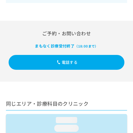
出
稿
クリ
資
稿
ニッ
の
料
クナ
の
お
の
ビサ
お
問
ご
イト
問
い
請
への
い
合
ご予約・お問い合わせ
お問
求
合
合せ
わ
は
フォ
わ
せ
こ
まもなく診療受付終了
（18:00まで）
ーム
せ
は
ち
とな
は
こ
ら
りま
こ
ち
電話する
す。
ち
ら
クリ
無
ら
ニッ
料
クの
資
情
予
料
報
約・
の
症状
拡
のご
ご
充
同じエリア・診療科目のクリニック
相談
請
の
など
求
お
はで
は
申
きま
loading...
こ
せん
し
loading...
ので
ち
込