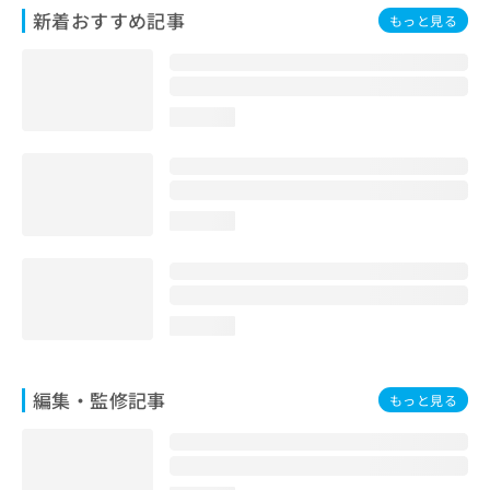
お
新着おすすめ記事
もっと見る
問
い
合
わ
loading...
せ
は
こ
ち
ら
loading...
loading...
編集・監修記事
もっと見る