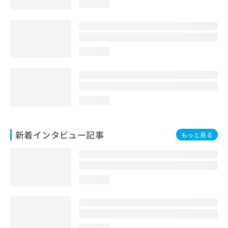
loading...
loading...
loading...
新着インタビュー記事
もっと見る
loading...