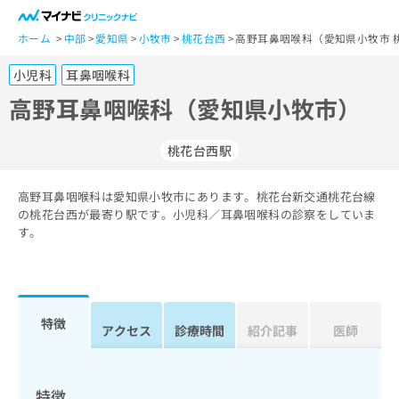
一
般
ホーム
中部
愛知県
小牧市
桃花台西
高野耳鼻咽喉科（愛知県小牧市 
ユ
小児科
耳鼻咽喉科
ー
ザ
高野耳鼻咽喉科（愛知県小牧市）
ー
の
桃花台西駅
方
は
こ
高野耳鼻咽喉科は愛知県小牧市にあります。桃花台新交通桃花台線
の桃花台西が最寄り駅です。小児科／耳鼻咽喉科の診察をしていま
ち
す。
ら
医
マ
療
イ
関
ナ
特徴
アクセス
診療時間
紹介記事
医師
係
ビ
者
ク
の
リ
方
ニ
特徴