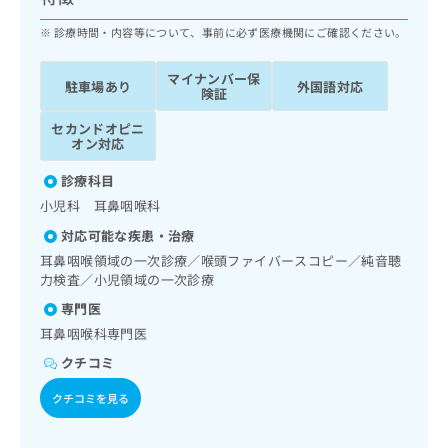
ッ
は
ク
診療時間・内容等について、事前に必ず医療機関にご確認ください。
こ
ナ
ち
ビ
ら
マイナンバー保
駐車場あり
外国語対応
に
険証
関
広
セカンドオピニ
す
広
告
オン対応
る
告
代
お
出
診療科目
理
問
稿
小児科 耳鼻咽喉科
店
い
の
合
の
お
対応可能な疾患・治療
わ
方
問
耳鼻咽喉領域の一次診療／喉頭ファイバースコピー／純音聴
せ
い
は
力検査／小児領域の一次診療
は
合
こ
専門医
こ
わ
ち
ち
せ
耳鼻咽喉科専門医
ら
ら
は
クチコミ
こ
こち
ち
広
クチコミを見る
らは
広
ら
告
マイ
告
出
ナビ