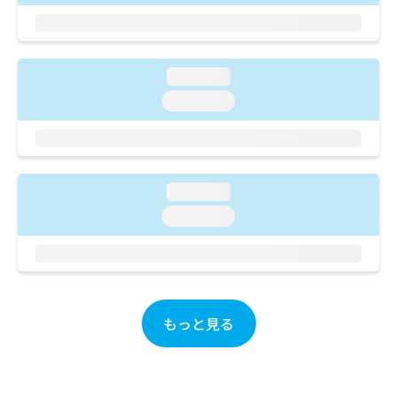
ご了
ら
み
承く
は
ださ
こ
無
い。
ち
料
loading...
ら
情
報
loading...
拡
掲
充
載
の
情
お
報
申
の
loading...
し
修
loading...
込
正
み
は
は
こ
こ
ち
ち
ら
ら
もっと見る
そ
の
他
の