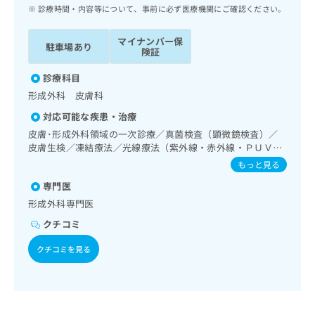
ッ
は
診療時間・内容等について、事前に必ず医療機関にご確認ください。
ク
こ
ナ
ち
マイナンバー保
駐車場あり
ビ
険証
ら
に
関
診療科目
広
す
広
形成外科 皮膚科
告
る
告
代
対応可能な疾患・治療
お
出
理
問
皮膚･形成外科領域の一次診療／真菌検査（顕微鏡検査）／
稿
店
皮膚生検／凍結療法／光線療法（紫外線・赤外線・ＰＵＶ
い
の
Ａ）／顔面外傷の治療／アトピー性皮膚炎の治療／病理診断
合
の
お
もっと見る
（専ら病理診断を担当する医師による診断）／漢方薬の処方
わ
方
問
専門医
せ
い
は
形成外科専門医
は
合
こ
こ
わ
クチコミ
ち
ち
せ
ら
ら
は
クチコミを見る
こ
こち
ち
広
らは
広
ら
告
マイ
告
出
ナビ