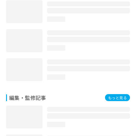
お
問
い
loading...
合
わ
せ
は
こ
loading...
ち
ら
loading...
編集・監修記事
もっと見る
loading...