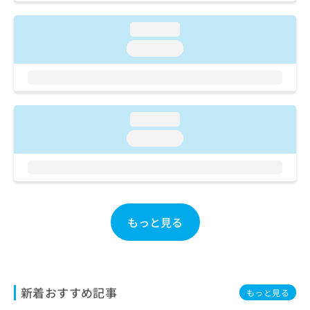
ご了
ら
み
承く
は
ださ
loading...
こ
無
い。
ち
loading...
料
ら
情
報
拡
掲
充
載
loading...
の
情
お
報
loading...
申
の
し
修
込
正
み
は
は
こ
こ
ち
もっと見る
ち
ら
ら
そ
の
新着おすすめ記事
他
もっと見る
の