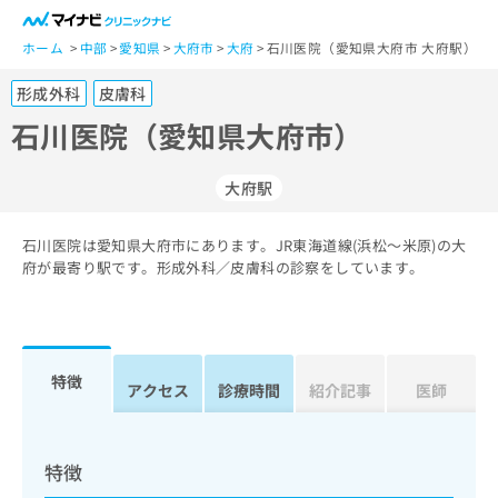
一
般
ホーム
中部
愛知県
大府市
大府
石川医院（愛知県大府市 大府駅）
ユ
形成外科
皮膚科
ー
ザ
石川医院（愛知県大府市）
ー
の
大府駅
方
は
こ
石川医院は愛知県大府市にあります。JR東海道線(浜松～米原)の大
府が最寄り駅です。形成外科／皮膚科の診察をしています。
ち
ら
医
マ
療
イ
特徴
アクセス
診療時間
紹介記事
医師
関
ナ
係
ビ
者
ク
の
リ
特徴
方
ニ