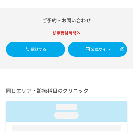
出
稿
クリ
資
稿
ニッ
の
料
クナ
の
お
の
ビサ
お
ご予約・お問い合わせ
問
ご
イト
問
い
請
への
い
合
お問
診療受付時間外
求
合
合せ
わ
は
フォ
わ
せ
こ
ーム
せ
電話する
公式サイト
は
ち
とな
は
こ
ら
りま
こ
ち
す。
ち
ら
クリ
無
ら
ニッ
料
クの
資
情
予
料
報
約・
同じエリア・診療科目のクリニック
の
症状
拡
のご
ご
充
相談
請
の
loading...
など
求
お
はで
loading...
は
申
きま
こ
せん
し
ので
ち
込