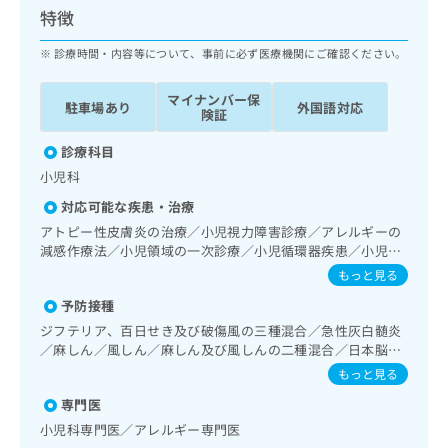
ッ
は
特徴
ク
こ
ナ
診療時間・内容等について、事前に必ず医療機関にご確認ください。
ち
ビ
ら
に
マイナンバー保
駐車場あり
外国語対応
関
険証
広
す
広
告
る
診療科目
告
代
お
出
小児科
理
問
稿
対応可能な疾患・治療
店
い
の
合
の
アトピー性皮膚炎の治療／小児視力障害診療／アレルギーの
お
わ
減感作療法／小児領域の一次診療／小児循環器疾患／小児呼
方
問
吸器疾患／小児腎疾患／小児アレルギー疾患／乳幼児の育児
せ
い
は
もっと見る
相談／夜尿症の治療／小児食物アレルギー負荷検査
は
合
こ
予防接種
こ
わ
ち
ち
ジフテリア、百日せき及び破傷風の三種混合／急性灰白髄炎
せ
ら
／麻しん／風しん／麻しん及び風しんの二種混合／日本脳炎
ら
は
／破傷風／結核／Hib感染症／小児の肺炎球菌感染症／ヒト
こ
もっと見る
パピローマウイルス感染症／水痘／インフルエンザ／成人の
こち
ち
広
専門医
らは
肺炎球菌感染症／おたふくかぜ／A型肝炎／B型肝炎／狂犬病
広
ら
告
マイ
／ロタウイルス感染症／髄膜炎菌感染症
小児科専門医／アレルギー専門医
告
出
ナビ