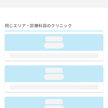
ご了
ら
み
承く
は
ださ
こ
無
い。
ち
料
ら
情
同じエリア・診療科目のクリニック
報
拡
掲
充
載
loading...
の
情
loading...
お
報
申
の
し
修
込
正
み
は
loading...
は
こ
こ
ち
loading...
ち
ら
ら
そ
の
loading...
他
の