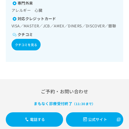
出
稿
クリ
専門外来
資
稿
ニッ
の
料
アレルギー 心臓
クナ
の
お
の
ビサ
対応クレジットカード
お
問
ご
イト
問
い
VISA／MASTER／JCB／AMEX／DINERS／DISCOVER／銀聯
請
への
い
合
お問
求
クチコミ
合
合せ
わ
は
フォ
わ
せ
こ
クチコミを見る
ーム
せ
は
ち
とな
は
こ
ら
りま
こ
ち
す。
ち
ら
クリ
無
ら
ニッ
料
クの
資
情
予
料
報
約・
の
症状
ご予約・お問い合わせ
拡
のご
ご
充
相談
請
の
まもなく診療受付終了
（11:30まで）
など
求
お
はで
は
申
きま
こ
電話する
公式サイト
せん
し
ので
ち
込