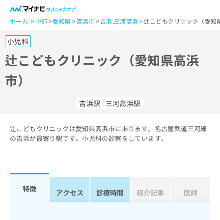
一
般
ホーム
中部
愛知県
高浜市
吉浜
,
三河高浜
辻こどもクリニック（愛知
ユ
小児科
ー
ザ
辻こどもクリニック（愛知県高浜
ー
市）
の
方
は
吉浜駅
三河高浜駅
こ
ち
辻こどもクリニックは愛知県高浜市にあります。名古屋鉄道三河線
ら
の吉浜が最寄り駅です。小児科の診察をしています。
医
マ
療
イ
関
ナ
係
ビ
特徴
アクセス
診療時間
紹介記事
医師
者
ク
の
リ
方
ニ