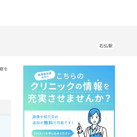
石仏駅
察を