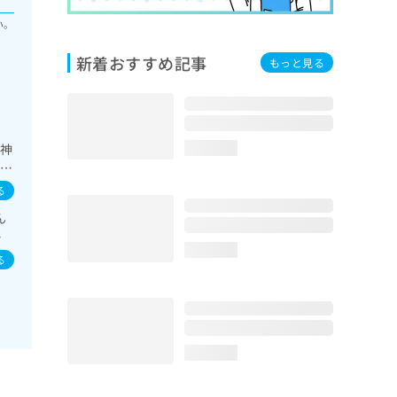
い。
新着おすすめ記事
もっと見る
／神
loading...
咽喉
診療
る
栄養
ん
一
ン
loading...
る
loading...