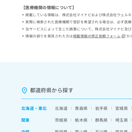
ち
み
【医療機関の情報について】
ら
は
掲載している情報は、株式会社マイナビおよび株式会社ウェルネ
こ
実際に検索された医療機関で受診を希望される場合は、必ず医療
ち
そ
ら
当サービスによって生じた損害について、株式会社マイナビ及び
の
情報の誤りを発見された方は
掲載情報の修正依頼フォーム
か
他
の
お
問
い
合
わ
せ
は
都道府県から探す
こ
ち
ら
北海道
・
東北
北海道
青森県
岩手県
宮城県
関東
茨城県
栃木県
群馬県
埼玉県
中部
新潟県
富山県
石川県
福井県