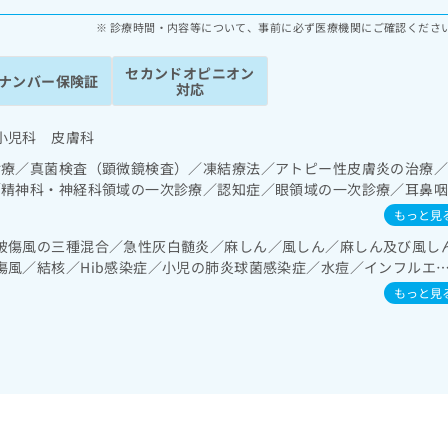
診療時間・内容等について、事前に必ず医療機関にご確認くださ
セカンドオピニオン
ナンバー保険証
対応
小児科 皮膚科
診療／真菌検査（顕微鏡検査）／凍結療法／アトピー性皮膚炎の治療
／精神科・神経科領域の一次診療／認知症／眼領域の一次診療／耳鼻
域の一次診療／消化器系領域の一次診療／肝･胆道・膵臓領域の一次
もっと見
／腎･泌尿器系領域の一次診療／乳腺領域の一次診療／内分泌･代謝･
破傷風の三種混合／急性灰白髄炎／麻しん／風しん／麻しん及び風し
者教育（食事療法、運動療法、自己血糖測定）／血液・免疫系領域の
傷風／結核／Hib感染症／小児の肺炎球菌感染症／水痘／インフルエ
傷領域の一次診療／小児領域の一次診療／漢方薬の処方
／おたふくかぜ／A型肝炎／B型肝炎／ロタウイルス感染症
もっと見