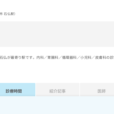
市 石仏駅）
）
石仏が最寄り駅です。内科／胃腸科／循環器科／小児科／皮膚科の診
診療時間
紹介記事
医師