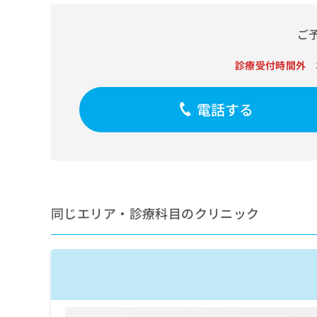
せ
こち
ち
らは
は
マイ
こ
ご
ら
ナビ
ち
クリ
ら
ニッ
診療受付時間外
クナ
広
ビサ
広
資
イト
告
電話する
告
への
料
出
出
お問
の
稿
合せ
稿
ご
の
フォ
の
請
お
ーム
お
求
問
とな
問
りま
は
い
い
す。
こ
合
合
クリ
同じエリア・診療科目のクリニック
ち
わ
ニッ
わ
ら
せ
クの
せ
は
予
は
約・
こ
こ
無
症状
ち
ち
のご
料
ら
相談
ら
情
など
報
はで