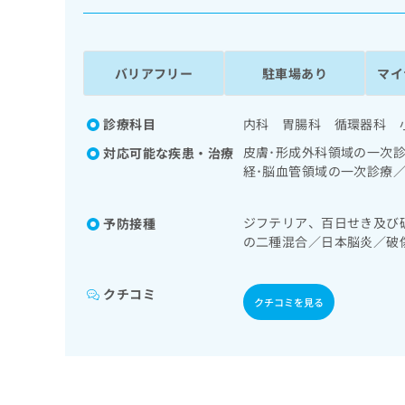
係
ク
者
リ
の
ニ
ッ
方
バリアフリー
駐車場あり
マイ
ク
は
ナ
こ
ビ
診療科目
内科 胃腸科 循環器科 
ち
に
皮膚･形成外科領域の一次
対応可能な疾患・治療
関
ら
経･脳血管領域の一次診療
す
領域の一次診療／呼吸器領
る
／循環器系領域の一次診療
お
広
ジフテリア、百日せき及び
予防接種
領域の一次診療／糖尿病患
広
問
の二種混合／日本脳炎／破
告
告
次診療／筋・骨格系及び外
い
ザ／成人の肺炎球菌感染症
出
代
合
稿
わ
理
クチコミ
の
せ
クチコミを見る
店
お
は
の
問
こ
い
方
ち
合
ら
は
わ
こ