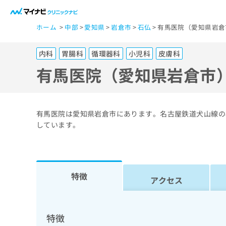
一
ホーム
中部
愛知県
岩倉市
石仏
有馬医院（愛知県岩倉
般
ユ
内科
胃腸科
循環器科
小児科
皮膚科
ー
ザ
有馬医院（愛知県岩倉市
ー
の
方
有馬医院は愛知県岩倉市にあります。名古屋鉄道犬山線の
は
しています。
こ
ち
ら
特徴
アクセス
医
マ
療
イ
ナ
関
特徴
ビ