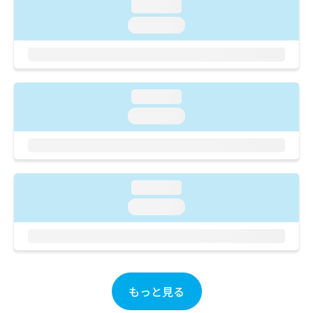
ご了
ら
loading...
み
承く
は
loading...
ださ
こ
無
い。
ち
料
ら
情
報
拡
掲
loading...
充
載
loading...
の
情
お
報
申
の
し
修
込
正
loading...
み
は
は
こ
loading...
こ
ち
ち
ら
ら
そ
の
もっと見る
他
の