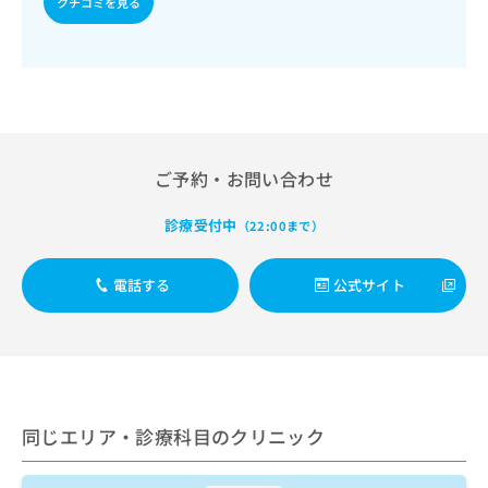
クチコミを見る
出
稿
クリ
資
稿
ニッ
の
料
クナ
の
お
の
ビサ
お
問
ご
イト
問
い
請
への
い
合
お問
求
合
合せ
わ
は
フォ
わ
せ
こ
ーム
ご予約・お問い合わせ
せ
は
ち
とな
は
こ
ら
りま
こ
診療受付中
ち
（22:00まで）
す。
ち
ら
クリ
無
ら
ニッ
料
電話する
公式サイト
クの
資
情
予
料
報
約・
の
症状
拡
のご
ご
充
相談
請
の
など
求
お
はで
は
同じエリア・診療科目のクリニック
申
きま
こ
せん
し
ので
ち
込