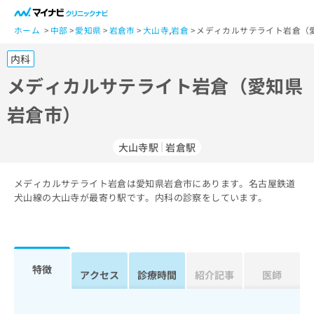
一
般
ホーム
中部
愛知県
岩倉市
大山寺
,
岩倉
メディカルサテライト岩倉（
ユ
内科
ー
ザ
メディカルサテライト岩倉（愛知県
ー
岩倉市）
の
方
は
大山寺駅
岩倉駅
こ
ち
メディカルサテライト岩倉は愛知県岩倉市にあります。名古屋鉄道
ら
犬山線の大山寺が最寄り駅です。内科の診察をしています。
医
マ
療
イ
関
ナ
係
ビ
特徴
アクセス
診療時間
紹介記事
医師
者
ク
の
リ
方
ニ