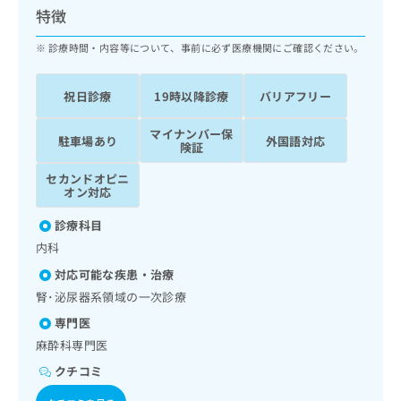
ッ
は
特徴
ク
こ
ナ
診療時間・内容等について、事前に必ず医療機関にご確認ください。
ち
ビ
ら
に
祝日診療
19時以降診療
バリアフリー
関
広
す
広
告
マイナンバー保
る
告
駐車場あり
外国語対応
険証
代
お
出
理
問
稿
セカンドオピニ
店
い
の
オン対応
合
の
お
わ
診療科目
方
問
せ
い
は
内科
は
合
こ
対応可能な疾患・治療
こ
わ
ち
ち
腎･泌尿器系領域の一次診療
せ
ら
ら
は
専門医
こ
麻酔科専門医
こち
ち
広
らは
広
ら
クチコミ
告
マイ
告
出
ナビ