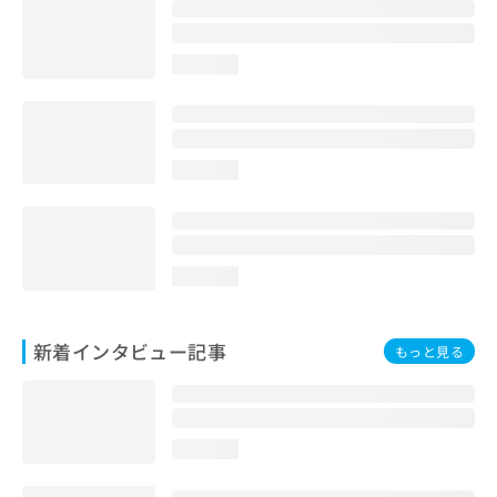
loading...
loading...
loading...
新着インタビュー記事
もっと見る
loading...