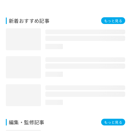
お
問
い
新着おすすめ記事
もっと見る
合
わ
せ
は
こ
loading...
ち
ら
loading...
loading...
編集・監修記事
もっと見る