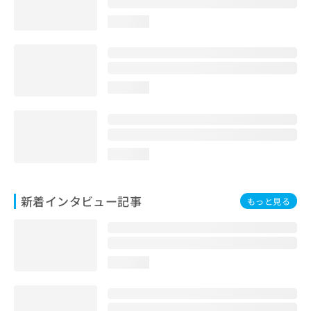
loading...
loading...
loading...
新着インタビュー記事
もっと見る
loading...