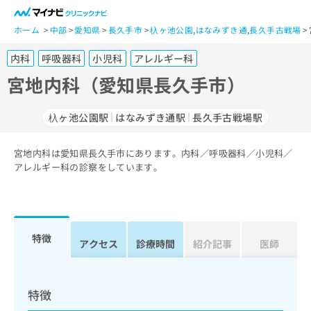
一
般
ホーム
中部
愛知県
長久手市
杁ヶ池公園
,
はなみずき通
,
長久手古戦場
ユ
内科
呼吸器科
小児科
アレルギー科
ー
ザ
宮地内科（愛知県長久手市）
ー
の
杁ヶ池公園駅
はなみずき通駅
長久手古戦場駅
方
は
こ
宮地内科は愛知県長久手市にあります。内科／呼吸器科／小児科／
アレルギー科の診察をしています。
ち
ら
医
マ
療
イ
特徴
アクセス
診療時間
紹介記事
医師
関
ナ
係
ビ
者
ク
の
リ
特徴
方
ニ