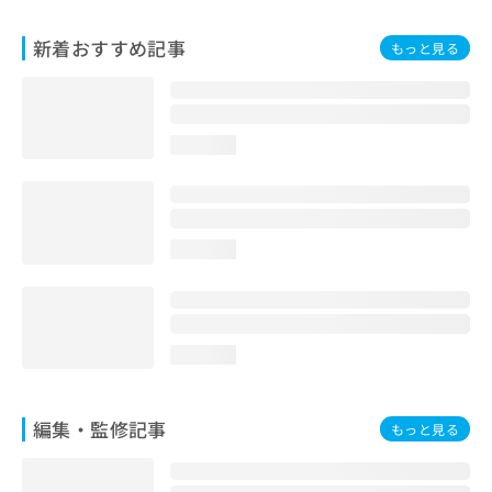
お
問
新着おすすめ記事
もっと見る
い
合
わ
せ
は
loading...
こ
ち
ら
loading...
loading...
編集・監修記事
もっと見る