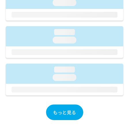
ご了
ら
loading...
み
承く
は
ださ
こ
無
い。
ち
料
ら
情
loading...
報
拡
掲
loading...
充
載
の
情
お
報
申
の
し
修
loading...
込
正
loading...
み
は
は
こ
こ
ち
ち
ら
ら
そ
もっと見る
の
他
の