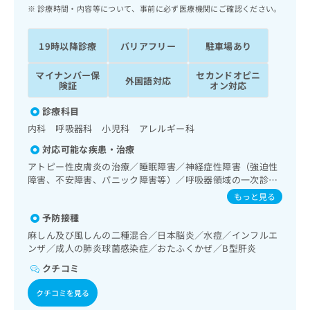
ッ
は
診療時間・内容等について、事前に必ず医療機関にご確認ください。
ク
こ
ナ
ち
19時以降診療
バリアフリー
駐車場あり
ビ
ら
に
マイナンバー保
セカンドオピニ
関
外国語対応
広
険証
オン対応
す
広
告
る
告
診療科目
代
お
出
内科 呼吸器科 小児科 アレルギー科
理
問
稿
店
い
の
対応可能な疾患・治療
合
の
お
アトピー性皮膚炎の治療／睡眠障害／神経症性障害（強迫性
わ
方
問
障害、不安障害、パニック障害等）／呼吸器領域の一次診療
せ
い
は
／在宅持続陽圧呼吸療法（睡眠時無呼吸症候群治療）／在宅
もっと見る
は
合
こ
酸素療法／消化器系領域の一次診療／循環器系領域の一次診
こ
わ
予防接種
療／ホルター型心電図検査／尿失禁の治療／更年期障害治療
ち
ち
せ
／内分泌機能検査／糖尿病患者教育（食事療法、運動療法、
麻しん及び風しんの二種混合／日本脳炎／水痘／インフルエ
ら
ら
は
自己血糖測定）／糖尿病による合併症に対する継続的な管理
ンザ／成人の肺炎球菌感染症／おたふくかぜ／B型肝炎
こ
及び指導／小児アレルギー疾患／画像診断管理（専ら画像診
クチコミ
こち
断を担当する医師による読影）／漢方薬の処方
ち
広
らは
広
ら
告
マイ
クチコミを見る
告
出
ナビ