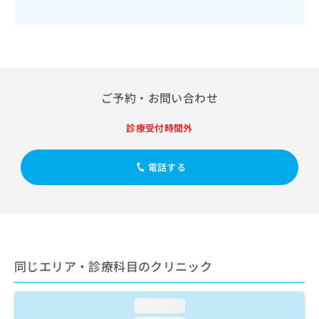
出
稿
クリ
資
稿
ニッ
の
料
クナ
の
お
の
ビサ
お
問
ご
イト
問
い
請
への
い
合
お問
求
合
合せ
わ
は
ご予約・お問い合わせ
フォ
わ
せ
こ
ーム
せ
は
ち
とな
診療受付時間外
は
こ
ら
りま
こ
ち
す。
ち
ら
クリ
電話する
無
ら
ニッ
料
クの
資
情
予
料
報
約・
の
症状
拡
のご
ご
充
相談
請
の
など
同じエリア・診療科目のクリニック
求
お
はで
は
申
きま
こ
せん
し
loading...
ので
ち
込