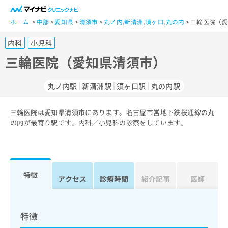
一
般
ホーム
中部
愛知県
清須市
丸ノ内
,
新清洲
,
須ヶ口
,
丸の内
三輪医院（愛
ユ
内科
小児科
ー
ザ
三輪医院（愛知県清須市）
ー
の
丸ノ内駅
新清洲駅
須ヶ口駅
丸の内駅
方
は
こ
三輪医院は愛知県清須市にあります。名古屋市営地下鉄桜通線の丸
の内が最寄り駅です。内科／小児科の診察をしています。
ち
ら
医
マ
療
イ
特徴
アクセス
診療時間
紹介記事
医師
関
ナ
係
ビ
者
ク
の
リ
特徴
方
ニ