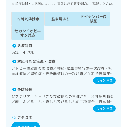
ッ
は
診療時間・内容等について、事前に必ず医療機関にご確認ください。
ク
こ
ナ
ち
マイナンバー保
19時以降診療
駐車場あり
ビ
険証
ら
に
セカンドオピニ
関
広
オン対応
す
広
告
る
告
診療科目
代
お
出
内科 小児科
理
問
稿
店
い
の
対応可能な疾患・治療
合
の
お
アトピー性皮膚炎の治療／神経･脳血管領域の一次診療／抗
わ
方
問
血栓療法／認知症／呼吸器領域の一次診療／在宅持続陽圧呼
せ
い
は
吸療法（睡眠時無呼吸症候群治療）／在宅酸素療法／消化器
もっと見る
は
合
こ
系領域の一次診療／上部消化管内視鏡検査／肝･胆道・膵臓
こ
わ
予防接種
領域の一次診療／循環器系領域の一次診療／ホルター型心電
ち
ち
せ
図検査／腎･泌尿器系領域の一次診療／尿失禁の治療／内分
ジフテリア、百日せき及び破傷風の三種混合／急性灰白髄炎
ら
ら
は
泌･代謝･栄養領域の一次診療／インスリン療法／糖尿病患者
／麻しん／風しん／麻しん及び風しんの二種混合／日本脳炎
こ
教育（食事療法、運動療法、自己血糖測定）／糖尿病による
／破傷風／結核／Hib感染症／小児の肺炎球菌感染症／ヒト
もっと見る
こち
合併症に対する継続的な管理及び指導／血液・免疫系領域の
ち
広
パピローマウイルス感染症／水痘／インフルエンザ／成人の
らは
一次診療／小児領域の一次診療
広
ら
クチコミ
肺炎球菌感染症／おたふくかぜ／B型肝炎／ロタウイルス感
告
マイ
告
染症
出
ナビ