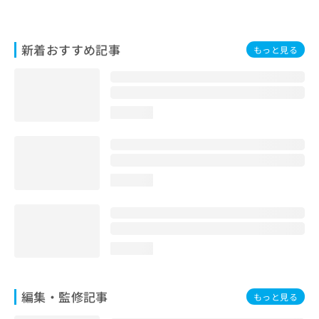
お
問
い
新着おすすめ記事
もっと見る
合
わ
せ
は
こ
loading...
ち
ら
loading...
loading...
編集・監修記事
もっと見る