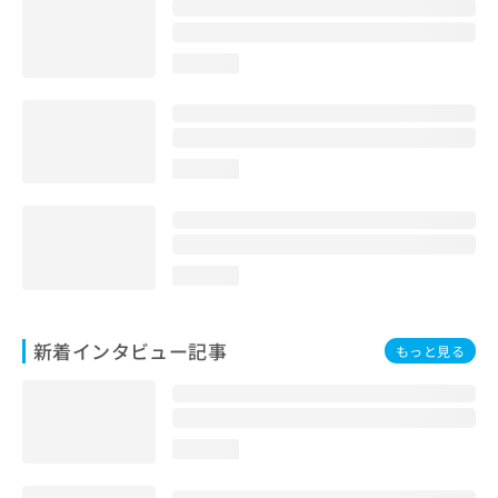
loading...
loading...
loading...
新着インタビュー記事
もっと見る
loading...