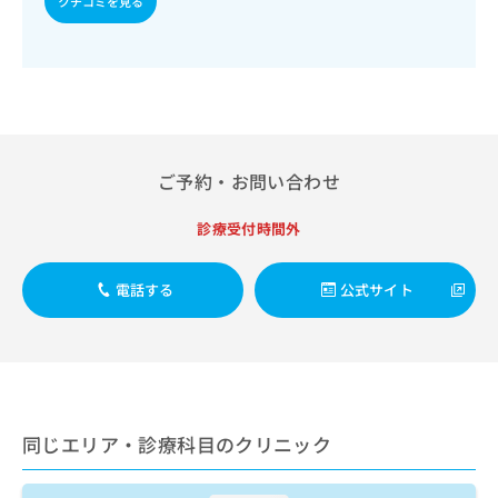
クチコミを見る
出
稿
クリ
資
稿
ニッ
の
料
クナ
の
お
の
ビサ
お
問
ご
イト
問
い
請
への
い
合
お問
求
合
合せ
わ
は
フォ
わ
せ
こ
ご予約・お問い合わせ
ーム
せ
は
ち
とな
は
こ
ら
りま
こ
診療受付時間外
ち
す。
ち
ら
クリ
無
ら
ニッ
料
電話する
公式サイト
クの
資
情
予
料
報
約・
の
症状
拡
のご
ご
充
相談
請
の
など
求
お
はで
は
同じエリア・診療科目のクリニック
申
きま
こ
せん
し
ので
ち
込