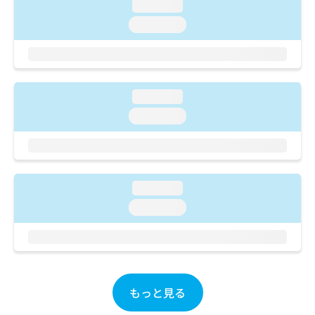
ご了
ら
loading...
み
承く
は
loading...
ださ
こ
無
い。
ち
料
ら
情
報
拡
掲
loading...
充
載
loading...
の
情
お
報
申
の
し
修
込
正
loading...
み
は
は
loading...
こ
こ
ち
ち
ら
ら
そ
の
もっと見る
他
の