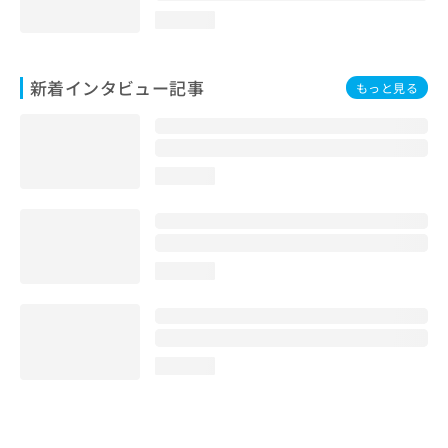
loading...
新着インタビュー記事
もっと見る
loading...
loading...
loading...