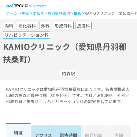
一
般
ホーム
中部
愛知県
丹羽郡扶桑町
柏森
KAMIOクリニック（愛知県丹
ユ
内科
消化器科
外科
形成外科
皮膚科
ー
ザ
リハビリテーション科
ー
KAMIOクリニック（愛知県丹羽郡
の
方
扶桑町）
は
こ
柏森駅
ち
ら
KAMIOクリニックは愛知県丹羽郡扶桑町にあります。名古屋鉄道犬
医
山線の柏森が最寄り駅（徒歩10分）です。内科／消化器科／外科／
マ
療
形成外科／皮膚科／リハビリテーション科の診察をしています。
イ
関
ナ
係
ビ
者
ク
の
リ
特徴
方
ニ
アクセス
診療時間
紹介記事
医師