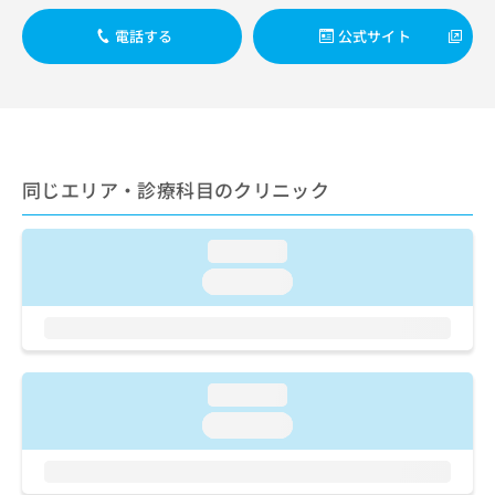
ご了
ら
み
承く
は
電話する
公式サイト
ださ
こ
無
い。
ち
料
ら
情
報
拡
掲
充
載
同じエリア・診療科目のクリニック
の
情
お
報
申
の
loading...
し
修
込
loading...
正
み
は
は
こ
こ
ち
ち
ら
ら
loading...
そ
loading...
の
他
の