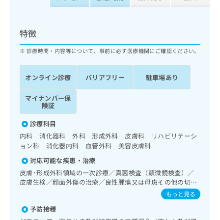
ッ
は
ク
こ
ナ
ち
特徴
ビ
ら
に
診療時間・内容等について、事前に必ず医療機関にご確認ください。
関
広
す
広
告
る
告
オンライン診療
バリアフリー
駐車場あり
代
お
出
理
問
稿
マイナンバー保
店
い
の
険証
合
の
お
わ
診療科目
方
問
せ
い
は
内科 消化器科 外科 形成外科 皮膚科 リハビリテーシ
は
合
ョン科 消化器内科 血管外科 美容皮膚科
こ
こ
わ
ち
対応可能な疾患・治療
ち
せ
ら
ら
皮膚･形成外科領域の一次診療／真菌検査（顕微鏡検査）／
は
皮膚生検／顔面外傷の治療／良性腫瘍又は母斑その他の切
こ
こち
除・縫合手術／アトピー性皮膚炎の治療／終夜睡眠ポリグラ
ち
もっと見る
広
らは
フィー／禁煙指導（ニコチン依存症管理）／睡眠障害／認知
広
ら
告
マイ
予防接種
症／呼吸器領域の一次診療／在宅酸素療法／消化器系領域の
告
出
ナビ
一次診療／上部消化管内視鏡検査／肝･胆道・膵臓領域の一