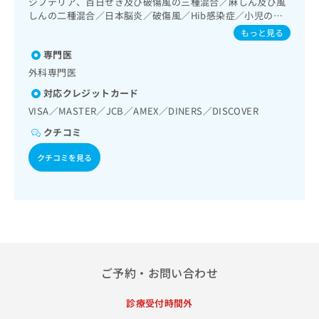
ジフテリア、百日せき及び破傷風の三種混合／麻しん及び風
出
稿
クリ
資
次診療／循環器系領域の一次診療／ホルター型心電図検査／
しんの二種混合／日本脳炎／破傷風／Hib感染症／小児の肺
稿
ニッ
の
料
腎･泌尿器系領域の一次診療／尿失禁の治療／内分泌･代謝･
炎球菌感染症／ヒトパピローマウイルス感染症／水痘／イン
クナ
の
もっと見る
お
の
栄養領域の一次診療／インスリン療法／糖尿病患者教育（食
ビサ
フルエンザ／成人の肺炎球菌感染症／おたふくかぜ／B型肝
お
問
ご
事療法、運動療法、自己血糖測定）／糖尿病による合併症に
イト
専門医
炎／ロタウイルス感染症
問
い
請
への
対する継続的な管理及び指導／筋・骨格系及び外傷領域の一
外科専門医
い
合
お問
求
次診療／義肢装具の作成及び評価／脳血管疾患等リハビリテ
合
合せ
わ
対応クレジットカード
は
ーション／運動器リハビリテーション／呼吸器リハビリテー
フォ
わ
せ
ション／小児領域の一次診療／麻酔科標榜医による麻酔（麻
こ
VISA／MASTER／JCB／AMEX／DINERS／DISCOVER
ーム
せ
は
酔管理）／ＭＲＩ撮影／漢方薬の処方
ち
とな
は
クチコミ
こ
ら
りま
こ
ち
す。
クチコミを見る
ち
ら
クリ
無
ら
ニッ
料
クの
資
情
予
料
報
約・
の
症状
拡
のご
ご
充
相談
請
の
など
求
お
ご予約・お問い合わせ
はで
は
申
きま
こ
せん
し
診療受付時間外
ので
ち
込