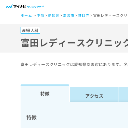
一
ホーム
中部
愛知県
あま市
甚目寺
富田レディースクリ
般
ユ
産婦人科
ー
ザ
富田レディースクリニッ
ー
の
方
富田レディースクリニックは愛知県あま市にあります。名
は
こ
ち
ら
特徴
アクセス
医
マ
療
イ
特徴
ナ
関
ビ