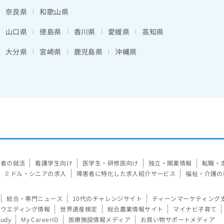
奈良県
和歌山県
山口県
徳島県
香川県
愛媛県
高知県
大分県
宮崎県
鹿児島県
沖縄県
験者の就活
看護学生向け
医学生・研修医向け
独立・開業情報
転職・
ミドル・シニアの求人
障害者に特化した求人紹介サービス
福祉・介護の
総合・専門ニュース
10代のチャレンジサイト
ティーンマーケティング
ウエディング情報
世界遺産検定
総合農業情報サイト
マイナビ子育て
tudy
My CareerID
医療施設情報メディア
お買い物サポートメディア