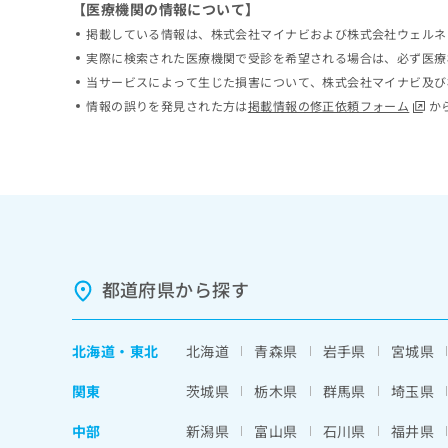
【医療機関の情報について】
ち
み
掲載している情報は、株式会社マイナビおよび株式会社ウェルネ
ら
は
こ
実際に検索された医療機関で受診を希望される場合は、必ず医療
ち
当サービスによって生じた損害について、株式会社マイナビ及び
そ
ら
情報の誤りを発見された方は
掲載情報の修正依頼フォーム
か
の
他
の
お
問
い
合
わ
せ
都道府県から探す
は
こ
ち
北海道
・
東北
北海道
青森県
岩手県
宮城県
ら
関東
茨城県
栃木県
群馬県
埼玉県
中部
新潟県
富山県
石川県
福井県