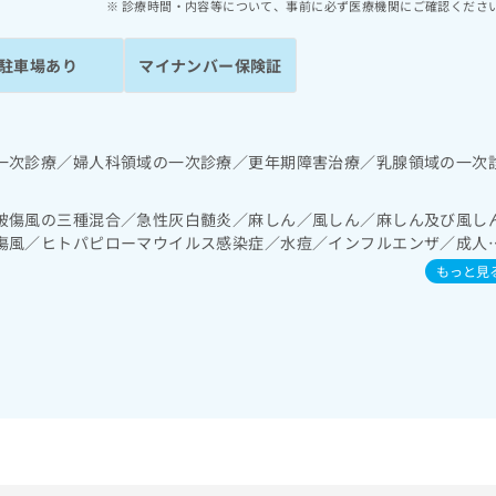
診療時間・内容等について、事前に必ず医療機関にご確認くださ
駐車場あり
マイナンバー保険証
一次診療／婦人科領域の一次診療／更年期障害治療／乳腺領域の一次
破傷風の三種混合／急性灰白髄炎／麻しん／風しん／麻しん及び風し
傷風／ヒトパピローマウイルス感染症／水痘／インフルエンザ／成人
かぜ／A型肝炎／B型肝炎
もっと見