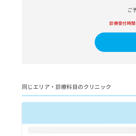
せ
こち
ち
らは
は
ご
マイ
こ
ら
ナビ
ち
クリ
診療受付時間
ら
ニッ
クナ
広
ビサ
広
資
イト
告
告
への
料
出
出
お問
の
稿
合せ
稿
ご
の
フォ
の
請
お
ーム
お
求
問
とな
問
りま
は
い
い
す。
こ
同じエリア・診療科目のクリニック
合
合
クリ
ち
わ
ニッ
わ
ら
せ
クの
せ
は
予
は
約・
こ
こ
無
症状
ち
ち
のご
料
ら
相談
ら
情
など
報
はで