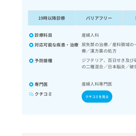
係
ク
者
リ
の
ニ
19時以降診療
バリアフリー
ッ
方
ク
は
ナ
診療科目
産婦人科
こ
ビ
尿失禁の治療／産科領域の
対応可能な疾患・治療
ち
に
療／漢方薬の処方
関
ら
す
ジフテリア、百日せき及び
予防接種
る
の二種混合／日本脳炎／破
お
肺炎球菌感染症／おたふく
広
広
問
告
告
い
産婦人科専門医
専門医
出
代
合
クチコミ
稿
わ
クチコミを見る
理
の
せ
店
お
は
の
問
こ
い
方
ち
合
ら
は
わ
こ