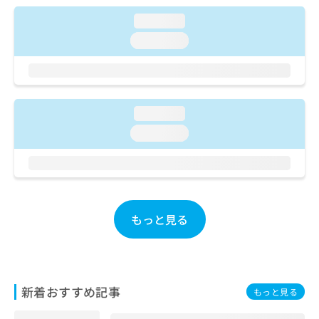
ご了
ら
み
承く
loading...
は
ださ
こ
無
い。
loading...
ち
料
ら
情
報
拡
掲
充
載
loading...
の
情
loading...
お
報
申
の
し
修
込
正
み
は
は
こ
もっと見る
こ
ち
ち
ら
ら
そ
の
新着おすすめ記事
もっと見る
他
の