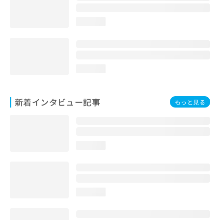
loading...
loading...
新着インタビュー記事
もっと見る
loading...
loading...