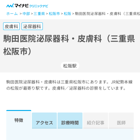
一
般
ホーム
中部
三重県
松阪市
松阪
駒田医院泌尿器科・皮膚科（三重県松
ユ
皮膚科
泌尿器科
ー
ザ
駒田医院泌尿器科・皮膚科（三重県
ー
松阪市）
の
方
は
松阪駅
こ
ち
駒田医院泌尿器科・皮膚科は三重県松阪市にあります。JR紀勢本線
ら
の松阪が最寄り駅です。皮膚科／泌尿器科の診察をしています。
医
マ
療
イ
関
ナ
係
ビ
特徴
アクセス
診療時間
紹介記事
医師
者
ク
の
リ
方
ニ