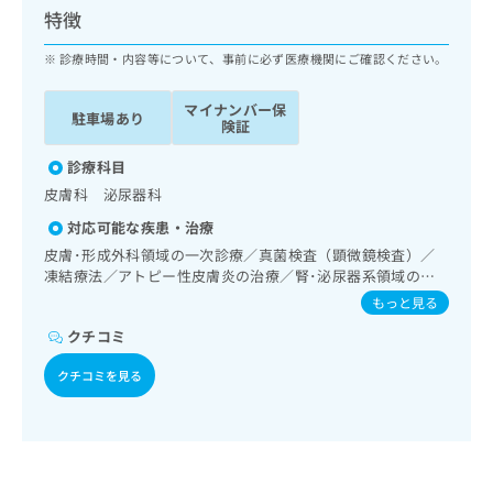
ッ
は
特徴
ク
こ
ナ
診療時間・内容等について、事前に必ず医療機関にご確認ください。
ち
ビ
ら
に
マイナンバー保
駐車場あり
関
険証
広
す
広
告
る
診療科目
告
代
お
出
皮膚科 泌尿器科
理
問
稿
対応可能な疾患・治療
店
い
の
合
の
皮膚･形成外科領域の一次診療／真菌検査（顕微鏡検査）／
お
わ
凍結療法／アトピー性皮膚炎の治療／腎･泌尿器系領域の一
方
問
次診療
せ
い
は
もっと見る
は
合
こ
クチコミ
こ
わ
ち
ち
せ
ら
クチコミを見る
ら
は
こ
こち
ち
広
らは
広
ら
告
マイ
告
出
ナビ