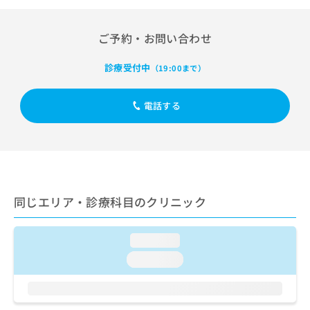
出
稿
クリ
資
稿
ニッ
の
料
クナ
の
お
の
ご予約・お問い合わせ
ビサ
お
問
ご
イト
問
い
請
への
診療受付中
（19:00まで）
い
合
お問
求
合
合せ
わ
は
フォ
わ
せ
こ
電話する
ーム
せ
は
ち
とな
は
こ
ら
りま
こ
ち
す。
ち
ら
クリ
無
ら
ニッ
料
クの
資
情
予
同じエリア・診療科目のクリニック
料
報
約・
の
症状
拡
のご
ご
充
loading...
相談
請
の
など
求
loading...
お
はで
は
申
きま
こ
せん
し
ので
ち
込