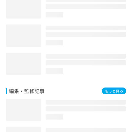
お
問
loading...
い
合
わ
せ
は
loading...
こ
ち
ら
loading...
編集・監修記事
もっと見る
loading...