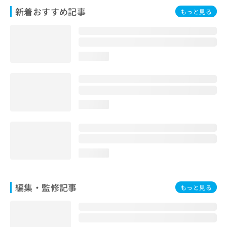
お
新着おすすめ記事
もっと見る
問
い
合
わ
loading...
せ
は
こ
ち
ら
loading...
loading...
編集・監修記事
もっと見る