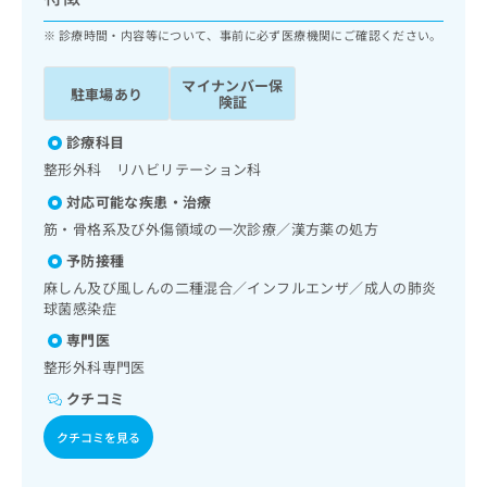
ッ
は
ク
診療時間・内容等について、事前に必ず医療機関にご確認ください。
こ
ナ
ち
ビ
ら
マイナンバー保
駐車場あり
に
険証
関
広
す
診療科目
広
告
る
告
整形外科 リハビリテーション科
代
お
出
対応可能な疾患・治療
理
問
稿
店
い
筋・骨格系及び外傷領域の一次診療／漢方薬の処方
の
合
の
お
予防接種
わ
方
問
麻しん及び風しんの二種混合／インフルエンザ／成人の肺炎
せ
い
は
球菌感染症
は
合
こ
こ
専門医
わ
ち
ち
せ
整形外科専門医
ら
ら
は
クチコミ
こ
こち
ち
広
クチコミを見る
らは
広
ら
告
マイ
告
出
ナビ