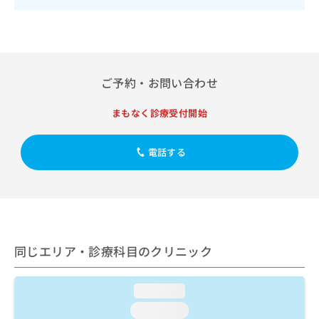
出
稿
クリ
資
稿
ニッ
の
料
クナ
の
お
の
ビサ
お
問
ご
イト
問
い
請
への
い
合
お問
求
ご予約・お問い合わせ
合
合せ
わ
は
フォ
わ
せ
こ
まもなく診療受付開始
ーム
せ
は
ち
とな
は
こ
ら
りま
こ
ち
す。
電話する
ち
ら
クリ
無
ら
ニッ
料
クの
資
情
予
料
報
約・
の
症状
拡
のご
ご
充
相談
同じエリア・診療科目のクリニック
請
の
など
求
お
はで
は
申
きま
loading...
こ
せん
し
ので
ち
loading...
込