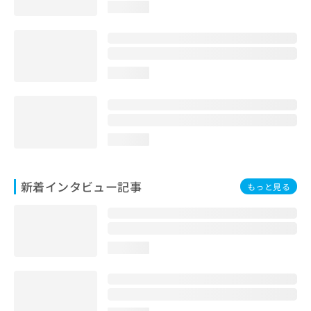
loading...
loading...
loading...
新着インタビュー記事
もっと見る
loading...