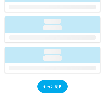
ご了
ら
み
承く
は
ださ
こ
無
い。
ち
料
ら
loading...
情
報
loading...
拡
掲
充
載
の
情
お
報
申
の
loading...
し
修
loading...
込
正
み
は
は
こ
こ
ち
ち
ら
ら
もっと見る
そ
の
他
の