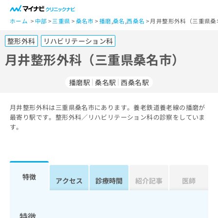
一
般
ホーム
中部
三重県
桑名市
播磨
,
桑名
,
西桑名
月井整形外科（三重県桑
ユ
整形外科
リハビリテーション科
ー
ザ
月井整形外科（三重県桑名市）
ー
の
播磨駅
桑名駅
西桑名駅
方
は
こ
月井整形外科は三重県桑名市にあります。養老鉄道養老線の播磨が
最寄り駅です。整形外科／リハビリテーション科の診察をしていま
ち
す。
ら
医
マ
療
イ
関
ナ
特徴
アクセス
診療時間
紹介記事
医師
係
ビ
者
ク
の
リ
方
ニ
特徴