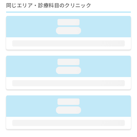
ご了
ら
み
同じエリア・診療科目のクリニック
承く
は
ださ
こ
無
い。
ち
loading...
料
ら
情
loading...
報
拡
掲
充
載
の
情
お
報
loading...
申
の
loading...
し
修
込
正
み
は
は
こ
こ
ち
loading...
ち
ら
ら
loading...
そ
の
他
の