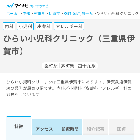
一
般
ホーム
中部
三重県
伊賀市
桑町
,
茅町
,
四十九
ひらい小児科クリニック
ユ
内科
小児科
皮膚科
アレルギー科
ー
ザ
ひらい小児科クリニック（三重県伊
ー
賀市）
の
方
は
桑町駅
茅町駅
四十九駅
こ
ち
ひらい小児科クリニックは三重県伊賀市にあります。伊賀鉄道伊賀
ら
線の桑町が最寄り駅です。内科／小児科／皮膚科／アレルギー科の
診察をしています。
医
マ
療
イ
関
ナ
係
ビ
者
ク
特徴
アクセス
診療時間
紹介記事
医師
の
リ
方
ニ