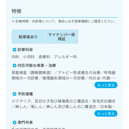
ッ
は
ク
こ
特徴
ナ
ち
ビ
診療時間・内容等について、事前に必ず医療機関にご確認ください。
ら
に
関
マイナンバー保
広
駐車場あり
す
広
険証
告
る
告
代
お
診療科目
出
理
問
稿
内科 小児科 皮膚科 アレルギー科
店
い
の
対応可能な疾患・治療
合
の
お
わ
真菌検査（顕微鏡検査）／アトピー性皮膚炎の治療／呼吸器
方
問
せ
領域の一次診療／循環器系領域の一次診療／内分泌･代謝･栄
い
は
養領域の一次診療／小児領域の一次診療／小児循環器疾患／
は
合
もっと見る
こ
小児呼吸器疾患／小児腎疾患／小児神経疾患／小児アレルギ
こ
わ
ち
予防接種
ー疾患／小児自己免疫疾患／小児内分泌疾患／小児血液疾患
ち
せ
ら
／乳幼児の育児相談／夜尿症の治療
ら
ジフテリア、百日せき及び破傷風の三種混合／急性灰白髄炎
は
／麻しん／風しん／麻しん及び風しんの二種混合／日本脳炎
こ
こち
／破傷風／結核／Hib感染症／小児の肺炎球菌感染症／ヒト
ち
もっと見る
広
らは
パピローマウイルス感染症／水痘／インフルエンザ／成人の
広
ら
告
マイ
専門外来
肺炎球菌感染症／おたふくかぜ／B型肝炎／ロタウイルス感
告
出
ナビ
染症／髄膜炎菌感染症