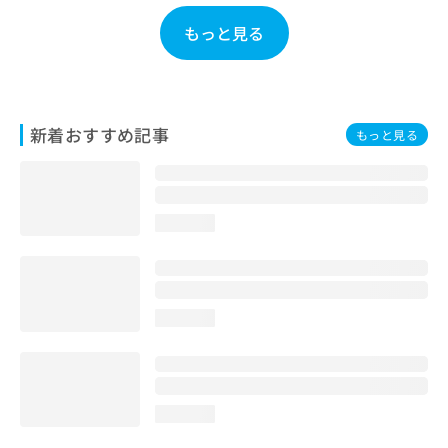
お
もっと見る
問
い
合
わ
せ
新着おすすめ記事
は
もっと見る
こ
ち
ら
loading...
loading...
loading...