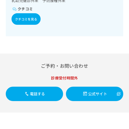
乳幼児健診外来 予防接種外来
出
稿
クリ
資
稿
ニッ
の
クチコミ
料
クナ
の
お
の
ビサ
お
クチコミを見る
問
ご
イト
問
い
請
への
い
合
お問
求
合
合せ
わ
は
フォ
わ
せ
こ
ーム
せ
は
ち
とな
は
こ
ら
りま
こ
ち
す。
ち
ご予約・お問い合わせ
ら
クリ
無
ら
ニッ
料
クの
診療受付時間外
資
情
予
料
報
約・
の
症状
拡
電話する
公式サイト
のご
ご
充
相談
請
の
など
求
お
はで
は
申
きま
こ
せん
し
ので
ち
込