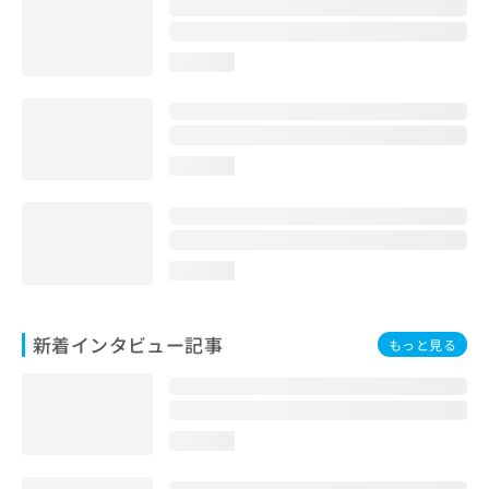
loading...
loading...
loading...
新着インタビュー記事
もっと見る
loading...