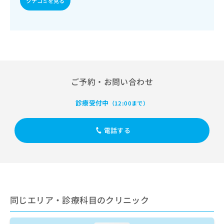
クチコミを見る
出
稿
クリ
資
稿
ニッ
の
料
クナ
の
お
の
ビサ
お
問
ご
イト
問
い
請
への
い
合
お問
求
合
合せ
わ
は
フォ
わ
せ
こ
ご予約・お問い合わせ
ーム
せ
は
ち
とな
は
こ
ら
りま
こ
診療受付中
（12:00まで）
ち
す。
ち
ら
クリ
無
ら
ニッ
料
電話する
クの
資
情
予
料
報
約・
の
症状
拡
のご
ご
充
相談
請
の
など
求
お
はで
は
同じエリア・診療科目のクリニック
申
きま
こ
せん
し
ので
ち
込