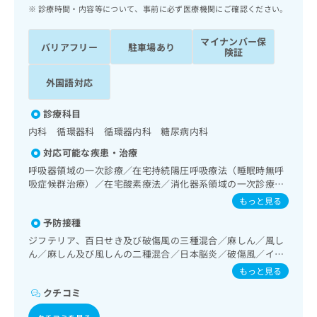
ッ
は
診療時間・内容等について、事前に必ず医療機関にご確認ください。
ク
こ
ナ
ち
マイナンバー保
バリアフリー
駐車場あり
ビ
険証
ら
に
関
外国語対応
広
す
広
告
る
告
診療科目
代
お
出
内科 循環器科 循環器内科 糖尿病内科
理
問
稿
店
い
の
対応可能な疾患・治療
合
の
お
呼吸器領域の一次診療／在宅持続陽圧呼吸療法（睡眠時無呼
わ
方
問
吸症候群治療）／在宅酸素療法／消化器系領域の一次診療／
せ
い
は
肝･胆道・膵臓領域の一次診療／循環器系領域の一次診療／
もっと見る
は
合
こ
ホルター型心電図検査／腎･泌尿器系領域の一次診療／内分
こ
わ
予防接種
泌･代謝･栄養領域の一次診療／インスリン療法／血液・免疫
ち
ち
せ
系領域の一次診療／筋・骨格系及び外傷領域の一次診療／医
ジフテリア、百日せき及び破傷風の三種混合／麻しん／風し
ら
ら
は
療用麻薬によるがん疼痛治療／漢方薬の処方／在宅における
ん／麻しん及び風しんの二種混合／日本脳炎／破傷風／イン
こ
看取り
フルエンザ／成人の肺炎球菌感染症／おたふくかぜ
もっと見る
こち
ち
広
らは
広
ら
クチコミ
告
マイ
告
出
ナビ