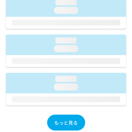
ご了
ら
loading...
み
承く
は
loading...
ださ
こ
無
い。
ち
料
ら
情
報
拡
掲
loading...
充
載
loading...
の
情
お
報
申
の
し
修
込
正
loading...
み
は
は
loading...
こ
こ
ち
ち
ら
ら
そ
の
もっと見る
他
の