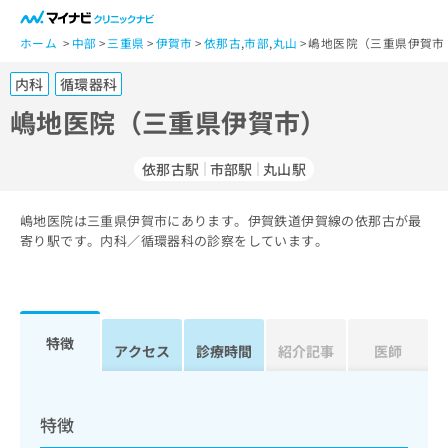
一
般
ホーム
中部
三重県
伊賀市
依那古
,
市部
,
丸山
嶋地医院（三重県伊賀市
ユ
内科
循環器科
ー
ザ
嶋地医院（三重県伊賀市）
ー
の
依那古駅
市部駅
丸山駅
方
は
こ
嶋地医院は三重県伊賀市にあります。伊賀鉄道伊賀線の依那古が最
寄り駅です。内科／循環器科の診察をしています。
ち
ら
医
マ
療
イ
特徴
アクセス
診療時間
紹介記事
医師
関
ナ
係
ビ
者
ク
の
リ
特徴
方
ニ