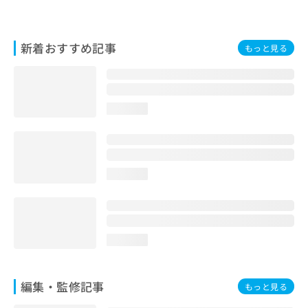
お
問
い
新着おすすめ記事
もっと見る
合
わ
せ
は
こ
loading...
ち
ら
loading...
loading...
編集・監修記事
もっと見る