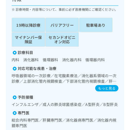
ッ
は
ク
診療時間・内容等について、事前に必ず医療機関にご確認ください。
こ
ナ
ち
ビ
ら
19時以降診療
バリアフリー
駐車場あり
に
関
広
マイナンバー保
セカンドオピニ
す
広
告
険証
オン対応
る
告
代
お
出
診療科目
理
問
稿
内科 消化器科 循環器科 消化器内科 循環器内科
店
い
の
合
の
お
対応可能な疾患・治療
わ
方
問
呼吸器領域の一次診療／在宅酸素療法／消化器系領域の一次
せ
い
は
診療／上部消化管内視鏡検査／下部消化管内視鏡検査／肝･
は
合
こ
胆道・膵臓領域の一次診療／循環器系領域の一次診療／ホル
もっと見る
こ
わ
ター型心電図検査／腎･泌尿器系領域の一次診療／内分泌･代
ち
ち
せ
予防接種
謝･栄養領域の一次診療／インスリン療法／糖尿病患者教育
ら
ら
は
（食事療法、運動療法、自己血糖測定）／画像診断管理（専
インフルエンザ／成人の肺炎球菌感染症／A型肝炎／B型肝炎
こ
ら画像診断を担当する医師による読影）
こち
専門医
ち
広
らは
広
ら
総合内科専門医／肝臓専門医／消化器病専門医／消化器内視
告
マイ
鏡専門医
告
出
ナビ