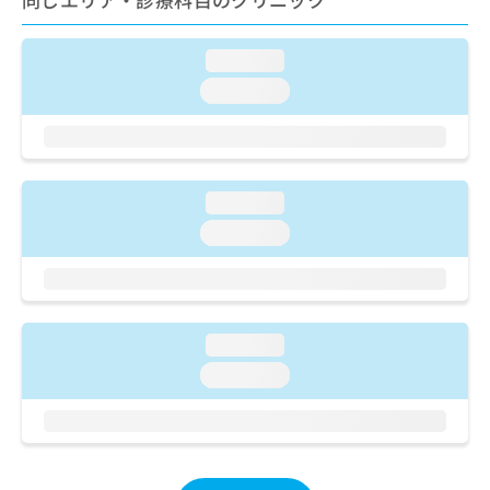
ご了
ら
み
承く
は
ださ
こ
無
い。
loading...
ち
料
loading...
ら
情
報
拡
掲
充
載
の
情
loading...
お
報
申
loading...
の
し
修
込
正
み
は
は
こ
こ
loading...
ち
ち
ら
loading...
ら
そ
の
他
の