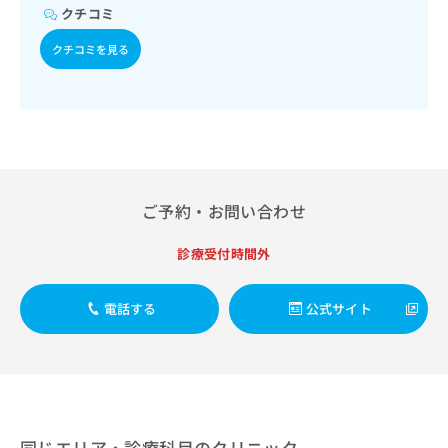
出
稿
クリ
資
クチコミ
稿
ニッ
の
料
クナ
の
お
クチコミを見る
の
ビサ
お
問
ご
イト
問
い
請
への
い
合
お問
求
合
合せ
わ
は
フォ
わ
せ
こ
ーム
せ
は
ち
とな
は
こ
ら
りま
こ
ち
ご予約・お問い合わせ
す。
ち
ら
クリ
無
ら
ニッ
診療受付時間外
料
クの
資
情
予
料
報
約・
電話する
公式サイト
の
症状
拡
のご
ご
充
相談
請
の
など
求
お
はで
は
申
きま
こ
せん
し
ので
ち
込
同じエリア・診療科目のクリニック