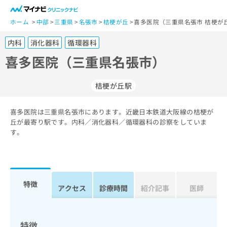
一
般
ホーム
中部
三重県
名張市
桔梗が丘
喜多医院（三重県名張市 桔梗が
ユ
内科
消化器科
循環器科
ー
ザ
喜多医院（三重県名張市）
ー
の
桔梗が丘駅
方
は
こ
喜多医院は三重県名張市にあります。近畿日本鉄道大阪線の桔梗が
丘が最寄り駅です。内科／消化器科／循環器科の診察をしていま
ち
す。
ら
医
マ
療
イ
関
ナ
特徴
アクセス
診療時間
紹介記事
医師
係
ビ
者
ク
の
リ
方
ニ
特徴