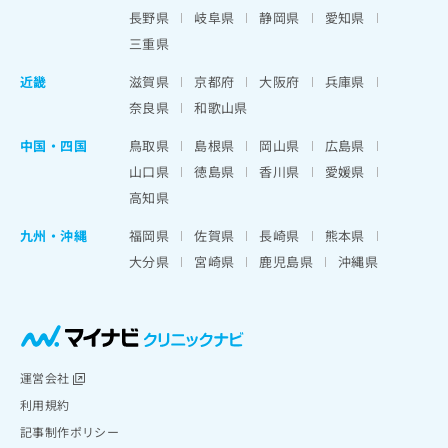
出
稿
クリ
資
長野県
岐阜県
静岡県
愛知県
稿
ニッ
の
料
クナ
三重県
の
お
の
ビサ
お
問
ご
イト
近畿
滋賀県
京都府
大阪府
兵庫県
問
い
請
への
い
奈良県
和歌山県
合
お問
求
合
合せ
わ
は
フォ
わ
中国・四国
鳥取県
島根県
岡山県
広島県
せ
こ
ーム
せ
は
ち
山口県
徳島県
香川県
愛媛県
とな
は
こ
ら
りま
高知県
こ
ち
す。
ち
ら
クリ
九州・沖縄
福岡県
佐賀県
長崎県
熊本県
無
ら
ニッ
料
大分県
宮崎県
鹿児島県
沖縄県
クの
資
情
予
料
報
約・
の
症状
拡
のご
ご
充
相談
請
の
など
求
お
運営会社
はで
は
申
きま
利用規約
こ
せん
し
記事制作ポリシー
ので
ち
込