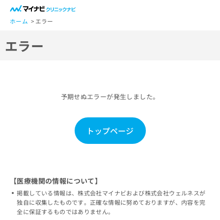
一
般
ホーム
エラー
ユ
エラー
ー
ザ
ー
の
方
予期せぬエラーが発生しました。
は
こ
ち
トップページ
ら
医
マ
療
イ
関
ナ
【医療機関の情報について】
係
ビ
掲載している情報は、株式会社マイナビおよび株式会社ウェルネスが
者
ク
独自に収集したものです。正確な情報に努めておりますが、内容を完
の
リ
全に保証するものではありません。
方
ニ