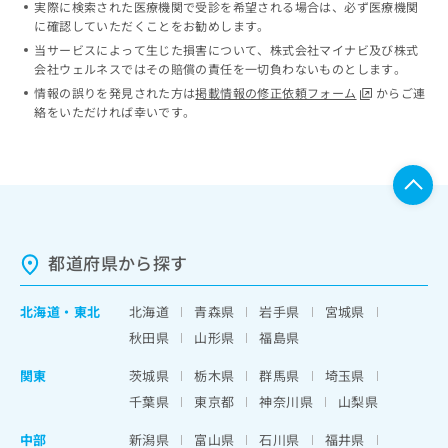
実際に検索された医療機関で受診を希望される場合は、必ず医療機関
ッ
は
に確認していただくことをお勧めします。
ク
こ
ナ
当サービスによって生じた損害について、株式会社マイナビ及び株式
ち
会社ウェルネスではその賠償の責任を一切負わないものとします。
ビ
ら
に
情報の誤りを発見された方は
掲載情報の修正依頼フォーム
からご連
関
絡をいただければ幸いです。
広
す
広
告
る
告
代
お
出
理
問
稿
店
い
の
合
の
お
わ
方
問
都道府県から探す
せ
い
は
は
合
こ
こ
北海道
・
東北
北海道
青森県
岩手県
宮城県
わ
ち
ち
せ
秋田県
山形県
福島県
ら
ら
は
こ
関東
茨城県
栃木県
群馬県
埼玉県
こち
ち
広
千葉県
東京都
神奈川県
山梨県
らは
広
ら
告
マイ
告
出
中部
ナビ
新潟県
富山県
石川県
福井県