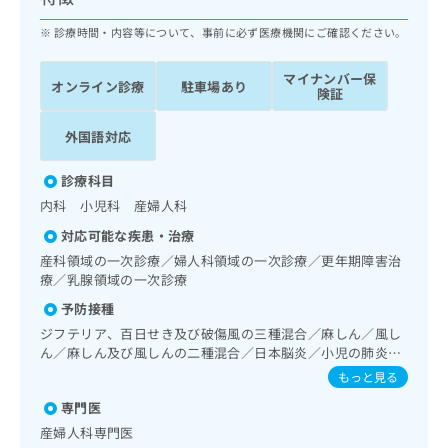
ッ
は
ク
診療時間・内容等について、事前に必ず医療機関にご確認ください。
こ
ナ
ち
ビ
ら
マイナンバー保
オンライン診療
駐車場あり
に
険証
関
広
す
広
外国語対応
告
る
告
代
お
出
診療科目
理
問
稿
内科 小児科 産婦人科
店
い
の
合
の
お
対応可能な疾患・治療
わ
方
問
産科領域の一次診療／婦人科領域の一次診療／更年期障害治
せ
い
は
療／乳腺領域の一次診療
は
合
こ
予防接種
こ
わ
ち
ち
せ
ジフテリア、百日せき及び破傷風の三種混合／麻しん／風し
ら
ら
ん／麻しん及び風しんの二種混合／日本脳炎／小児の肺炎球
は
菌感染症／ヒトパピローマウイルス感染症／水痘／インフル
こ
もっと見る
こち
エンザ／成人の肺炎球菌感染症／おたふくかぜ／B型肝炎
ち
広
らは
専門医
広
ら
告
マイ
産婦人科専門医
告
出
ナビ