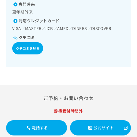
出
稿
クリ
資
専門外来
稿
ニッ
の
料
更年期外来
クナ
の
お
の
ビサ
お
対応クレジットカード
問
ご
イト
問
い
請
VISA／MASTER／JCB／AMEX／DINERS／DISCOVER
への
い
合
お問
求
クチコミ
合
合せ
わ
は
フォ
わ
せ
こ
クチコミを見る
ーム
せ
は
ち
とな
は
こ
ら
りま
こ
ち
す。
ち
ら
クリ
無
ら
ニッ
料
クの
資
情
予
料
報
約・
の
症状
拡
ご予約・お問い合わせ
のご
ご
充
相談
請
の
診療受付時間外
など
求
お
はで
は
申
きま
こ
せん
し
電話する
公式サイト
ので
ち
込