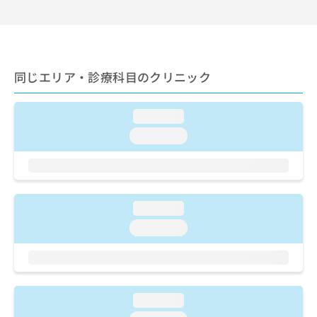
ご了
ら
み
承く
は
ださ
こ
無
い。
ち
料
ら
情
同じエリア・診療科目のクリニック
報
拡
掲
充
載
loading...
の
情
loading...
お
報
申
の
し
修
込
正
み
は
は
loading...
こ
こ
ち
loading...
ち
ら
ら
そ
の
他
loading...
の