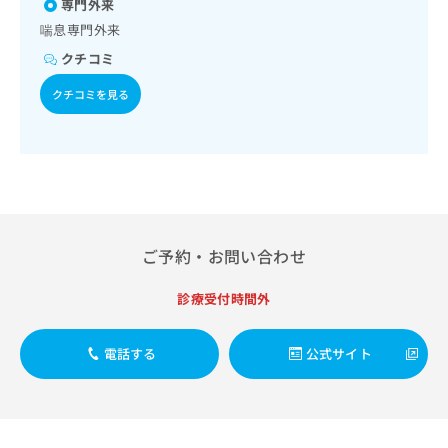
専門外来
出
稿
クリ
資
稿
ニッ
の
喘息専門外来
料
クナ
の
お
の
クチコミ
ビサ
お
問
ご
イト
問
い
請
への
クチコミを見る
い
合
お問
求
合
合せ
わ
は
フォ
わ
せ
こ
ーム
せ
は
ち
とな
は
こ
ら
りま
こ
ち
す。
ち
ら
クリ
無
ら
ニッ
ご予約・お問い合わせ
料
クの
資
情
予
料
報
約・
診療受付時間外
の
症状
拡
のご
ご
充
相談
電話する
公式サイト
請
の
など
求
お
はで
は
申
きま
こ
せん
し
ので
ち
込