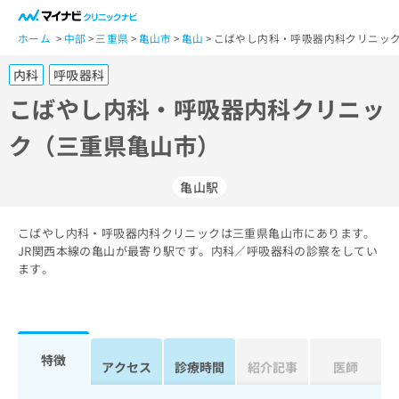
一
般
ホーム
中部
三重県
亀山市
亀山
こばやし内科・呼吸器内科クリニック
ユ
内科
呼吸器科
ー
ザ
こばやし内科・呼吸器内科クリニッ
ー
ク（三重県亀山市）
の
方
は
亀山駅
こ
ち
こばやし内科・呼吸器内科クリニックは三重県亀山市にあります。
ら
JR関西本線の亀山が最寄り駅です。内科／呼吸器科の診察をしてい
ます。
医
マ
療
イ
関
ナ
係
ビ
者
ク
特徴
アクセス
診療時間
紹介記事
医師
の
リ
方
ニ