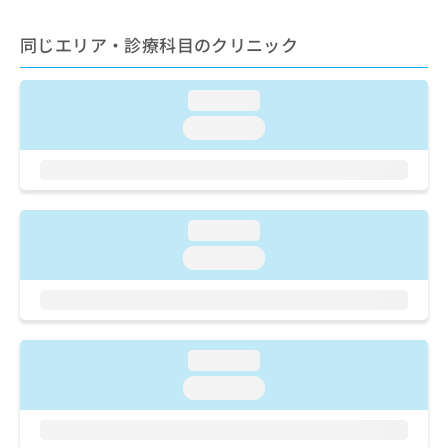
ご了
ら
み
承く
は
ださ
同じエリア・診療科目のクリニック
こ
無
い。
ち
料
ら
情
loading...
報
loading...
拡
掲
充
載
の
情
お
報
申
の
loading...
し
修
込
正
loading...
み
は
は
こ
こ
ち
ち
ら
ら
loading...
そ
loading...
の
他
の