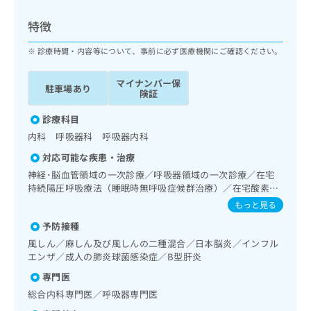
ッ
は
ク
こ
特徴
ナ
ち
ビ
診療時間・内容等について、事前に必ず医療機関にご確認ください。
ら
に
関
マイナンバー保
広
駐車場あり
す
広
険証
告
る
告
代
お
診療科目
出
理
問
稿
内科 呼吸器科 呼吸器内科
店
い
の
対応可能な疾患・治療
合
の
お
わ
神経･脳血管領域の一次診療／呼吸器領域の一次診療／在宅
方
問
せ
持続陽圧呼吸療法（睡眠時無呼吸症候群治療）／在宅酸素療
い
は
法／消化器系領域の一次診療／上部消化管内視鏡検査／肝･
は
合
もっと見る
こ
胆道・膵臓領域の一次診療／循環器系領域の一次診療／ホル
こ
わ
ち
予防接種
ター型心電図検査／内分泌･代謝･栄養領域の一次診療／イン
ち
せ
ら
スリン療法／糖尿病患者教育（食事療法、運動療法、自己血
ら
風しん／麻しん及び風しんの二種混合／日本脳炎／インフル
は
糖測定）／糖尿病による合併症に対する継続的な管理及び指
エンザ／成人の肺炎球菌感染症／B型肝炎
こ
導／血液・免疫系領域の一次診療／医療用麻薬によるがん疼
こち
ち
広
専門医
痛治療／画像診断管理（専ら画像診断を担当する医師による
らは
広
ら
告
マイ
読影）
総合内科専門医／呼吸器専門医
告
出
ナビ