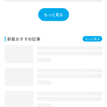
お
問
い
もっと見る
合
わ
せ
は
こ
新着おすすめ記事
もっと見る
ち
ら
loading...
loading...
loading...