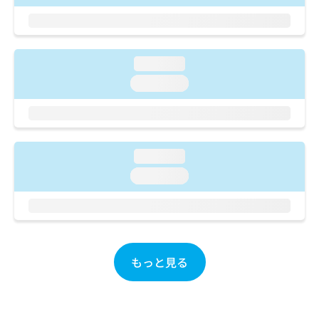
ご了
ら
み
承く
は
ださ
こ
無
い。
ち
料
loading...
ら
情
報
loading...
拡
掲
充
載
の
情
お
報
申
の
loading...
し
修
loading...
込
正
み
は
は
こ
こ
ち
ち
ら
ら
もっと見る
そ
の
他
の