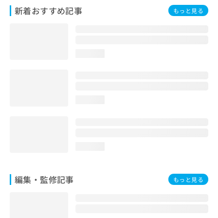
お
新着おすすめ記事
もっと見る
問
い
合
わ
loading...
せ
は
こ
ち
ら
loading...
loading...
編集・監修記事
もっと見る