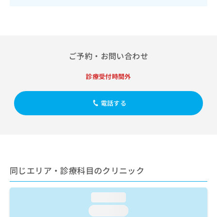
出
稿
クリ
資
稿
ニッ
の
料
クナ
の
お
の
ビサ
お
問
ご
イト
問
い
請
への
い
合
お問
求
ご予約・お問い合わせ
合
合せ
わ
は
フォ
わ
せ
こ
診療受付時間外
ーム
せ
は
ち
とな
は
こ
ら
りま
こ
ち
す。
電話する
ち
ら
クリ
無
ら
ニッ
料
クの
資
情
予
料
報
約・
の
症状
拡
のご
ご
充
同じエリア・診療科目のクリニック
相談
請
の
など
求
お
はで
は
申
きま
loading...
こ
せん
し
ので
ち
loading...
込