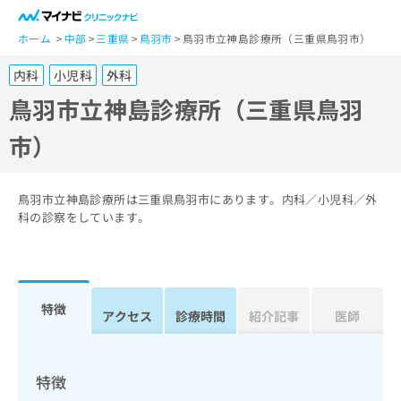
一
般
ホーム
中部
三重県
鳥羽市
鳥羽市立神島診療所（三重県鳥羽市）
ユ
内科
小児科
外科
ー
ザ
鳥羽市立神島診療所（三重県鳥羽
ー
市）
の
方
は
こ
鳥羽市立神島診療所は三重県鳥羽市にあります。内科／小児科／外
ち
科の診察をしています。
ら
医
マ
療
イ
特徴
関
アクセス
診療時間
紹介記事
医師
ナ
係
ビ
者
ク
の
リ
特徴
方
ニ