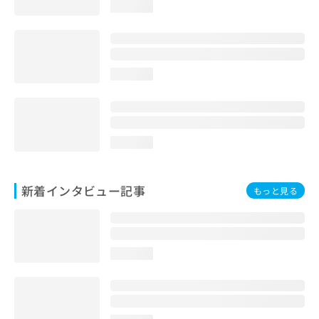
loading...
loading...
loading...
新着インタビュー記事
もっと見る
loading...