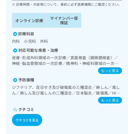
ッ
は
診療時間・内容等について、事前に必ず医療機関にご確認ください。
ク
こ
ナ
ち
マイナンバー保
オンライン診療
ビ
険証
ら
に
関
診療科目
広
す
広
内科 小児科 外科
告
る
告
代
対応可能な疾患・治療
お
出
理
問
皮膚･形成外科領域の一次診療／真菌検査（顕微鏡検査）／
稿
店
い
神経･脳血管領域の一次診療／精神科・神経科領域の一次診
の
合
療／眼領域の一次診療／耳鼻咽喉領域の一次診療／喉頭ファ
の
お
もっと見る
イバースコピー／呼吸器領域の一次診療／消化器系領域の一
わ
方
問
予防接種
次診療／上部消化管内視鏡検査／肝･胆道・膵臓領域の一次
せ
い
は
診療／循環器系領域の一次診療／ホルター型心電図検査／
は
ジフテリア、百日せき及び破傷風の三種混合／麻しん／風し
合
こ
腎･泌尿器系領域の一次診療／産科領域の一次診療／婦人科
こ
ん／麻しん及び風しんの二種混合／日本脳炎／破傷風／Hib
わ
ち
領域の一次診療／乳腺領域の一次診療／内分泌･代謝･栄養領
感染症／小児の肺炎球菌感染症／ヒトパピローマウイルス感
ち
せ
もっと見る
ら
域の一次診療／インスリン療法／糖尿病患者教育（食事療
染症／水痘／インフルエンザ／成人の肺炎球菌感染症／おた
ら
は
法、運動療法、自己血糖測定）／血液・免疫系領域の一次診
クチコミ
ふくかぜ／A型肝炎／B型肝炎／ロタウイルス感染症
こ
療／筋・骨格系及び外傷領域の一次診療／小児領域の一次診
こち
ち
広
療
クチコミを見る
らは
広
ら
告
マイ
告
出
ナビ