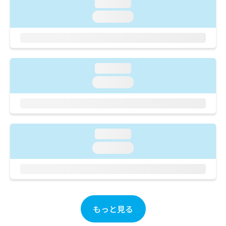
ご了
loading...
ら
み
承く
は
loading...
ださ
こ
無
い。
ち
料
ら
情
報
拡
loading...
掲
充
載
loading...
の
情
お
報
申
の
し
修
込
正
loading...
み
は
は
loading...
こ
こ
ち
ち
ら
ら
そ
の
もっと見る
他
の