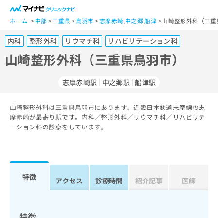
一
般
ホーム
中部
三重県
鳥羽市
志摩赤崎
,
中之郷
,
船津
山崎整形外科（三重
ユ
内科
整形外科
リウマチ科
リハビリテーション科
ー
ザ
山崎整形外科（三重県鳥羽市）
ー
の
志摩赤崎駅
中之郷駅
船津駅
方
は
こ
山崎整形外科は三重県鳥羽市にあります。近畿日本鉄道志摩線の志
摩赤崎が最寄り駅です。内科／整形外科／リウマチ科／リハビリテ
ち
ーション科の診察をしています。
ら
医
マ
療
イ
関
ナ
特徴
アクセス
診療時間
紹介記事
医師
係
ビ
者
ク
の
リ
方
ニ
特徴