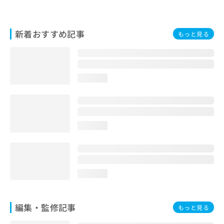
お
問
い
新着おすすめ記事
もっと見る
合
わ
せ
は
こ
loading...
ち
ら
loading...
loading...
編集・監修記事
もっと見る