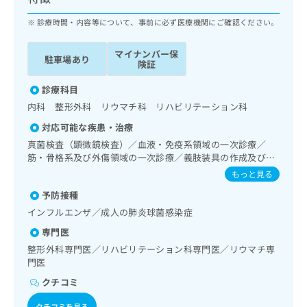
ッ
は
ク
診療時間・内容等について、事前に必ず医療機関にご確認ください。
こ
ナ
ち
ビ
ら
マイナンバー保
駐車場あり
に
険証
関
広
す
診療科目
広
告
る
告
内科 整形外科 リウマチ科 リハビリテーション科
代
お
出
対応可能な疾患・治療
理
問
稿
店
い
真菌検査（顕微鏡検査）／血液・免疫系領域の一次診療／
の
筋・骨格系及び外傷領域の一次診療／義肢装具の作成及び評
合
の
お
価／神経ブロック／漢方薬の処方
わ
方
問
もっと見る
せ
い
は
予防接種
は
合
こ
インフルエンザ／成人の肺炎球菌感染症
こ
わ
ち
ち
せ
専門医
ら
ら
は
整形外科専門医／リハビリテーション科専門医／リウマチ専
こ
門医
こち
ち
広
らは
クチコミ
広
ら
告
マイ
告
出
ナビ
クチコミを見る