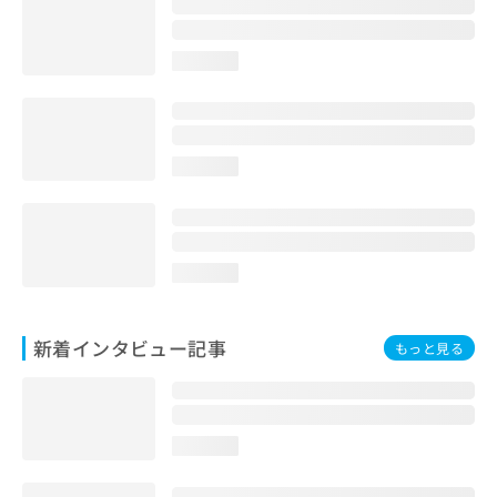
loading...
loading...
loading...
新着インタビュー記事
もっと見る
loading...