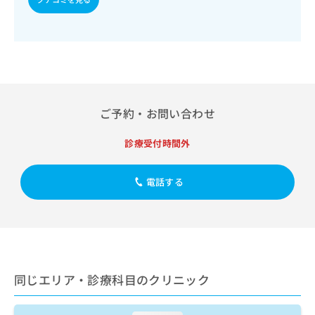
出
稿
クリ
資
稿
ニッ
の
料
クナ
の
お
の
ビサ
お
問
ご
イト
問
い
請
への
い
合
お問
求
合
合せ
わ
は
フォ
わ
せ
こ
ご予約・お問い合わせ
ーム
せ
は
ち
とな
は
こ
ら
りま
診療受付時間外
こ
ち
す。
ち
ら
クリ
無
ら
ニッ
料
電話する
クの
資
情
予
料
報
約・
の
症状
拡
のご
ご
充
相談
請
の
など
求
お
はで
同じエリア・診療科目のクリニック
は
申
きま
こ
せん
し
ので
ち
込