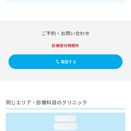
出
稿
クリ
資
稿
ニッ
の
料
クナ
の
お
の
ビサ
お
問
ご
イト
問
い
請
への
い
合
お問
ご予約・お問い合わせ
求
合
合せ
わ
は
フォ
わ
せ
こ
診療受付時間外
ーム
せ
は
ち
とな
は
こ
ら
りま
こ
ち
電話する
す。
ち
ら
クリ
無
ら
ニッ
料
クの
資
情
予
料
報
約・
の
症状
拡
のご
ご
充
同じエリア・診療科目のクリニック
相談
請
の
など
求
お
はで
は
申
きま
loading...
こ
せん
し
loading...
ので
ち
込