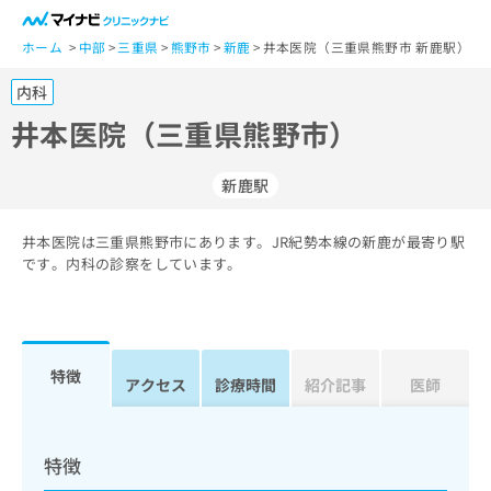
一
般
ホーム
中部
三重県
熊野市
新鹿
井本医院（三重県熊野市 新鹿駅）
ユ
内科
ー
ザ
井本医院（三重県熊野市）
ー
の
新鹿駅
方
は
こ
井本医院は三重県熊野市にあります。JR紀勢本線の新鹿が最寄り駅
です。内科の診察をしています。
ち
ら
医
マ
療
イ
特徴
アクセス
診療時間
紹介記事
医師
関
ナ
係
ビ
者
ク
の
リ
特徴
方
ニ