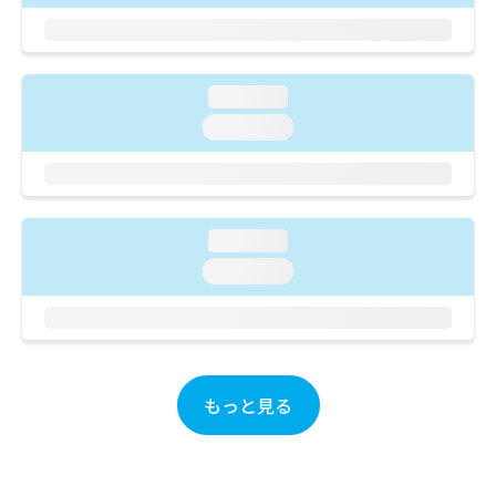
ご了
ら
み
承く
は
ださ
こ
無
い。
ち
料
loading...
ら
情
報
loading...
拡
掲
充
載
の
情
お
報
申
の
loading...
し
修
loading...
込
正
み
は
は
こ
こ
ち
ち
ら
ら
もっと見る
そ
の
他
の