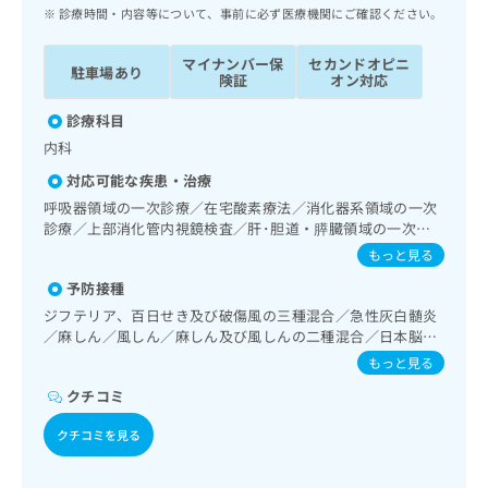
ッ
は
診療時間・内容等について、事前に必ず医療機関にご確認ください。
ク
こ
ナ
ち
マイナンバー保
セカンドオピニ
駐車場あり
ビ
険証
オン対応
ら
に
関
診療科目
広
す
広
内科
告
る
告
代
対応可能な疾患・治療
お
出
理
問
呼吸器領域の一次診療／在宅酸素療法／消化器系領域の一次
稿
店
診療／上部消化管内視鏡検査／肝･胆道・膵臓領域の一次診
い
の
療／循環器系領域の一次診療／ホルター型心電図検査／腎･
合
の
お
もっと見る
泌尿器系領域の一次診療／内分泌･代謝･栄養領域の一次診療
わ
方
問
予防接種
／インスリン療法／血液・免疫系領域の一次診療
せ
い
は
ジフテリア、百日せき及び破傷風の三種混合／急性灰白髄炎
は
合
こ
／麻しん／風しん／麻しん及び風しんの二種混合／日本脳炎
こ
わ
ち
／結核／Hib感染症／小児の肺炎球菌感染症／ヒトパピロー
ち
せ
もっと見る
ら
マウイルス感染症／水痘／インフルエンザ／成人の肺炎球菌
ら
は
クチコミ
感染症／おたふくかぜ
こ
こち
ち
広
クチコミを見る
らは
広
ら
告
マイ
告
出
ナビ