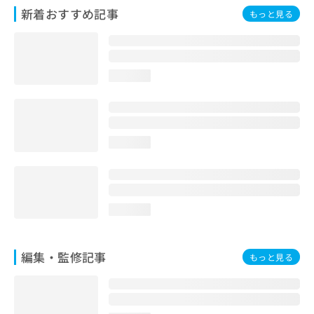
お
新着おすすめ記事
もっと見る
問
い
合
わ
loading...
せ
は
こ
ち
ら
loading...
loading...
編集・監修記事
もっと見る