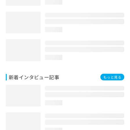
loading...
loading...
loading...
新着インタビュー記事
もっと見る
loading...