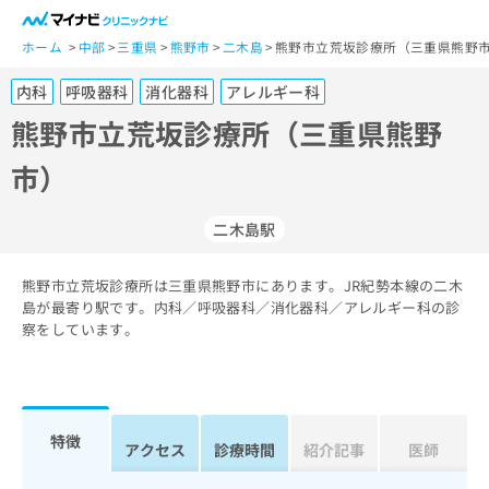
一
般
ホーム
中部
三重県
熊野市
二木島
熊野市立荒坂診療所（三重県熊野市
ユ
内科
呼吸器科
消化器科
アレルギー科
ー
ザ
熊野市立荒坂診療所（三重県熊野
ー
市）
の
方
は
二木島駅
こ
ち
熊野市立荒坂診療所は三重県熊野市にあります。JR紀勢本線の二木
ら
島が最寄り駅です。内科／呼吸器科／消化器科／アレルギー科の診
察をしています。
医
マ
療
イ
関
ナ
係
ビ
者
ク
特徴
アクセス
診療時間
紹介記事
医師
の
リ
方
ニ