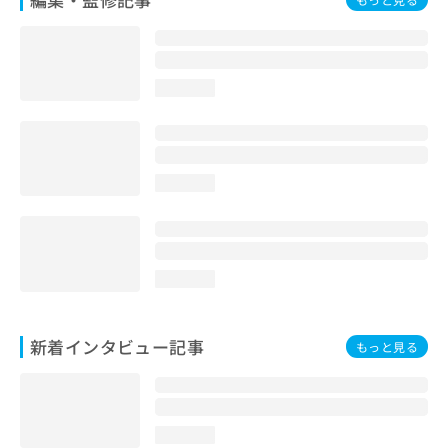
loading...
loading...
loading...
新着インタビュー記事
もっと見る
loading...