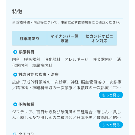
ッ
は
ク
こ
特徴
ナ
ち
ビ
診療時間・内容等について、事前に必ず医療機関にご確認ください。
ら
に
関
マイナンバー保
セカンドオピニ
広
駐車場あり
す
広
険証
オン対応
告
る
告
代
お
診療科目
出
理
問
稿
内科 呼吸器科 消化器科 アレルギー科 呼吸器内科 消
店
い
の
化器内科 糖尿病内科
合
の
お
対応可能な疾患・治療
わ
方
問
せ
皮膚･形成外科領域の一次診療／神経･脳血管領域の一次診療
い
は
は
／精神科・神経科領域の一次診療／眼領域の一次診療／耳鼻
合
こ
咽喉領域の一次診療／呼吸器領域の一次診療／在宅持続陽圧
こ
わ
もっと見る
ち
呼吸療法（睡眠時無呼吸症候群治療）／在宅酸素療法／消化
ち
せ
ら
予防接種
器系領域の一次診療／肝･胆道・膵臓領域の一次診療／循環
ら
は
器系領域の一次診療／ホルター型心電図検査／腎･泌尿器系
ジフテリア、百日せき及び破傷風の三種混合／麻しん／風し
こ
領域の一次診療／内分泌･代謝･栄養領域の一次診療／内分泌
こち
ん／麻しん及び風しんの二種混合／日本脳炎／破傷風／結核
ち
広
機能検査／インスリン療法／血液・免疫系領域の一次診療／
らは
／Hib感染症／小児の肺炎球菌感染症／ヒトパピローマウイ
広
ら
もっと見る
告
マイ
筋・骨格系及び外傷領域の一次診療／小児領域の一次診療／
ルス感染症／水痘／インフルエンザ／成人の肺炎球菌感染症
告
出
ナビ
小児呼吸器疾患／医療用麻薬によるがん疼痛治療／漢方薬の
クチコミ
／おたふくかぜ／B型肝炎／ロタウイルス感染症