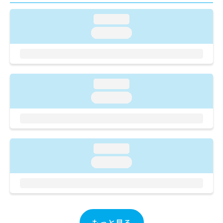
ご了
ら
み
承く
は
ださ
loading...
こ
無
い。
loading...
ち
料
ら
情
報
拡
掲
充
載
loading...
の
情
お
報
loading...
申
の
し
修
込
正
み
は
は
こ
loading...
こ
ち
loading...
ち
ら
ら
そ
の
他
の
もっと見る