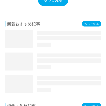
お
問
い
合
わ
新着おすすめ記事
もっと見る
せ
は
こ
ち
loading...
ら
loading...
loading...
編集・監修記事
もっと見る