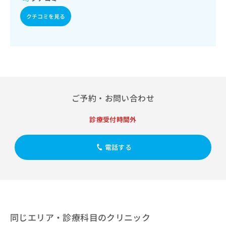
出
稿
クリ
資
処方
稿
ニッ
の
料
クチコミを見る
クナ
の
お
の
ビサ
お
問
ご
イト
問
い
請
への
い
合
お問
求
合
合せ
わ
は
フォ
わ
せ
こ
ーム
せ
は
ち
とな
は
こ
ら
ご予約・お問い合わせ
りま
こ
ち
す。
ち
ら
クリ
診療受付時間外
無
ら
ニッ
料
クの
資
情
予
電話する
料
報
約・
の
症状
拡
のご
ご
充
相談
請
の
など
求
お
はで
は
申
きま
こ
せん
し
同じエリア・診療科目のクリニック
ので
ち
込