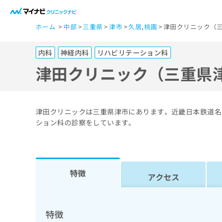
一
ホーム
中部
三重県
津市
久居
,
桃園
津田クリニック（三
般
ユ
内科
神経内科
リハビリテーション科
ー
ザ
津田クリニック（三重県
ー
の
方
津田クリニックは三重県津市にあります。近畿日本鉄道名
は
ション科の診察をしています。
こ
ち
ら
特徴
アクセス
医
マ
療
イ
ナ
関
特徴
ビ