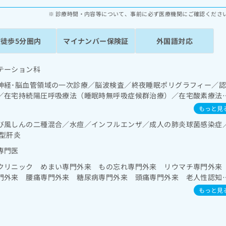
診療時間・内容等について、事前に必ず医療機関にご確認くださ
駅徒歩5分圏内
マイナンバー保険証
外国語対応
テーション科
神経･脳血管領域の一次診療／脳波検査／終夜睡眠ポリグラフィー／
／在宅持続陽圧呼吸療法（睡眠時無呼吸症候群治療）／在宅酸素療法
肝･胆道・膵臓領域の一次診療／循環器系領域の一次診療／ホルター
もっと見
域の一次診療／内分泌･代謝･栄養領域の一次診療／内分泌機能検査／
び風しんの二種混合／水痘／インフルエンザ／成人の肺炎球菌感染症
育（食事療法、運動療法、自己血糖測定）／糖尿病による合併症に対
型肝炎
血液・免疫系領域の一次診療／筋・骨格系及び外傷領域の一次診療／
CT撮影／外来における化学療法
専門医
クリニック めまい専門外来 もの忘れ専門外来 リウマチ専門外
門外来 腰痛専門外来 糖尿病専門外来 頭痛専門外来 老人性認知
もっと見