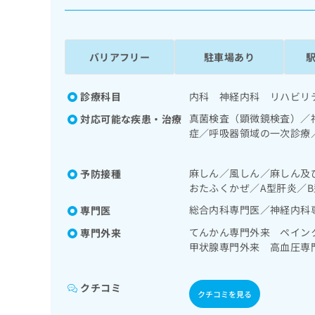
係
ク
者
リ
の
ニ
ッ
方
バリアフリー
駐車場あり
ク
は
ナ
こ
ビ
診療科目
内科 神経内科 リハビリ
ち
に
真菌検査（顕微鏡検査）／
対応可能な疾患・治療
関
ら
症／呼吸器領域の一次診療
す
消化器系領域の一次診療／
る
電図検査／腎･泌尿器系領
お
広
麻しん／風しん／麻しん及
予防接種
スリン療法／糖尿病患者教
広
問
おたふくかぜ／A型肝炎／B
告
告
る継続的な管理及び指導／
い
出
経ブロック／ＭＲＩ撮影／
代
合
総合内科専門医／神経内科
専門医
稿
わ
理
てんかん専門外来 ペイン
専門外来
の
せ
店
甲状腺専門外来 高血圧専
お
は
の
専門外来 膠原病専門外来
問
こ
い
方
ち
クチコミ
合
ら
クチコミを見る
は
わ
こ