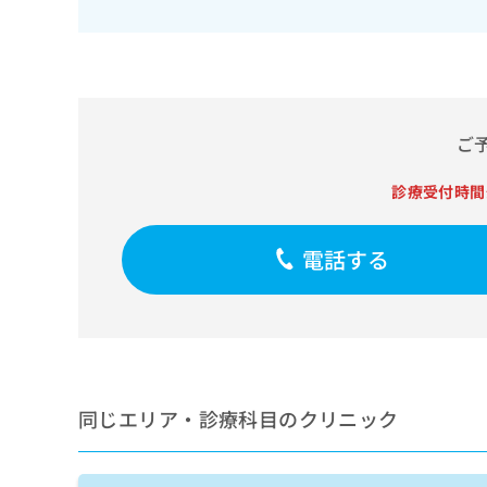
せ
こち
ち
らは
は
マイ
こ
ら
ナビ
ち
クリ
ら
ニッ
クナ
広
ビサ
ご
広
資
イト
告
告
への
料
出
出
お問
診療受付時間
の
稿
合せ
稿
ご
の
フォ
の
請
お
ーム
お
電話する
求
問
とな
問
りま
は
い
い
す。
こ
合
合
クリ
ち
わ
ニッ
わ
ら
せ
クの
せ
は
予
は
約・
こ
こ
無
症状
同じエリア・診療科目のクリニック
ち
ち
のご
料
ら
相談
ら
情
など
報
はで