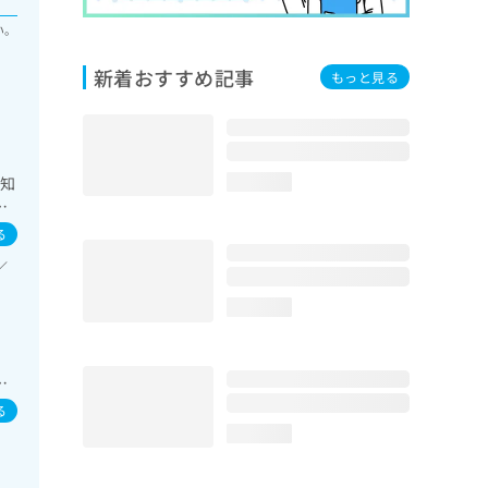
い。
新着おすすめ記事
もっと見る
認知
loading...
／
型心
る
イン
／
す
神
loading...
来
症
る
loading...