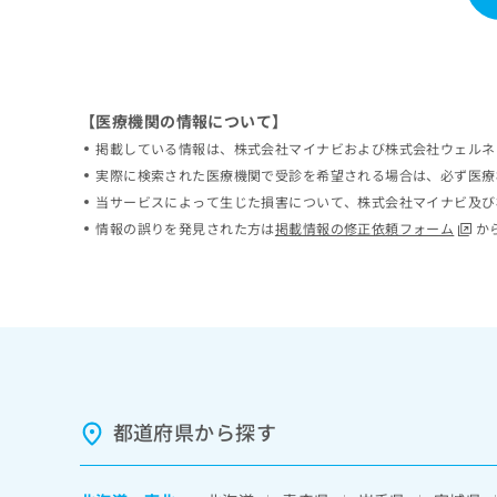
ち
み
ら
は
こ
ち
そ
ら
【医療機関の情報について】
の
他
掲載している情報は、株式会社マイナビおよび株式会社ウェルネ
の
実際に検索された医療機関で受診を希望される場合は、必ず医療
お
当サービスによって生じた損害について、株式会社マイナビ及び
問
情報の誤りを発見された方は
掲載情報の修正依頼フォーム
か
い
合
わ
せ
は
こ
ち
ら
都道府県から探す