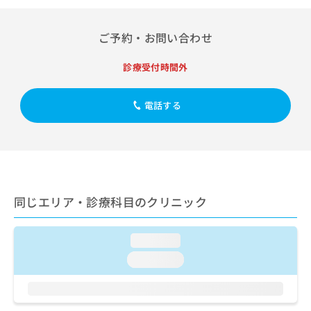
出
稿
クリ
資
稿
ニッ
の
料
クナ
の
お
の
ご予約・お問い合わせ
ビサ
お
問
ご
イト
問
い
請
への
診療受付時間外
い
合
お問
求
合
合せ
わ
は
フォ
わ
せ
こ
電話する
ーム
せ
は
ち
とな
は
こ
ら
りま
こ
ち
す。
ち
ら
クリ
無
ら
ニッ
料
クの
資
情
予
同じエリア・診療科目のクリニック
料
報
約・
の
症状
拡
のご
ご
充
loading...
相談
請
の
など
loading...
求
お
はで
は
申
きま
こ
せん
し
ので
ち
込