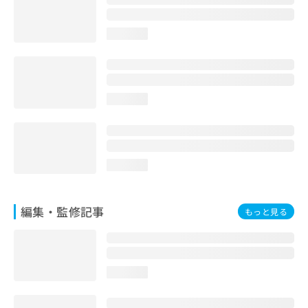
お
問
loading...
い
合
わ
せ
は
loading...
こ
ち
ら
loading...
編集・監修記事
もっと見る
loading...