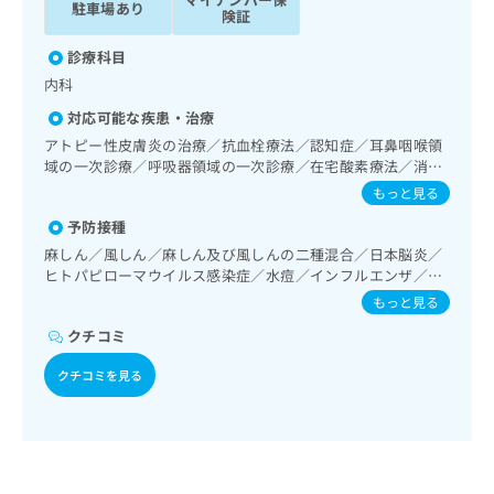
駐車場あり
ッ
は
険証
ク
こ
ナ
診療科目
ち
ビ
内科
ら
に
対応可能な疾患・治療
関
広
す
アトピー性皮膚炎の治療／抗血栓療法／認知症／耳鼻咽喉領
広
告
る
域の一次診療／呼吸器領域の一次診療／在宅酸素療法／消化
告
代
器系領域の一次診療／循環器系領域の一次診療／内分泌･代
お
出
もっと見る
理
謝･栄養領域の一次診療／インスリン療法／糖尿病患者教育
問
稿
予防接種
（食事療法、運動療法、自己血糖測定）／糖尿病による合併
店
い
の
症に対する継続的な管理及び指導／小児呼吸器疾患／小児ア
合
麻しん／風しん／麻しん及び風しんの二種混合／日本脳炎／
の
お
レルギー疾患／漢方薬の処方
ヒトパピローマウイルス感染症／水痘／インフルエンザ／成
わ
方
問
人の肺炎球菌感染症／おたふくかぜ／A型肝炎／B型肝炎
せ
い
もっと見る
は
は
合
こ
クチコミ
こ
わ
ち
ち
せ
クチコミを見る
ら
ら
は
こ
こち
ち
広
らは
広
ら
告
マイ
告
出
ナビ