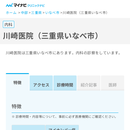
一
般
ホーム
中部
三重県
いなべ市
川崎医院（三重県いなべ市）
ユ
内科
ー
ザ
川崎医院（三重県いなべ市）
ー
の
方
川崎医院は三重県いなべ市にあります。内科の診察をしています。
は
こ
ち
ら
特徴
アクセス
診療時間
紹介記事
医師
医
マ
療
イ
関
ナ
特徴
係
ビ
者
ク
診療時間・内容等について、事前に必ず医療機関にご確認ください。
の
リ
方
ニ
マイナンバー保