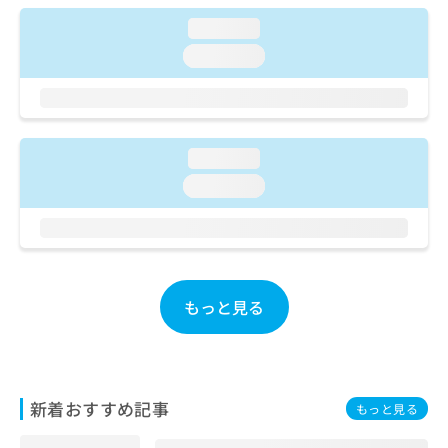
ご了
ら
み
承く
loading...
は
ださ
こ
無
い。
loading...
ち
料
ら
情
報
拡
掲
充
載
loading...
の
情
loading...
お
報
申
の
し
修
込
正
み
は
は
こ
もっと見る
こ
ち
ち
ら
ら
そ
の
新着おすすめ記事
もっと見る
他
の