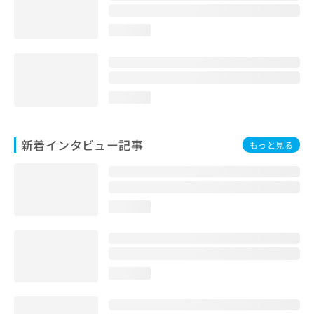
loading...
loading...
新着インタビュー記事
もっと見る
loading...
loading...