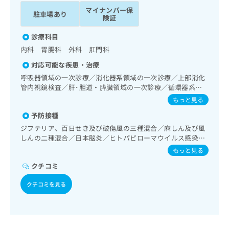
ッ
は
マイナンバー保
駐車場あり
ク
こ
険証
ナ
ち
ビ
診療科目
ら
に
内科 胃腸科 外科 肛門科
関
広
対応可能な疾患・治療
す
広
告
る
呼吸器領域の一次診療／消化器系領域の一次診療／上部消化
告
代
お
管内視鏡検査／肝･胆道・膵臓領域の一次診療／循環器系領
出
理
域の一次診療／内分泌･代謝･栄養領域の一次診療／小児領域
問
稿
もっと見る
の一次診療
店
い
の
予防接種
合
の
お
わ
ジフテリア、百日せき及び破傷風の三種混合／麻しん及び風
方
問
しんの二種混合／日本脳炎／ヒトパピローマウイルス感染症
せ
い
は
／インフルエンザ／成人の肺炎球菌感染症
は
合
もっと見る
こ
こ
わ
ち
クチコミ
ち
せ
ら
ら
は
クチコミを見る
こ
こち
ち
広
らは
広
ら
告
マイ
告
出
ナビ