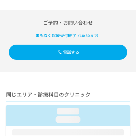
出
稿
クリ
資
稿
ニッ
の
料
クナ
の
お
の
ビサ
お
問
ご
ご予約・お問い合わせ
イト
問
い
請
への
い
合
お問
求
まもなく診療受付終了
（18:30まで）
合
合せ
わ
は
フォ
わ
せ
こ
ーム
せ
は
ち
電話する
とな
は
こ
ら
りま
こ
ち
す。
ち
ら
クリ
無
ら
ニッ
料
クの
資
情
予
料
報
約・
同じエリア・診療科目のクリニック
の
症状
拡
のご
ご
充
相談
請
の
など
loading...
求
お
はで
loading...
は
申
きま
こ
せん
し
ので
ち
込