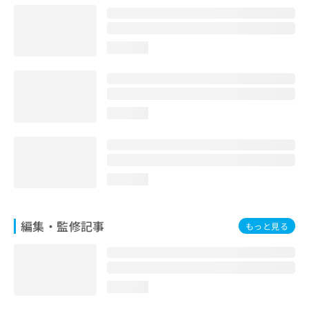
お
問
い
loading...
合
わ
せ
は
こ
loading...
ち
ら
loading...
編集・監修記事
もっと見る
loading...