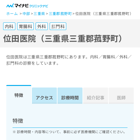
一
般
ホーム
中部
三重県
三重郡菰野町
位田医院（三重県三重郡菰野町）
ユ
内科
胃腸科
外科
肛門科
ー
ザ
位田医院（三重県三重郡菰野町）
ー
の
方
位田医院は三重県三重郡菰野町にあります。内科／胃腸科／外科／
は
肛門科の診察をしています。
こ
ち
ら
特徴
医
アクセス
診療時間
紹介記事
医師
マ
療
イ
関
ナ
係
ビ
特徴
者
ク
の
リ
診療時間・内容等について、事前に必ず医療機関にご確認ください。
方
ニ