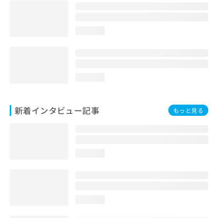
loading...
loading...
新着インタビュー記事
もっと見る
loading...
loading...