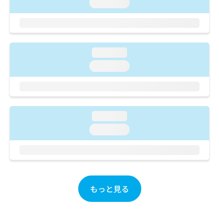
ご了
loading...
ら
み
承く
は
ださ
こ
無
い。
ち
料
ら
情
loading...
報
拡
loading...
掲
充
載
の
情
お
報
申
の
し
修
loading...
込
正
loading...
み
は
は
こ
こ
ち
ち
ら
ら
そ
もっと見る
の
他
の