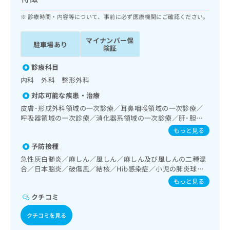
ッ
は
ク
診療時間・内容等について、事前に必ず医療機関にご確認ください。
こ
ナ
ち
ビ
ら
マイナンバー保
駐車場あり
に
険証
関
広
す
診療科目
広
告
る
告
内科 外科 整形外科
代
お
出
対応可能な疾患・治療
理
問
稿
店
い
皮膚･形成外科領域の一次診療／耳鼻咽喉領域の一次診療／
の
呼吸器領域の一次診療／消化器系領域の一次診療／肝･胆
合
の
お
道・膵臓領域の一次診療／循環器系領域の一次診療／腎･泌
わ
方
問
もっと見る
尿器系領域の一次診療／内分泌･代謝･栄養領域の一次診療／
せ
い
は
予防接種
血液・免疫系領域の一次診療／筋・骨格系及び外傷領域の一
は
合
こ
次診療
急性灰白髄炎／麻しん／風しん／麻しん及び風しんの二種混
こ
わ
ち
合／日本脳炎／破傷風／結核／Hib感染症／小児の肺炎球菌
ち
せ
ら
感染症／ヒトパピローマウイルス感染症／水痘／インフルエ
ら
は
もっと見る
ンザ／成人の肺炎球菌感染症／おたふくかぜ／A型肝炎／B型
こ
クチコミ
肝炎
こち
ち
広
らは
広
ら
告
クチコミを見る
マイ
告
出
ナビ