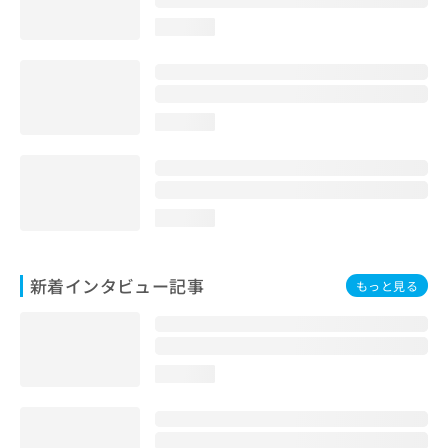
loading...
loading...
loading...
新着インタビュー記事
もっと見る
loading...