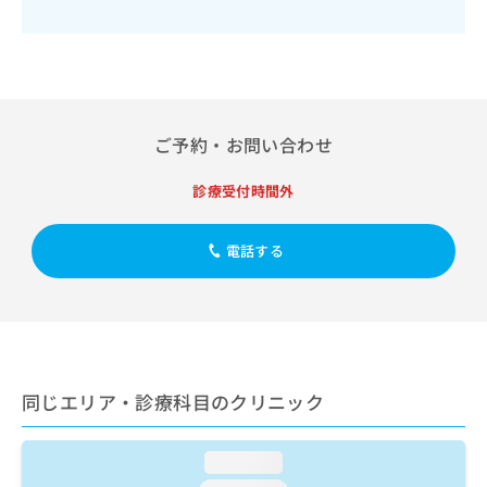
出
稿
クリ
資
稿
ニッ
の
料
クナ
の
お
の
ビサ
お
問
ご
イト
問
い
請
への
い
合
お問
求
合
合せ
わ
ご予約・お問い合わせ
は
フォ
わ
せ
こ
ーム
せ
は
ち
診療受付時間外
とな
は
こ
ら
りま
こ
ち
す。
ち
ら
クリ
電話する
無
ら
ニッ
料
クの
資
情
予
料
報
約・
の
症状
拡
のご
ご
充
相談
請
の
など
同じエリア・診療科目のクリニック
求
お
はで
は
申
きま
こ
せん
し
loading...
ので
ち
込