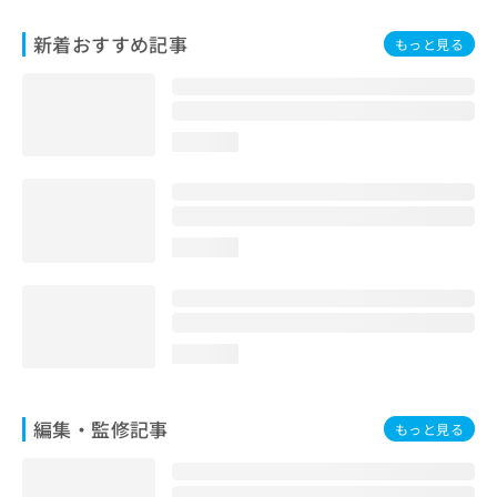
お
問
新着おすすめ記事
もっと見る
い
合
わ
せ
loading...
は
こ
ち
ら
loading...
loading...
編集・監修記事
もっと見る