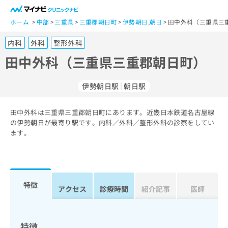
一
般
ホーム
中部
三重県
三重郡朝日町
伊勢朝日
,
朝日
田中外科（三重県三
ユ
内科
外科
整形外科
ー
ザ
田中外科（三重県三重郡朝日町）
ー
の
伊勢朝日駅
朝日駅
方
は
こ
田中外科は三重県三重郡朝日町にあります。近畿日本鉄道名古屋線
の伊勢朝日が最寄り駅です。内科／外科／整形外科の診察をしてい
ち
ます。
ら
医
マ
療
イ
関
ナ
特徴
アクセス
診療時間
紹介記事
医師
係
ビ
者
ク
の
リ
方
ニ
特徴