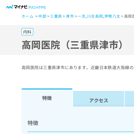
一
ホーム
中部
三重県
津市
一志
,
川合高岡
,
伊勢八太
高岡
般
ユ
内科
ー
ザ
高岡医院（三重県津市）
ー
の
方
高岡医院は三重県津市にあります。近畿日本鉄道大阪線の
は
こ
ち
ら
特徴
アクセス
医
マ
療
イ
特徴
ナ
関
ビ