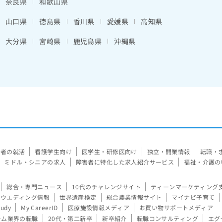
奈良県
和歌山県
山口県
徳島県
香川県
愛媛県
高知県
大分県
宮崎県
鹿児島県
沖縄県
験者の就活
看護学生向け
医学生・研修医向け
独立・開業情報
転職・
ミドル・シニアの求人
障害者に特化した求人紹介サービス
福祉・介護の
総合・専門ニュース
10代のチャレンジサイト
ティーンマーケティング
ウエディング情報
世界遺産検定
総合農業情報サイト
マイナビ子育て
tudy
My CareerID
医療施設情報メディア
お買い物サポートメディア
ーム業界の転職
20代・第二新卒
新卒紹介
転職コンサルティング
エグ