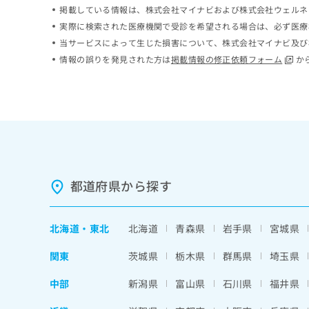
掲載している情報は、株式会社マイナビおよび株式会社ウェルネ
ち
み
ら
は
実際に検索された医療機関で受診を希望される場合は、必ず医療
こ
当サービスによって生じた損害について、株式会社マイナビ及び
ち
情報の誤りを発見された方は
掲載情報の修正依頼フォーム
か
そ
ら
の
他
の
お
問
い
合
わ
都道府県から探す
せ
は
こ
北海道
・
東北
北海道
青森県
岩手県
宮城県
ち
ら
関東
茨城県
栃木県
群馬県
埼玉県
中部
新潟県
富山県
石川県
福井県