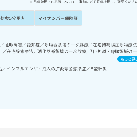
診療時間・内容等について、事前に必ず医療機関にご確認くださ
駅徒歩5分圏内
マイナンバー保険証
療／睡眠障害／認知症／呼吸器領域の一次診療／在宅持続陽圧呼吸療
）／在宅酸素療法／消化器系領域の一次診療／肝･胆道・膵臓領域の
診療／ホルター型心電図検査／腎･泌尿器系領域の一次診療／内分泌･
もっと見
インスリン療法／糖尿病患者教育（食事療法、運動療法、自己血糖測
合／インフルエンザ／成人の肺炎球菌感染症／B型肝炎
する継続的な管理及び指導／血液・免疫系領域の一次診療／漢方薬の