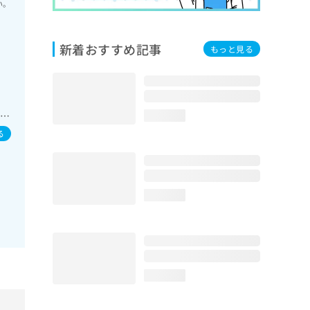
い。
新着おすすめ記事
もっと見る
法
一次
loading...
代
る
定）
処
loading...
loading...