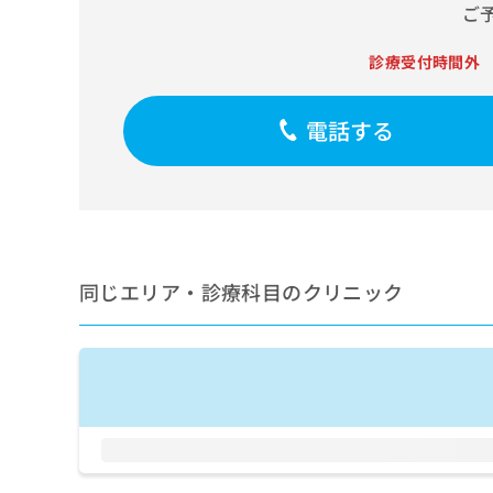
せ
こち
ご
ち
らは
は
マイ
こ
ら
ナビ
診療受付時間外
ち
クリ
ら
ニッ
クナ
電話する
広
ビサ
広
資
イト
告
告
への
料
出
出
お問
の
稿
合せ
稿
ご
の
フォ
の
請
お
ーム
お
求
問
とな
問
りま
は
同じエリア・診療科目のクリニック
い
い
す。
こ
合
合
クリ
ち
わ
ニッ
わ
ら
せ
クの
せ
は
予
は
約・
こ
こ
無
症状
ち
ち
のご
料
ら
相談
ら
情
など
報
はで