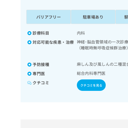
係
ク
者
リ
の
ニ
バリアフリー
駐車場あり
ッ
方
ク
は
ナ
診療科目
内科
こ
ビ
神経･脳血管領域の一次診
対応可能な疾患・治療
ち
に
（睡眠時無呼吸症候群治療
関
ら
診療／循環器系領域の一次
す
謝･栄養領域の一次診療／
る
麻しん及び風しんの二種混
予防接種
／糖尿病による合併症に対
お
広
方
広
問
総合内科専門医
専門医
告
告
い
クチコミ
出
代
合
クチコミを見る
稿
わ
理
の
せ
店
お
は
の
問
こ
い
方
ち
合
ら
は
わ
こ