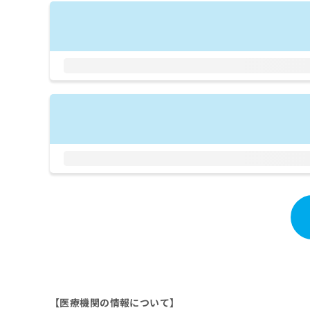
拡
資
きま
充
料
せん
の
ので
の
ご了
お
ご
承く
申
請
ださ
し
求
い。
込
は
み
こ
は
ち
こ
ら
ち
ら
無
料
掲
情
載
報
情
拡
報
充
の
の
修
お
正
申
は
し
【医療機関の情報について】
こ
込