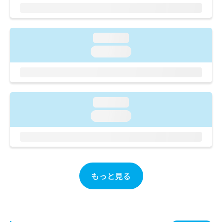
ご了
ら
み
承く
は
ださ
こ
無
い。
ち
料
loading...
ら
情
loading...
報
拡
掲
充
載
の
情
お
報
loading...
申
の
し
loading...
修
込
正
み
は
は
こ
こ
ち
ち
ら
もっと見る
ら
そ
の
他
の