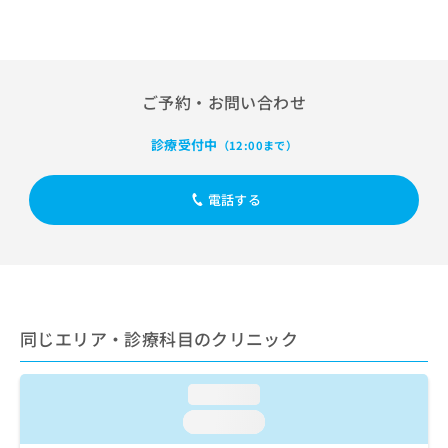
出
稿
クリ
資
稿
ニッ
の
料
クナ
の
お
の
ビサ
お
問
ご
イト
問
い
請
への
ご予約・お問い合わせ
い
合
お問
求
合
合せ
わ
は
フォ
診療受付中
わ
（12:00まで）
せ
こ
ーム
せ
は
ち
とな
は
こ
ら
りま
電話する
こ
ち
す。
ち
ら
クリ
無
ら
ニッ
料
クの
資
情
予
料
報
約・
の
症状
拡
のご
ご
同じエリア・診療科目のクリニック
充
相談
請
の
など
求
お
はで
loading...
は
申
きま
こ
せん
し
loading...
ので
ち
込