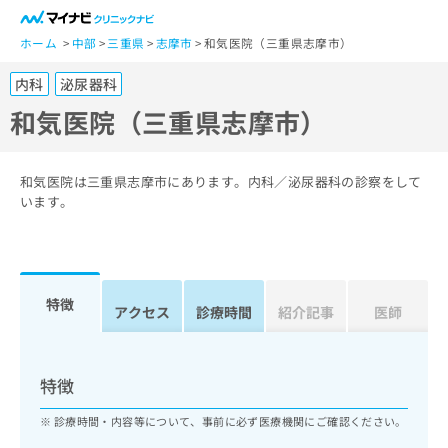
一
般
ホーム
中部
三重県
志摩市
和気医院（三重県志摩市）
ユ
内科
泌尿器科
ー
ザ
和気医院（三重県志摩市）
ー
の
方
和気医院は三重県志摩市にあります。内科／泌尿器科の診察をして
は
います。
こ
ち
ら
特徴
医
アクセス
診療時間
紹介記事
医師
マ
療
イ
関
ナ
係
ビ
特徴
者
ク
の
リ
診療時間・内容等について、事前に必ず医療機関にご確認ください。
方
ニ