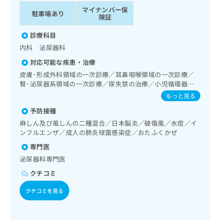
ッ
は
マイナンバー保
駐車場あり
ク
こ
険証
ナ
ち
ビ
診療科目
ら
に
内科 泌尿器科
関
広
対応可能な疾患・治療
す
広
告
る
皮膚･形成外科領域の一次診療／耳鼻咽喉領域の一次診療／
告
代
お
腎･泌尿器系領域の一次診療／尿失禁の治療／小児循環器疾
出
理
患／小児呼吸器疾患／小児アレルギー疾患／夜尿症の治療
問
稿
もっと見る
店
い
の
予防接種
合
の
お
わ
麻しん及び風しんの二種混合／日本脳炎／破傷風／水痘／イ
方
問
ンフルエンザ／成人の肺炎球菌感染症／おたふくかぜ
せ
い
は
は
合
こ
専門医
こ
わ
ち
泌尿器科専門医
ち
せ
ら
ら
クチコミ
は
こ
こち
クチコミを見る
ち
広
らは
広
ら
告
マイ
告
出
ナビ