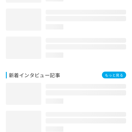
loading...
loading...
新着インタビュー記事
もっと見る
loading...
loading...