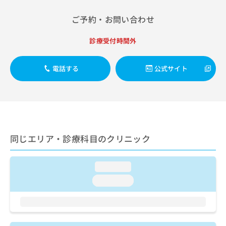
出
稿
クリ
資
稿
ニッ
の
料
ご予約・お問い合わせ
クナ
の
お
の
ビサ
お
問
ご
イト
診療受付時間外
問
い
請
への
い
合
お問
求
合
合せ
わ
は
電話する
公式サイト
フォ
わ
せ
こ
ーム
せ
は
ち
とな
は
こ
ら
りま
こ
ち
す。
ち
ら
クリ
無
ら
ニッ
料
クの
同じエリア・診療科目のクリニック
資
情
予
料
報
約・
の
症状
拡
loading...
のご
ご
充
相談
請
の
loading...
など
求
お
はで
は
申
きま
こ
せん
し
ので
ち
込