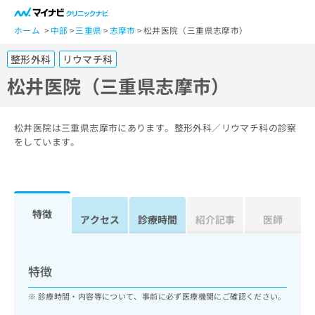
一
般
ホーム
中部
三重県
志摩市
松井医院（三重県志摩市）
ユ
整形外科
リウマチ科
ー
ザ
松井医院（三重県志摩市）
ー
の
方
松井医院は三重県志摩市にあります。整形外科／リウマチ科の診察
は
をしています。
こ
ち
ら
特徴
医
アクセス
診療時間
紹介記事
医師
マ
療
イ
関
ナ
係
ビ
特徴
者
ク
の
リ
診療時間・内容等について、事前に必ず医療機関にご確認ください。
方
ニ