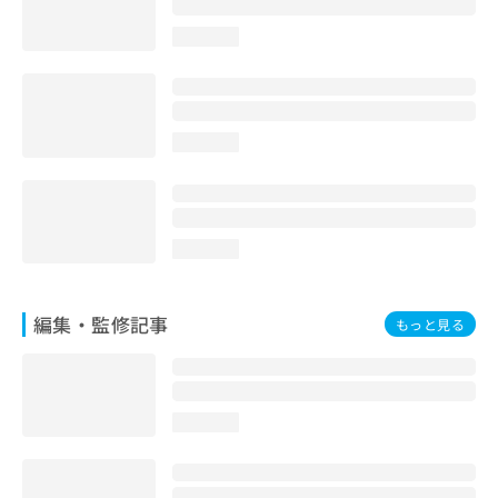
お
問
loading...
い
合
わ
せ
loading...
は
こ
ち
ら
loading...
編集・監修記事
もっと見る
loading...