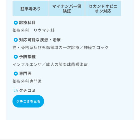
ッ
は
マイナンバー保
セカンドオピニ
駐車場あり
ク
こ
険証
オン対応
ナ
ち
ビ
診療科目
ら
に
整形外科 リウマチ科
関
広
対応可能な疾患・治療
す
広
告
る
筋・骨格系及び外傷領域の一次診療／神経ブロック
告
代
お
出
予防接種
理
問
稿
インフルエンザ／成人の肺炎球菌感染症
店
い
の
合
の
お
専門医
わ
方
問
整形外科専門医
せ
い
は
クチコミ
は
合
こ
こ
わ
ち
クチコミを見る
ち
せ
ら
ら
は
こ
こち
ち
広
らは
広
ら
告
マイ
告
出
ナビ