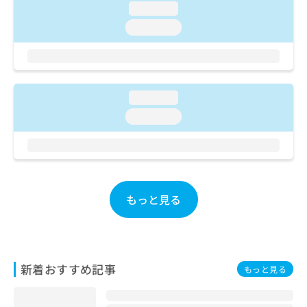
ご了
ら
み
loading...
承く
は
ださ
loading...
こ
無
い。
ち
料
ら
情
報
拡
掲
loading...
充
載
loading...
の
情
お
報
申
の
し
修
込
正
み
は
もっと見る
は
こ
こ
ち
ち
ら
ら
そ
新着おすすめ記事
もっと見る
の
他
の