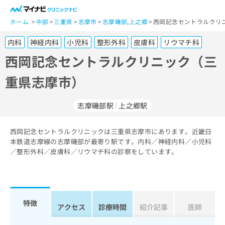
一
般
ホーム
中部
三重県
志摩市
志摩磯部
,
上之郷
西岡記念セントラルクリ
ユ
内科
神経内科
小児科
整形外科
皮膚科
リウマチ科
ー
ザ
西岡記念セントラルクリニック（三
ー
重県志摩市）
の
方
は
志摩磯部駅
上之郷駅
こ
ち
西岡記念セントラルクリニックは三重県志摩市にあります。近畿日
ら
本鉄道志摩線の志摩磯部が最寄り駅です。内科／神経内科／小児科
／整形外科／皮膚科／リウマチ科の診察をしています。
医
マ
療
イ
関
ナ
係
ビ
者
ク
特徴
アクセス
診療時間
紹介記事
医師
の
リ
方
ニ