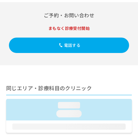
ご了
ら
み
承く
は
ださ
ご予約・お問い合わせ
こ
無
い。
ち
料
ら
まもなく診療受付開始
情
報
拡
掲
電話する
充
載
の
情
お
報
申
の
し
修
込
正
み
は
同じエリア・診療科目のクリニック
は
こ
こ
ち
ち
ら
loading...
ら
loading...
そ
の
他
の