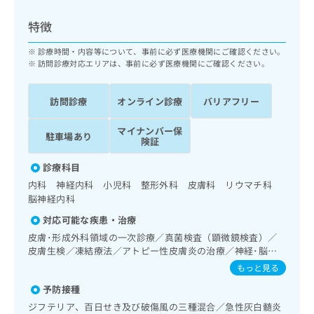
ッ
は
ク
こ
特徴
ナ
ち
ビ
診療時間・内容等について、事前に必ず医療機関にご確認ください。
ら
に
訪問診療対応エリアは、事前に必ず医療機関にご確認ください。
関
広
す
広
告
訪問診療
オンライン診療
バリアフリー
る
告
代
お
出
マイナンバー保
理
問
稿
駐車場あり
険証
店
い
の
合
の
お
診療科目
わ
方
問
内科 神経内科 小児科 整形外科 皮膚科 リウマチ科
せ
い
は
脳神経内科
は
合
こ
こ
わ
対応可能な疾患・治療
ち
ち
せ
皮膚･形成外科領域の一次診療／真菌検査（顕微鏡検査）／
ら
ら
は
皮膚生検／凍結療法／アトピー性皮膚炎の治療／神経･脳血
こ
管領域の一次診療／禁煙指導（ニコチン依存症管理）／睡眠
もっと見る
こち
ち
障害／神経症性障害（強迫性障害、不安障害、パニック障害
広
らは
予防接種
広
ら
等）／認知症／呼吸器領域の一次診療／在宅持続陽圧呼吸療
告
マイ
告
法（睡眠時無呼吸症候群治療）／在宅酸素療法／消化器系領
出
ジフテリア、百日せき及び破傷風の三種混合／急性灰白髄炎
ナビ