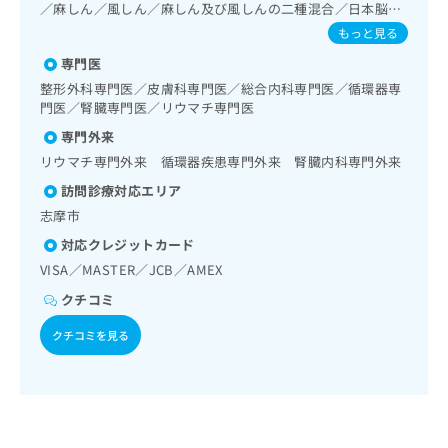
域の一次診療／肝･胆道・膵臓領域の一次診療／循環器系領
出
稿
クリ
／麻しん／風しん／麻しん及び風しんの二種混合／日本脳炎
資
域の一次診療／ホルター型心電図検査／腎･泌尿器系領域の
稿
ニッ
／破傷風／結核／Hib感染症／小児の肺炎球菌感染症／ヒト
の
料
もっと見る
クナ
一次診療／尿失禁の治療／内分泌･代謝･栄養領域の一次診療
の
パピローマウイルス感染症／水痘／インフルエンザ／成人の
お
の
ビサ
／内分泌機能検査／インスリン療法／糖尿病患者教育（食事
専門医
お
肺炎球菌感染症／おたふくかぜ／A型肝炎／B型肝炎／狂犬病
問
ご
イト
療法、運動療法、自己血糖測定）／糖尿病による合併症に対
／ロタウイルス感染症／髄膜炎菌感染症
問
い
整形外科専門医／皮膚科専門医／総合内科専門医／循環器専
請
への
する継続的な管理及び指導／筋・骨格系及び外傷領域の一次
い
門医／腎臓専門医／リウマチ専門医
合
お問
求
診療／運動器リハビリテーション／小児領域の一次診療／乳
合
合せ
わ
は
専門外来
幼児の育児相談／夜尿症の治療／医療用麻薬によるがん疼痛
フォ
わ
せ
こ
治療／漢方薬の処方／在宅における看取り
ーム
リウマチ専門外来 循環器疾患専門外来 腎臓内科専門外来
せ
は
ち
とな
は
こ
訪問診療対応エリア
ら
りま
こ
ち
す。
志摩市
ち
ら
クリ
無
対応クレジットカード
ら
ニッ
料
クの
VISA／MASTER／JCB／AMEX
資
情
予
料
報
約・
クチコミ
の
症状
拡
のご
ご
クチコミを見る
充
相談
請
の
など
求
お
はで
は
申
きま
こ
せん
し
ので
ち
込