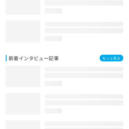
loading...
loading...
新着インタビュー記事
もっと見る
loading...
loading...