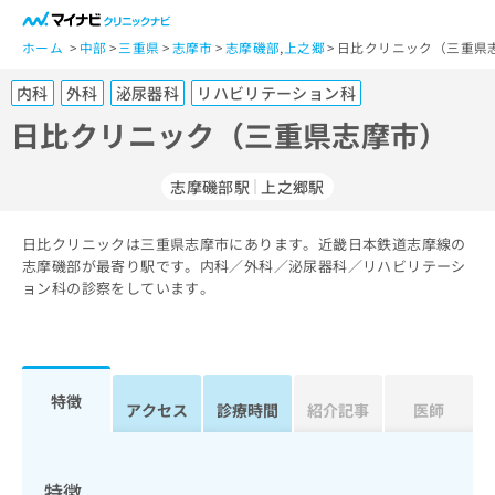
一
般
ホーム
中部
三重県
志摩市
志摩磯部
,
上之郷
日比クリニック（三重県
ユ
内科
外科
泌尿器科
リハビリテーション科
ー
ザ
日比クリニック（三重県志摩市）
ー
の
志摩磯部駅
上之郷駅
方
は
こ
日比クリニックは三重県志摩市にあります。近畿日本鉄道志摩線の
志摩磯部が最寄り駅です。内科／外科／泌尿器科／リハビリテーシ
ち
ョン科の診察をしています。
ら
医
マ
療
イ
関
ナ
特徴
アクセス
診療時間
紹介記事
医師
係
ビ
者
ク
の
リ
方
ニ
特徴