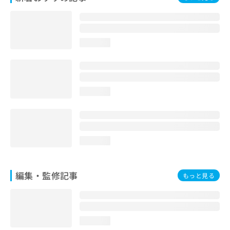
お
問
い
合
loading...
わ
せ
は
こ
ち
loading...
ら
loading...
編集・監修記事
もっと見る
loading...