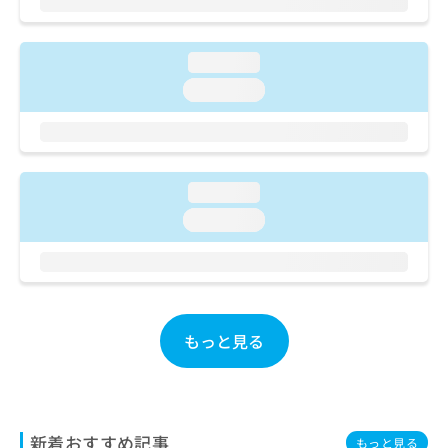
ご了
ら
み
承く
は
ださ
こ
無
い。
loading...
ち
料
ら
loading...
情
報
拡
掲
充
載
の
情
loading...
お
報
申
の
loading...
し
修
込
正
み
は
は
こ
こ
ち
ち
ら
もっと見る
ら
そ
の
他
新着おすすめ記事
の
もっと見る