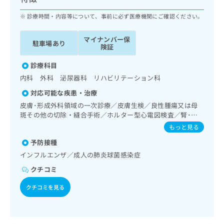
ッ
は
ク
診療時間・内容等について、事前に必ず医療機関にご確認ください。
こ
ナ
ち
ビ
ら
マイナンバー保
駐車場あり
に
険証
関
広
す
診療科目
広
告
る
告
内科 外科 泌尿器科 リハビリテーション科
代
お
出
対応可能な疾患・治療
理
問
稿
店
い
皮膚･形成外科領域の一次診療／皮膚生検／良性腫瘍又は母
の
斑その他の切除・縫合手術／ホルター型心電図検査／腎･泌
合
の
お
尿器系領域の一次診療／内分泌･代謝･栄養領域の一次診療／
わ
方
問
もっと見る
インスリン療法／筋・骨格系及び外傷領域の一次診療／夜尿
せ
い
は
予防接種
症の治療／漢方薬の処方／在宅における看取り
は
合
こ
インフルエンザ／成人の肺炎球菌感染症
こ
わ
ち
ち
せ
クチコミ
ら
ら
は
こ
クチコミを見る
こち
ち
広
らは
広
ら
告
マイ
告
出
ナビ