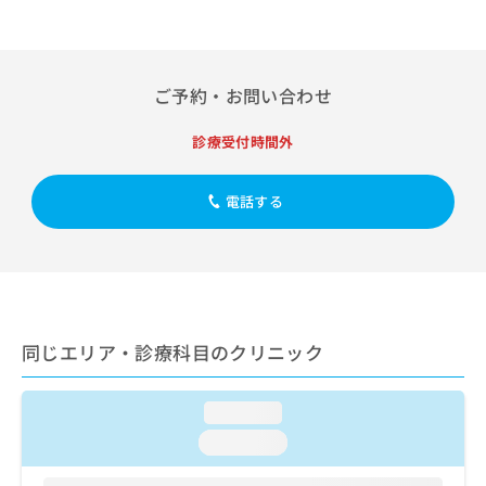
出
稿
クリ
資
稿
ニッ
の
料
クナ
の
お
の
ビサ
お
問
ご
イト
問
ご予約・お問い合わせ
い
請
への
い
合
お問
求
合
合せ
わ
診療受付時間外
は
フォ
わ
せ
こ
ーム
せ
は
ち
とな
は
電話する
こ
ら
りま
こ
ち
す。
ち
ら
クリ
無
ら
ニッ
料
クの
資
情
予
料
報
約・
の
症状
拡
同じエリア・診療科目のクリニック
のご
ご
充
相談
請
の
など
求
お
loading...
はで
は
申
きま
loading...
こ
せん
し
ので
ち
込