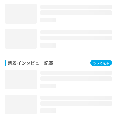
loading...
loading...
新着インタビュー記事
もっと見る
loading...
loading...