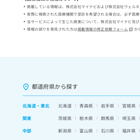
係
ク
掲載している情報は、株式会社マイナビおよび株式会社ウェルネ
者
リ
実際に検索された医療機関で受診を希望される場合は、必ず医療
の
ニ
当サービスによって生じた損害について、株式会社マイナビ及び
ッ
方
情報の誤りを発見された方は
掲載情報の修正依頼フォーム
か
ク
は
ナ
こ
ビ
ち
に
関
ら
す
る
お
広
広
問
告
告
都道府県から探す
い
出
代
合
稿
わ
理
の
せ
北海道
・
東北
北海道
青森県
岩手県
宮城県
店
お
は
の
問
こ
関東
茨城県
栃木県
群馬県
埼玉県
い
方
ち
合
ら
中部
新潟県
富山県
石川県
福井県
は
わ
こ