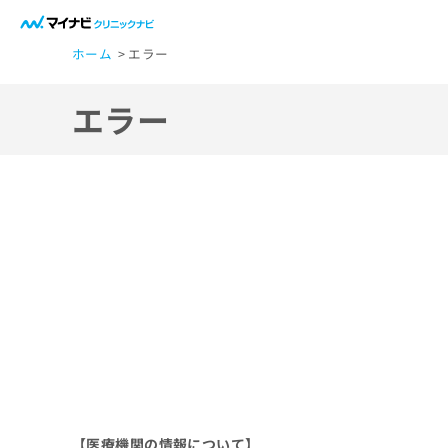
一
ホーム
エラー
般
ユ
エラー
ー
ザ
ー
の
方
は
こ
ち
ら
医
マ
療
イ
ナ
関
ビ
【医療機関の情報について】