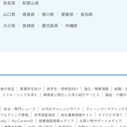
奈良県
和歌山県
山口県
徳島県
香川県
愛媛県
高知県
大分県
宮崎県
鹿児島県
沖縄県
験者の就活
看護学生向け
医学生・研修医向け
独立・開業情報
転職・
ミドル・シニアの求人
障害者に特化した求人紹介サービス
福祉・介護の
総合・専門ニュース
10代のチャレンジサイト
ティーンマーケティング
ウエディング情報
世界遺産検定
総合農業情報サイト
マイナビ子育て
tudy
My CareerID
医療施設情報メディア
お買い物サポートメディア
ーム業界の転職
20代・第二新卒
新卒紹介
転職コンサルティング
エグ