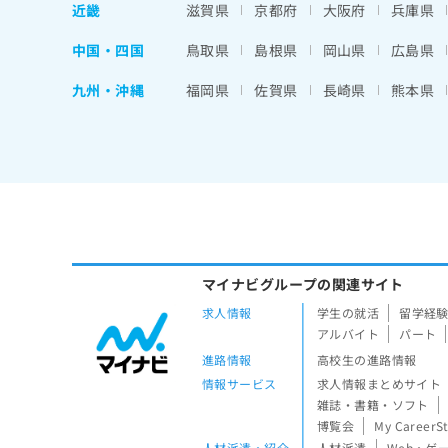
せ
こち
近畿
滋賀県
京都府
大阪府
兵庫県
ち
らは
は
マイ
こ
ら
中国・四国
鳥取県
島根県
岡山県
広島県
ナビ
ち
クリ
ら
ニッ
九州・沖縄
福岡県
佐賀県
長崎県
熊本県
クナ
広
ビサ
広
資
イト
告
告
への
料
出
出
お問
の
稿
合せ
稿
ご
の
フォ
の
請
お
ーム
お
求
問
とな
問
りま
は
い
い
す。
こ
合
マイナビグループの関連サイト
合
クリ
ち
わ
ニッ
わ
求人情報
学生の就活
留学経
ら
せ
クの
せ
アルバイト
パート
は
予
は
進路情報
高校生の進路情報
約・
こ
こ
無
症状
ち
情報サービス
求人情報まとめサイト
ち
のご
料
ら
雑誌・書籍・ソフト
相談
ら
情
博覧会
My CareerS
など
報
はで
人材派遣・紹介
人材派遣
Web・ゲ