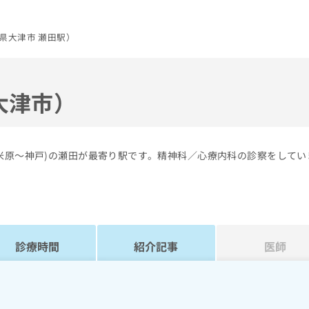
県大津市 瀬田駅）
大津市）
米原～神戸)の瀬田が最寄り駅です。精神科／心療内科の診察をしてい
診療時間
紹介記事
医師