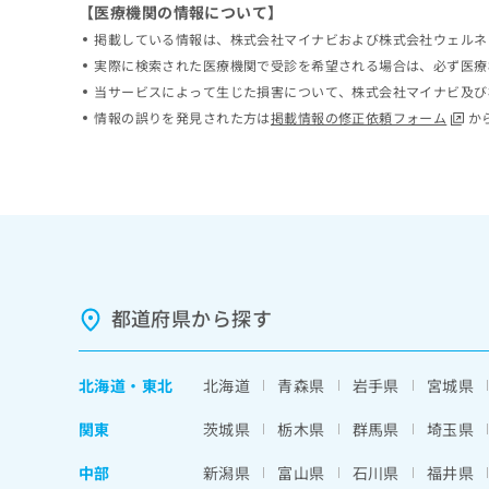
【医療機関の情報について】
ち
み
ら
掲載している情報は、株式会社マイナビおよび株式会社ウェルネ
は
こ
実際に検索された医療機関で受診を希望される場合は、必ず医療
ち
当サービスによって生じた損害について、株式会社マイナビ及び
そ
ら
情報の誤りを発見された方は
掲載情報の修正依頼フォーム
か
の
他
の
お
問
い
合
わ
せ
都道府県から探す
は
こ
ち
ら
北海道
・
東北
北海道
青森県
岩手県
宮城県
関東
茨城県
栃木県
群馬県
埼玉県
中部
新潟県
富山県
石川県
福井県