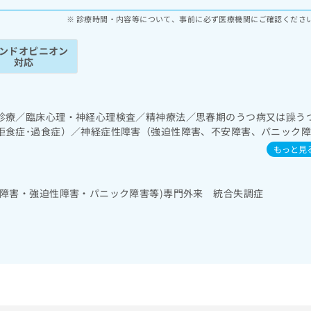
診療時間・内容等について、事前に必ず医療機関にご確認くださ
ンドオピニオン
対応
診療／臨床心理・神経心理検査／精神療法／思春期のうつ病又は躁う
拒食症･過食症）／神経症性障害（強迫性障害、不安障害、パニック
障害（PTSD）／発達障害（自閉症、学習障害等）／精神科ショート
もっと見
安障害・強迫性障害・パニック障害等)専門外来 統合失調症