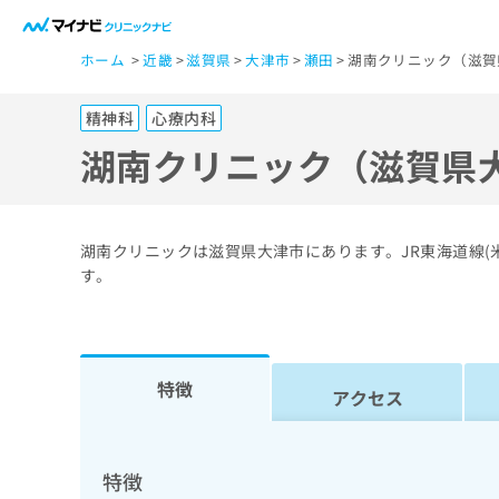
一
ホーム
近畿
滋賀県
大津市
瀬田
湖南クリニック（滋賀
般
ユ
精神科
心療内科
ー
ザ
湖南クリニック（滋賀県
ー
の
方
湖南クリニックは滋賀県大津市にあります。JR東海道線(
は
す。
こ
ち
ら
特徴
アクセス
医
マ
療
イ
ナ
関
特徴
ビ