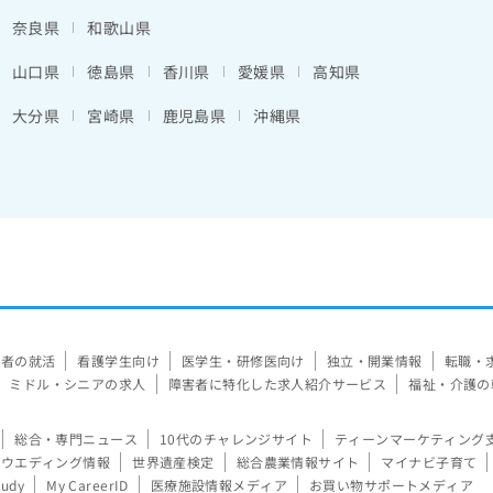
奈良県
和歌山県
山口県
徳島県
香川県
愛媛県
高知県
大分県
宮崎県
鹿児島県
沖縄県
験者の就活
看護学生向け
医学生・研修医向け
独立・開業情報
転職・
ミドル・シニアの求人
障害者に特化した求人紹介サービス
福祉・介護の
総合・専門ニュース
10代のチャレンジサイト
ティーンマーケティング
ウエディング情報
世界遺産検定
総合農業情報サイト
マイナビ子育て
tudy
My CareerID
医療施設情報メディア
お買い物サポートメディア