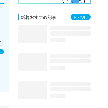
い。
新着おすすめ記事
もっと見る
つ
loading...
障害
・ケ
る
loading...
loading...