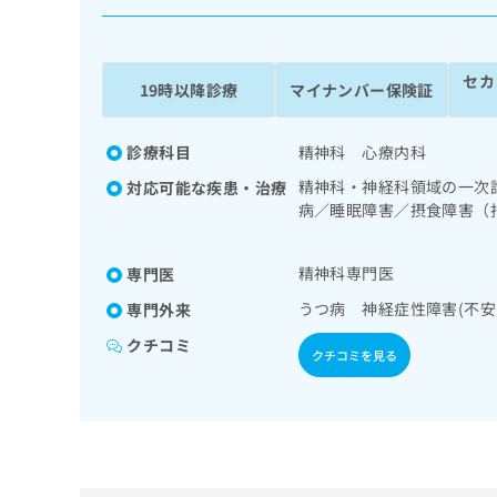
係
ク
者
リ
の
ニ
セカ
ッ
方
19時以降診療
マイナンバー保険証
ク
は
ナ
こ
ビ
診療科目
精神科 心療内科
ち
に
精神科・神経科領域の一次
対応可能な疾患・治療
関
ら
病／睡眠障害／摂食障害（
す
等）／心的外傷後ストレス
る
ア／精神科デイ・ケア
お
広
精神科専門医
専門医
広
問
告
告
い
うつ病 神経症性障害(不
専門外来
出
代
合
クチコミ
稿
わ
理
クチコミを見る
の
せ
店
お
は
の
問
こ
い
方
ち
合
ら
は
わ
こ