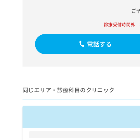
せ
こち
ち
らは
は
ご
マイ
こ
ら
ナビ
ち
クリ
診療受付時間外
ら
ニッ
クナ
広
ビサ
広
電話する
資
イト
告
告
への
料
出
出
お問
の
稿
合せ
稿
ご
の
フォ
の
請
お
ーム
お
求
問
とな
問
りま
は
い
い
す。
こ
合
同じエリア・診療科目のクリニック
合
クリ
ち
わ
ニッ
わ
ら
せ
クの
せ
は
予
は
約・
こ
こ
無
症状
ち
ち
のご
料
ら
相談
ら
情
など
報
はで